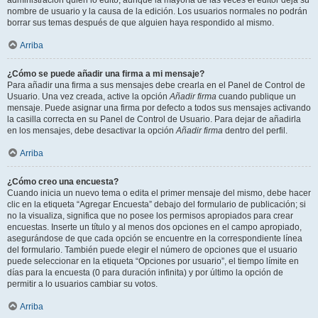
administración quién lo editó, aunque la mayoría de las veces el editor deja su
nombre de usuario y la causa de la edición. Los usuarios normales no podrán
borrar sus temas después de que alguien haya respondido al mismo.
Arriba
¿Cómo se puede añadir una firma a mi mensaje?
Para añadir una firma a sus mensajes debe crearla en el Panel de Control de
Usuario. Una vez creada, active la opción
Añadir firma
cuando publique un
mensaje. Puede asignar una firma por defecto a todos sus mensajes activando
la casilla correcta en su Panel de Control de Usuario. Para dejar de añadirla
en los mensajes, debe desactivar la opción
Añadir firma
dentro del perfil.
Arriba
¿Cómo creo una encuesta?
Cuando inicia un nuevo tema o edita el primer mensaje del mismo, debe hacer
clic en la etiqueta “Agregar Encuesta” debajo del formulario de publicación; si
no la visualiza, significa que no posee los permisos apropiados para crear
encuestas. Inserte un título y al menos dos opciones en el campo apropiado,
asegurándose de que cada opción se encuentre en la correspondiente línea
del formulario. También puede elegir el número de opciones que el usuario
puede seleccionar en la etiqueta “Opciones por usuario”, el tiempo límite en
días para la encuesta (0 para duración infinita) y por último la opción de
permitir a lo usuarios cambiar su votos.
Arriba