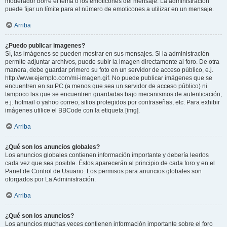
moderador borre el tema o los emoticones del mensaje. La administración
puede fijar un límite para el número de emoticones a utilizar en un mensaje.
Arriba
¿Puedo publicar imagenes?
Sí, las imágenes se pueden mostrar en sus mensajes. Si la administración
permite adjuntar archivos, puede subir la imagen directamente al foro. De otra
manera, debe guardar primero su foto en un servidor de acceso público, e.j.
http://www.ejemplo.com/mi-imagen.gif. No puede publicar imágenes que se
encuentren en su PC (a menos que sea un servidor de acceso público) ni
tampoco las que se encuentren guardadas bajo mecanismos de autenticación,
e.j. hotmail o yahoo correo, sitios protegidos por contraseñas, etc. Para exhibir
imágenes utilice el BBCode con la etiqueta [img].
Arriba
¿Qué son los anuncios globales?
Los anuncios globales contienen información importante y debería leerlos
cada vez que sea posible. Éstos aparecerán al principio de cada foro y en el
Panel de Control de Usuario. Los permisos para anuncios globales son
otorgados por La Administración.
Arriba
¿Qué son los anuncios?
Los anuncios muchas veces contienen información importante sobre el foro