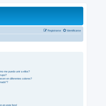
Registrarse
Identificarse
mo me puedo unir a ellos?
Grupo?
ecen en diferentes colores?
inado”?
n en este foro!