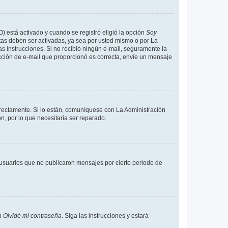
O) está activado y cuando se registró eligió la opción
Soy
tas deben ser activadas, ya sea por usted mismo o por La
 las instrucciones. Si no recibió ningún e-mail, seguramente la
rección de e-mail que proporcionó es correcta, envíe un mensaje
rrectamente. Si lo están, comuníquese con La Administración
n, por lo que necesitaría ser reparado.
usuarios que no publicaron mensajes por cierto periodo de
en
Olvidé mi contraseña
. Siga las instrucciones y estará