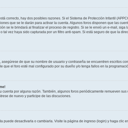
stá correcto, hay dos posibles razones. Si el Sistema de Protección Infantil (APPC
iones que se le darán para activar la cuenta. Algunos foros disponen que las cuen
ón se le brindará al finalizar el proceso de registro. Si se le envió un e-mail, siga
o tal vez haya sido capturada por un filtro anti-spam. Si está seguro de que la di
o, asegúrese de que su nombre de usuario y contraseña se encuentren escritos co
 que el foro esté mal configurado por su dueño y/o tenga fallos en la programació
rme!
su cuenta por alguna razón. También, algunos foros periódicamente remueven sus 
strese de nuevo y participe de las discuciones.
 puede desactivarla o cambiarla. Visite la página de ingreso (login) y haga clic 