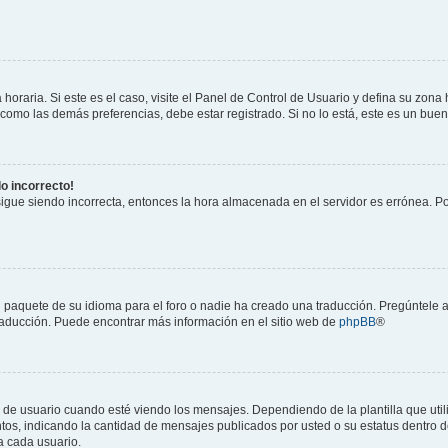
horaria. Si este es el caso, visite el Panel de Control de Usuario y defina su zona
 como las demás preferencias, debe estar registrado. Si no lo está, este es un bu
do incorrecto!
 sigue siendo incorrecta, entonces la hora almacenada en el servidor es errónea. P
 paquete de su idioma para el foro o nadie ha creado una traducción. Pregúntele a
 traducción. Puede encontrar más información en el sitio web de
phpBB
®
suario cuando esté viendo los mensajes. Dependiendo de la plantilla que utilice
ntos, indicando la cantidad de mensajes publicados por usted o su estatus dentro
a cada usuario.