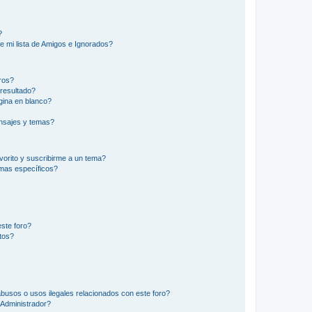
?
e mi lista de Amigos e Ignorados?
ros?
resultado?
ina en blanco?
nsajes y temas?
vorito y suscribirme a un tema?
emas específicos?
ste foro?
tos?
busos o usos ilegales relacionados con este foro?
Administrador?