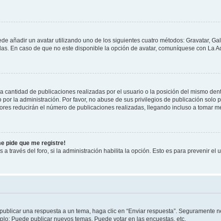
ede añadir un avatar utilizando uno de los siguientes cuatro métodos: Gravatar, Ga
s. En caso de que no este disponible la opción de avatar, comuníquese con La Ad
cantidad de publicaciones realizadas por el usuario o la posición del mismo dentr
r la administración. Por favor, no abuse de sus privilegios de publicación solo p
ores reducirán el número de publicaciones realizadas, llegando incluso a tomar me
me pide que me registre!
 a través del foro, si la administración habilita la opción. Esto es para prevenir e
publicar una respuesta a un tema, haga clic en “Enviar respuesta”. Seguramente ne
mplo: Puede publicar nuevos temas, Puede votar en las encuestas, etc.