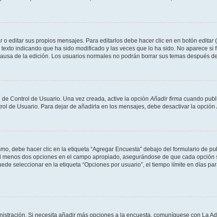
 o editar sus propios mensajes. Para editarlos debe hacer clic en en botón
editar
(
texto indicando que ha sido modificado y las veces que lo ha sido. No aparece si 
a causa de la edición. Los usuarios normales no podrán borrar sus temas después 
 de Control de Usuario. Una vez creada, active la opción
Añadir firma
cuando publi
trol de Usuario. Para dejar de añadirla en los mensajes, debe desactivar la opción
o, debe hacer clic en la etiqueta “Agregar Encuesta” debajo del formulario de publi
 al menos dos opciones en el campo apropiado, asegurándose de que cada opción se
 seleccionar en la etiqueta “Opciones por usuario”, el tiempo límite en días para 
inistración. Si necesita añadir más opciones a la encuesta, comuníquese con La Ad