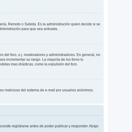
lería, Remoto o Subida. Es la administración quien decide si se
ministración para que sea activada.
o del foro, e.j. moderadores y administradores. En general, no
ara incrementar su rango. La mayoría de los foros lo
didas mas drásticas, como la expulsión del foro.
l uso malicioso del sistema de e-mail por usuarios anónimos.
cesite registrarse antes de poder publicar y responder. Abajo