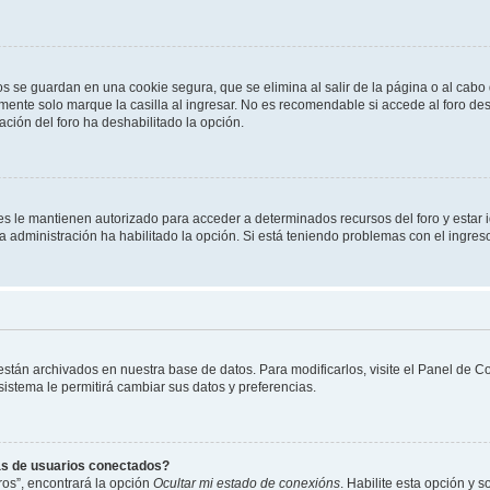
os se guardan en una cookie segura, que se elimina al salir de la página o al cab
ente solo marque la casilla al ingresar. No es recomendable si accede al foro des
tración del foro ha deshabilitado la opción.
les le mantienen autorizado para acceder a determinados recursos del foro y estar
 la administración ha habilitado la opción. Si está teniendo problemas con el ingres
 están archivados en nuestra base de datos. Para modificarlos, visite el Panel de 
 sistema le permitirá cambiar sus datos y preferencias.
as de usuarios conectados?
os”, encontrará la opción
Ocultar mi estado de conexións
. Habilite esta opción y 