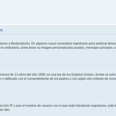
ro
adores y Moderadores. En algunos casos necesitará registrarse para publicar temas
no disfrutaría, como tener su imagen personalizada (avatar), mensajes privados, s
res de 13 años del año 1998, es una ley de los Estados Unidos, donde se solicita 
to y ratificado con el consentimiento de los padres o con algún otro método de rec
ección IP o que el nombre de usuario con el que está intentando registrarse, esté 
l sitio.