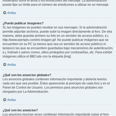
moderador borre el tema o los emoticones del mensaje. La administración
puede fijar un límite para el número de emoticones a utilizar en un mensaje.
Arriba
¿Puedo publicar imagenes?
Sí, las imágenes se pueden mostrar en sus mensajes. Si la administración
permite adjuntar archivos, puede subir la imagen directamente al foro. De otra
manera, debe guardar primero su foto en un servidor de acceso público, e.j.
http://www.ejemplo.com/mi-imagen.gif. No puede publicar imágenes que se
encuentren en su PC (a menos que sea un servidor de acceso público) ni
tampoco las que se encuentren guardadas bajo mecanismos de autenticación,
e.j. hotmail o yahoo correo, sitios protegidos por contraseñas, etc. Para exhibir
imágenes utilice el BBCode con la etiqueta [img].
Arriba
¿Qué son los anuncios globales?
Los anuncios globales contienen información importante y debería leerlos
cada vez que sea posible. Éstos aparecerán al principio de cada foro y en el
Panel de Control de Usuario. Los permisos para anuncios globales son
otorgados por La Administración.
Arriba
¿Qué son los anuncios?
Los anuncios muchas veces contienen información importante sobre el foro