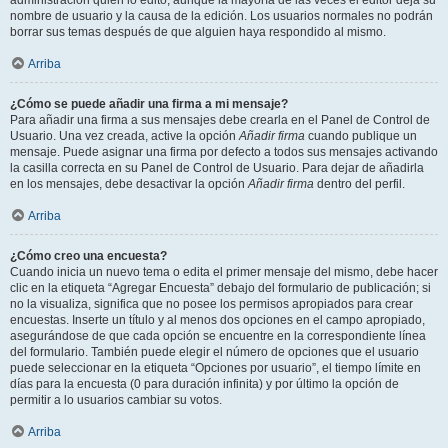
administración quién lo editó, aunque la mayoría de las veces el editor deja su
nombre de usuario y la causa de la edición. Los usuarios normales no podrán
borrar sus temas después de que alguien haya respondido al mismo.
Arriba
¿Cómo se puede añadir una firma a mi mensaje?
Para añadir una firma a sus mensajes debe crearla en el Panel de Control de
Usuario. Una vez creada, active la opción
Añadir firma
cuando publique un
mensaje. Puede asignar una firma por defecto a todos sus mensajes activando
la casilla correcta en su Panel de Control de Usuario. Para dejar de añadirla
en los mensajes, debe desactivar la opción
Añadir firma
dentro del perfil.
Arriba
¿Cómo creo una encuesta?
Cuando inicia un nuevo tema o edita el primer mensaje del mismo, debe hacer
clic en la etiqueta “Agregar Encuesta” debajo del formulario de publicación; si
no la visualiza, significa que no posee los permisos apropiados para crear
encuestas. Inserte un título y al menos dos opciones en el campo apropiado,
asegurándose de que cada opción se encuentre en la correspondiente línea
del formulario. También puede elegir el número de opciones que el usuario
puede seleccionar en la etiqueta “Opciones por usuario”, el tiempo límite en
días para la encuesta (0 para duración infinita) y por último la opción de
permitir a lo usuarios cambiar su votos.
Arriba