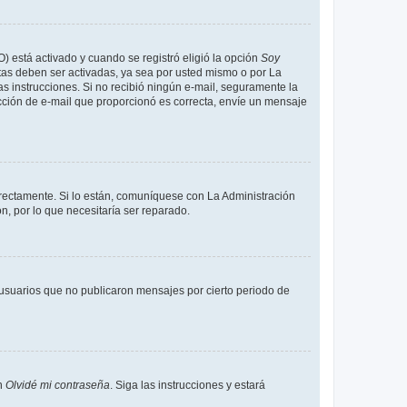
O) está activado y cuando se registró eligió la opción
Soy
tas deben ser activadas, ya sea por usted mismo o por La
 las instrucciones. Si no recibió ningún e-mail, seguramente la
rección de e-mail que proporcionó es correcta, envíe un mensaje
rrectamente. Si lo están, comuníquese con La Administración
n, por lo que necesitaría ser reparado.
usuarios que no publicaron mensajes por cierto periodo de
en
Olvidé mi contraseña
. Siga las instrucciones y estará