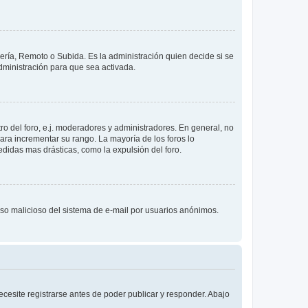
lería, Remoto o Subida. Es la administración quien decide si se
ministración para que sea activada.
o del foro, e.j. moderadores y administradores. En general, no
ara incrementar su rango. La mayoría de los foros lo
didas mas drásticas, como la expulsión del foro.
l uso malicioso del sistema de e-mail por usuarios anónimos.
cesite registrarse antes de poder publicar y responder. Abajo