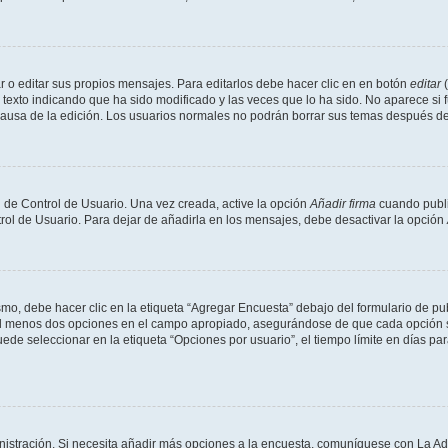
 o editar sus propios mensajes. Para editarlos debe hacer clic en en botón
editar
(
texto indicando que ha sido modificado y las veces que lo ha sido. No aparece si 
a causa de la edición. Los usuarios normales no podrán borrar sus temas después 
 de Control de Usuario. Una vez creada, active la opción
Añadir firma
cuando publi
trol de Usuario. Para dejar de añadirla en los mensajes, debe desactivar la opción
o, debe hacer clic en la etiqueta “Agregar Encuesta” debajo del formulario de publi
 al menos dos opciones en el campo apropiado, asegurándose de que cada opción se
 seleccionar en la etiqueta “Opciones por usuario”, el tiempo límite en días para 
inistración. Si necesita añadir más opciones a la encuesta, comuníquese con La Ad