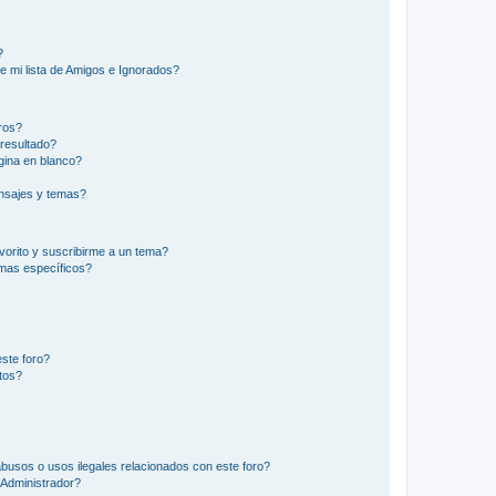
?
e mi lista de Amigos e Ignorados?
ros?
resultado?
ina en blanco?
nsajes y temas?
vorito y suscribirme a un tema?
emas específicos?
ste foro?
tos?
busos o usos ilegales relacionados con este foro?
Administrador?