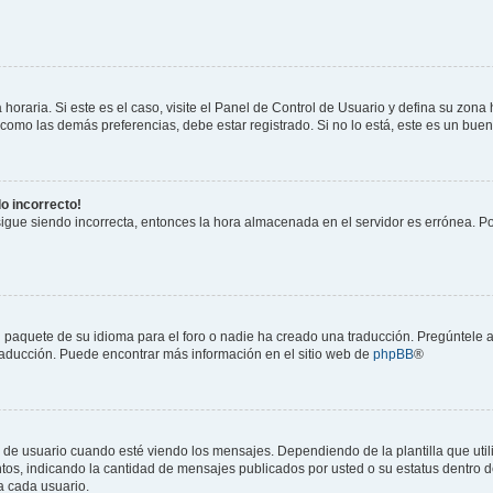
horaria. Si este es el caso, visite el Panel de Control de Usuario y defina su zona
 como las demás preferencias, debe estar registrado. Si no lo está, este es un bu
do incorrecto!
 sigue siendo incorrecta, entonces la hora almacenada en el servidor es errónea. P
 paquete de su idioma para el foro o nadie ha creado una traducción. Pregúntele a
 traducción. Puede encontrar más información en el sitio web de
phpBB
®
suario cuando esté viendo los mensajes. Dependiendo de la plantilla que utilice
ntos, indicando la cantidad de mensajes publicados por usted o su estatus dentro
a cada usuario.