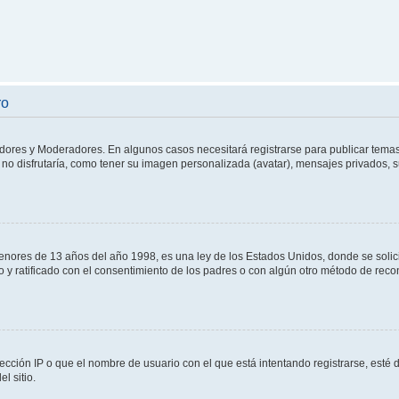
ro
adores y Moderadores. En algunos casos necesitará registrarse para publicar temas
no disfrutaría, como tener su imagen personalizada (avatar), mensajes privados, s
res de 13 años del año 1998, es una ley de los Estados Unidos, donde se solicita 
to y ratificado con el consentimiento de los padres o con algún otro método de rec
ección IP o que el nombre de usuario con el que está intentando registrarse, esté 
l sitio.