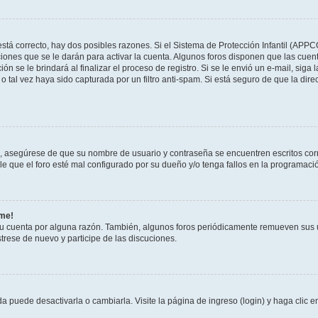
stá correcto, hay dos posibles razones. Si el Sistema de Protección Infantil (APPC
iones que se le darán para activar la cuenta. Algunos foros disponen que las cuen
ón se le brindará al finalizar el proceso de registro. Si se le envió un e-mail, siga
o tal vez haya sido capturada por un filtro anti-spam. Si está seguro de que la di
o, asegúrese de que su nombre de usuario y contraseña se encuentren escritos co
 que el foro esté mal configurado por su dueño y/o tenga fallos en la programació
rme!
su cuenta por alguna razón. También, algunos foros periódicamente remueven sus 
strese de nuevo y participe de las discuciones.
 puede desactivarla o cambiarla. Visite la página de ingreso (login) y haga clic 