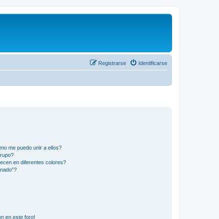
Registrarse
Identificarse
mo me puedo unir a ellos?
Grupo?
ecen en diferentes colores?
inado”?
n en este foro!