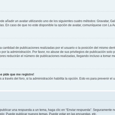
ede añadir un avatar utilizando uno de los siguientes cuatro métodos: Gravatar, Ga
s. En caso de que no este disponible la opción de avatar, comuníquese con La Ad
cantidad de publicaciones realizadas por el usuario o la posición del mismo dentr
r la administración. Por favor, no abuse de sus privilegios de publicación solo p
ores reducirán el número de publicaciones realizadas, llegando incluso a tomar me
me pide que me registre!
 a través del foro, si la administración habilita la opción. Esto es para prevenir e
publicar una respuesta a un tema, haga clic en “Enviar respuesta”. Seguramente ne
mplo: Puede publicar nuevos temas, Puede votar en las encuestas, etc.