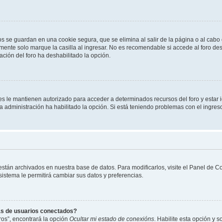
os se guardan en una cookie segura, que se elimina al salir de la página o al cab
ente solo marque la casilla al ingresar. No es recomendable si accede al foro des
tración del foro ha deshabilitado la opción.
les le mantienen autorizado para acceder a determinados recursos del foro y estar
 la administración ha habilitado la opción. Si está teniendo problemas con el ingres
 están archivados en nuestra base de datos. Para modificarlos, visite el Panel de 
 sistema le permitirá cambiar sus datos y preferencias.
as de usuarios conectados?
os”, encontrará la opción
Ocultar mi estado de conexións
. Habilite esta opción y 