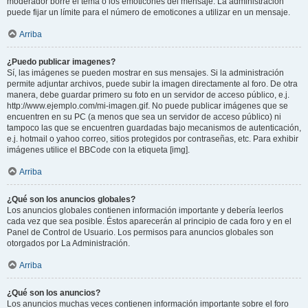
moderador borre el tema o los emoticones del mensaje. La administración
puede fijar un límite para el número de emoticones a utilizar en un mensaje.
Arriba
¿Puedo publicar imagenes?
Sí, las imágenes se pueden mostrar en sus mensajes. Si la administración
permite adjuntar archivos, puede subir la imagen directamente al foro. De otra
manera, debe guardar primero su foto en un servidor de acceso público, e.j.
http://www.ejemplo.com/mi-imagen.gif. No puede publicar imágenes que se
encuentren en su PC (a menos que sea un servidor de acceso público) ni
tampoco las que se encuentren guardadas bajo mecanismos de autenticación,
e.j. hotmail o yahoo correo, sitios protegidos por contraseñas, etc. Para exhibir
imágenes utilice el BBCode con la etiqueta [img].
Arriba
¿Qué son los anuncios globales?
Los anuncios globales contienen información importante y debería leerlos
cada vez que sea posible. Éstos aparecerán al principio de cada foro y en el
Panel de Control de Usuario. Los permisos para anuncios globales son
otorgados por La Administración.
Arriba
¿Qué son los anuncios?
Los anuncios muchas veces contienen información importante sobre el foro