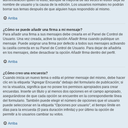
administración quién lo editó, aunque la mayoría de las veces el editor deja su
nombre de usuario y la causa de la edición. Los usuarios normales no podrán
borrar sus temas después de que alguien haya respondido al mismo.
Arriba
¿Cómo se puede añadir una firma a mi mensaje?
Para añadir una firma a sus mensajes debe crearla en el Panel de Control de
Usuario. Una vez creada, active la opción
Añadir firma
cuando publique un
mensaje. Puede asignar una firma por defecto a todos sus mensajes activando
la casilla correcta en su Panel de Control de Usuario. Para dejar de añadirla
en los mensajes, debe desactivar la opción
Añadir firma
dentro del perfil.
Arriba
¿Cómo creo una encuesta?
Cuando inicia un nuevo tema o edita el primer mensaje del mismo, debe hacer
clic en la etiqueta “Agregar Encuesta” debajo del formulario de publicación; si
no la visualiza, significa que no posee los permisos apropiados para crear
encuestas. Inserte un título y al menos dos opciones en el campo apropiado,
asegurándose de que cada opción se encuentre en la correspondiente línea
del formulario. También puede elegir el número de opciones que el usuario
puede seleccionar en la etiqueta “Opciones por usuario”, el tiempo límite en
días para la encuesta (0 para duración infinita) y por último la opción de
permitir a lo usuarios cambiar su votos.
Arriba