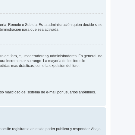
lería, Remoto o Subida. Es la administración quien decide si se
ministración para que sea activada.
o del foro, e.j. moderadores y administradores. En general, no
ara incrementar su rango. La mayoría de los foros lo
didas mas drásticas, como la expulsión del foro.
l uso malicioso del sistema de e-mail por usuarios anónimos.
cesite registrarse antes de poder publicar y responder. Abajo