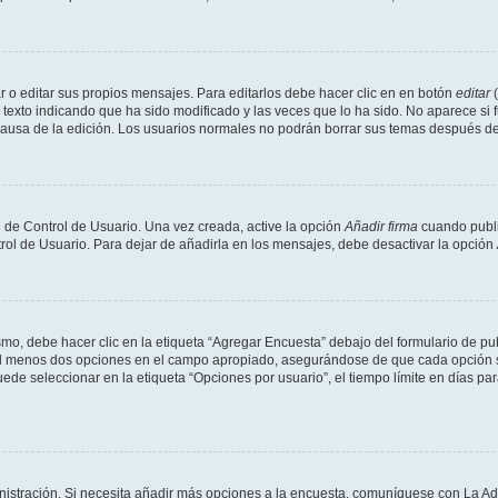
 o editar sus propios mensajes. Para editarlos debe hacer clic en en botón
editar
(
texto indicando que ha sido modificado y las veces que lo ha sido. No aparece si 
a causa de la edición. Los usuarios normales no podrán borrar sus temas después 
 de Control de Usuario. Una vez creada, active la opción
Añadir firma
cuando publi
trol de Usuario. Para dejar de añadirla en los mensajes, debe desactivar la opción
o, debe hacer clic en la etiqueta “Agregar Encuesta” debajo del formulario de publi
 al menos dos opciones en el campo apropiado, asegurándose de que cada opción se
 seleccionar en la etiqueta “Opciones por usuario”, el tiempo límite en días para 
inistración. Si necesita añadir más opciones a la encuesta, comuníquese con La Ad