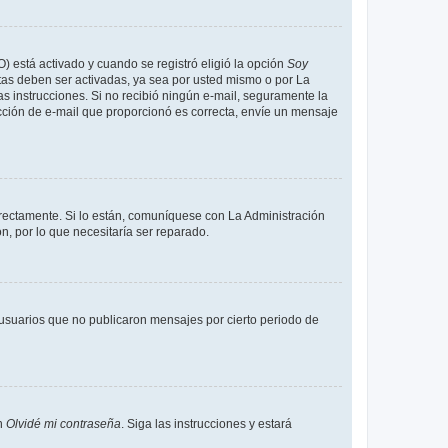
O) está activado y cuando se registró eligió la opción
Soy
tas deben ser activadas, ya sea por usted mismo o por La
 las instrucciones. Si no recibió ningún e-mail, seguramente la
rección de e-mail que proporcionó es correcta, envíe un mensaje
rrectamente. Si lo están, comuníquese con La Administración
n, por lo que necesitaría ser reparado.
usuarios que no publicaron mensajes por cierto periodo de
en
Olvidé mi contraseña
. Siga las instrucciones y estará