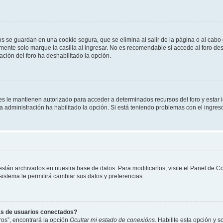
os se guardan en una cookie segura, que se elimina al salir de la página o al cab
ente solo marque la casilla al ingresar. No es recomendable si accede al foro des
tración del foro ha deshabilitado la opción.
les le mantienen autorizado para acceder a determinados recursos del foro y estar
 la administración ha habilitado la opción. Si está teniendo problemas con el ingres
 están archivados en nuestra base de datos. Para modificarlos, visite el Panel de 
 sistema le permitirá cambiar sus datos y preferencias.
as de usuarios conectados?
os”, encontrará la opción
Ocultar mi estado de conexións
. Habilite esta opción y 