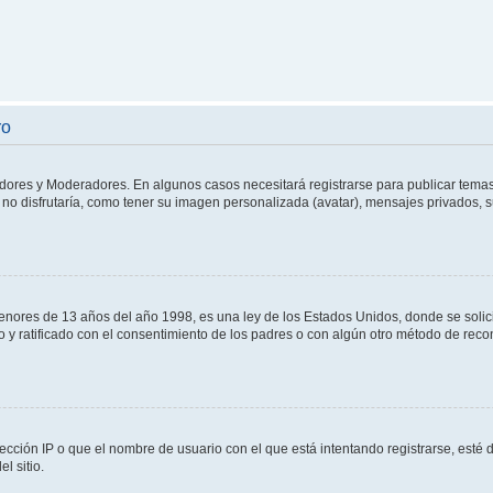
ro
adores y Moderadores. En algunos casos necesitará registrarse para publicar temas
no disfrutaría, como tener su imagen personalizada (avatar), mensajes privados, s
res de 13 años del año 1998, es una ley de los Estados Unidos, donde se solicita 
to y ratificado con el consentimiento de los padres o con algún otro método de rec
ección IP o que el nombre de usuario con el que está intentando registrarse, esté 
l sitio.