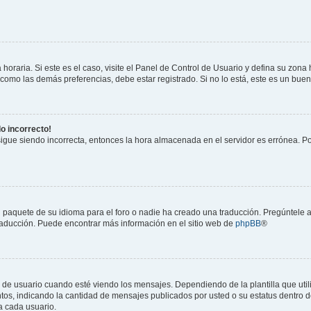
horaria. Si este es el caso, visite el Panel de Control de Usuario y defina su zona
 como las demás preferencias, debe estar registrado. Si no lo está, este es un bu
do incorrecto!
 sigue siendo incorrecta, entonces la hora almacenada en el servidor es errónea. P
 paquete de su idioma para el foro o nadie ha creado una traducción. Pregúntele a
 traducción. Puede encontrar más información en el sitio web de
phpBB
®
suario cuando esté viendo los mensajes. Dependiendo de la plantilla que utilice
ntos, indicando la cantidad de mensajes publicados por usted o su estatus dentro
a cada usuario.