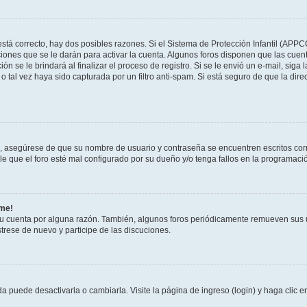
stá correcto, hay dos posibles razones. Si el Sistema de Protección Infantil (APPC
iones que se le darán para activar la cuenta. Algunos foros disponen que las cuen
ón se le brindará al finalizar el proceso de registro. Si se le envió un e-mail, siga
o tal vez haya sido capturada por un filtro anti-spam. Si está seguro de que la di
o, asegúrese de que su nombre de usuario y contraseña se encuentren escritos co
 que el foro esté mal configurado por su dueño y/o tenga fallos en la programació
rme!
su cuenta por alguna razón. También, algunos foros periódicamente remueven sus 
strese de nuevo y participe de las discuciones.
 puede desactivarla o cambiarla. Visite la página de ingreso (login) y haga clic 