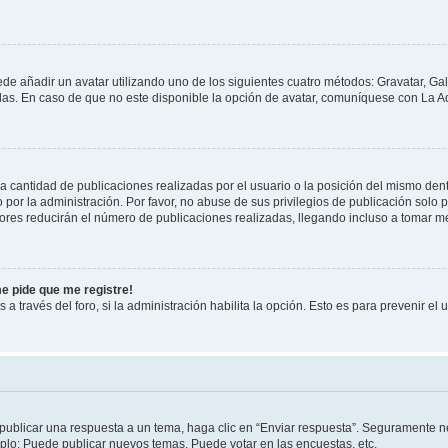
ede añadir un avatar utilizando uno de los siguientes cuatro métodos: Gravatar, Ga
s. En caso de que no este disponible la opción de avatar, comuníquese con La Ad
cantidad de publicaciones realizadas por el usuario o la posición del mismo dentr
r la administración. Por favor, no abuse de sus privilegios de publicación solo p
ores reducirán el número de publicaciones realizadas, llegando incluso a tomar me
me pide que me registre!
 a través del foro, si la administración habilita la opción. Esto es para prevenir e
publicar una respuesta a un tema, haga clic en “Enviar respuesta”. Seguramente ne
mplo: Puede publicar nuevos temas, Puede votar en las encuestas, etc.