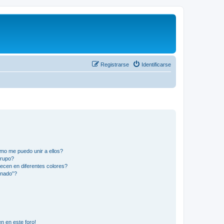
Registrarse
Identificarse
mo me puedo unir a ellos?
Grupo?
ecen en diferentes colores?
inado”?
n en este foro!