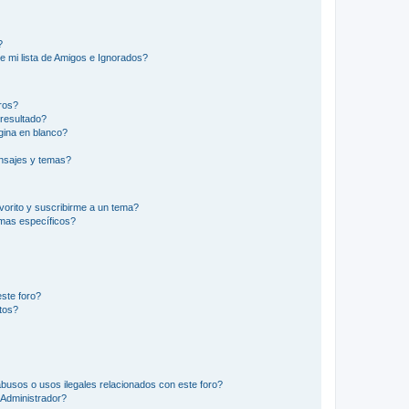
?
e mi lista de Amigos e Ignorados?
ros?
resultado?
ina en blanco?
nsajes y temas?
vorito y suscribirme a un tema?
emas específicos?
ste foro?
tos?
busos o usos ilegales relacionados con este foro?
Administrador?