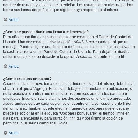
administración quién lo editó, aunque la mayoría de las veces el editor deja su
nombre de usuario y la causa de la edición. Los usuarios normales no podrán
borrar sus temas después de que alguien haya respondido al mismo.
Arriba
¿Cómo se puede añadir una firma a mi mensaje?
Para añadir una firma a sus mensajes debe crearla en el Panel de Control de
Usuario. Una vez creada, active la opción
Añadir firma
cuando publique un
mensaje. Puede asignar una firma por defecto a todos sus mensajes activando
la casilla correcta en su Panel de Control de Usuario. Para dejar de añadirla
en los mensajes, debe desactivar la opción
Añadir firma
dentro del perfil.
Arriba
¿Cómo creo una encuesta?
Cuando inicia un nuevo tema o edita el primer mensaje del mismo, debe hacer
clic en la etiqueta “Agregar Encuesta” debajo del formulario de publicación; si
no la visualiza, significa que no posee los permisos apropiados para crear
encuestas. Inserte un título y al menos dos opciones en el campo apropiado,
asegurándose de que cada opción se encuentre en la correspondiente línea
del formulario. También puede elegir el número de opciones que el usuario
puede seleccionar en la etiqueta “Opciones por usuario”, el tiempo límite en
días para la encuesta (0 para duración infinita) y por último la opción de
permitir a lo usuarios cambiar su votos.
Arriba