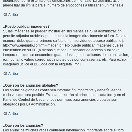
moderador borre el tema o los emoticones del mensaje. La administración
puede fijar un límite para el número de emoticones a utilizar en un mensaje.
Arriba
¿Puedo publicar imagenes?
Sí, las imágenes se pueden mostrar en sus mensajes. Si la administración
permite adjuntar archivos, puede subir la imagen directamente al foro. De otra
manera, debe guardar primero su foto en un servidor de acceso público, e.j.
http://www.ejemplo.com/mi-imagen.gif. No puede publicar imágenes que se
encuentren en su PC (a menos que sea un servidor de acceso público) ni
tampoco las que se encuentren guardadas bajo mecanismos de autenticación,
e.j. hotmail o yahoo correo, sitios protegidos por contraseñas, etc. Para exhibir
imágenes utilice el BBCode con la etiqueta [img].
Arriba
¿Qué son los anuncios globales?
Los anuncios globales contienen información importante y debería leerlos
cada vez que sea posible. Éstos aparecerán al principio de cada foro y en el
Panel de Control de Usuario. Los permisos para anuncios globales son
otorgados por La Administración.
Arriba
¿Qué son los anuncios?
Los anuncios muchas veces contienen información importante sobre el foro