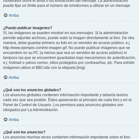
moderador borre el tema o los emoticones del mensaje. La administración
puede fijar un límite para el número de emoticones a utilizar en un mensaje.
Arriba
¿Puedo publicar imagenes?
Sí, las imágenes se pueden mostrar en sus mensajes. Si la administración
permite adjuntar archivos, puede subir la imagen directamente al foro. De otra
manera, debe guardar primero su foto en un servidor de acceso público, e.j.
http://www.ejemplo.com/mi-imagen.gif. No puede publicar imágenes que se
encuentren en su PC (a menos que sea un servidor de acceso público) ni
tampoco las que se encuentren guardadas bajo mecanismos de autenticación,
e.j. hotmail o yahoo correo, sitios protegidos por contraseñas, etc. Para exhibir
imágenes utilice el BBCode con la etiqueta [img].
Arriba
¿Qué son los anuncios globales?
Los anuncios globales contienen información importante y debería leerlos
cada vez que sea posible. Éstos aparecerán al principio de cada foro y en el
Panel de Control de Usuario. Los permisos para anuncios globales son
otorgados por La Administración.
Arriba
¿Qué son los anuncios?
Los anuncios muchas veces contienen información importante sobre el foro