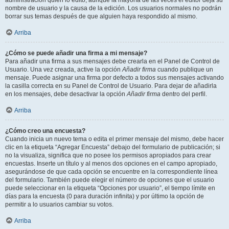
administración quién lo editó, aunque la mayoría de las veces el editor deja su
nombre de usuario y la causa de la edición. Los usuarios normales no podrán
borrar sus temas después de que alguien haya respondido al mismo.
Arriba
¿Cómo se puede añadir una firma a mi mensaje?
Para añadir una firma a sus mensajes debe crearla en el Panel de Control de
Usuario. Una vez creada, active la opción
Añadir firma
cuando publique un
mensaje. Puede asignar una firma por defecto a todos sus mensajes activando
la casilla correcta en su Panel de Control de Usuario. Para dejar de añadirla
en los mensajes, debe desactivar la opción
Añadir firma
dentro del perfil.
Arriba
¿Cómo creo una encuesta?
Cuando inicia un nuevo tema o edita el primer mensaje del mismo, debe hacer
clic en la etiqueta “Agregar Encuesta” debajo del formulario de publicación; si
no la visualiza, significa que no posee los permisos apropiados para crear
encuestas. Inserte un título y al menos dos opciones en el campo apropiado,
asegurándose de que cada opción se encuentre en la correspondiente línea
del formulario. También puede elegir el número de opciones que el usuario
puede seleccionar en la etiqueta “Opciones por usuario”, el tiempo límite en
días para la encuesta (0 para duración infinita) y por último la opción de
permitir a lo usuarios cambiar su votos.
Arriba