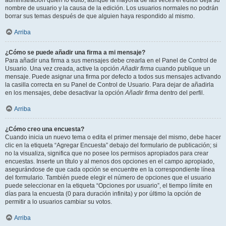
administración quién lo editó, aunque la mayoría de las veces el editor deja su
nombre de usuario y la causa de la edición. Los usuarios normales no podrán
borrar sus temas después de que alguien haya respondido al mismo.
Arriba
¿Cómo se puede añadir una firma a mi mensaje?
Para añadir una firma a sus mensajes debe crearla en el Panel de Control de
Usuario. Una vez creada, active la opción
Añadir firma
cuando publique un
mensaje. Puede asignar una firma por defecto a todos sus mensajes activando
la casilla correcta en su Panel de Control de Usuario. Para dejar de añadirla
en los mensajes, debe desactivar la opción
Añadir firma
dentro del perfil.
Arriba
¿Cómo creo una encuesta?
Cuando inicia un nuevo tema o edita el primer mensaje del mismo, debe hacer
clic en la etiqueta “Agregar Encuesta” debajo del formulario de publicación; si
no la visualiza, significa que no posee los permisos apropiados para crear
encuestas. Inserte un título y al menos dos opciones en el campo apropiado,
asegurándose de que cada opción se encuentre en la correspondiente línea
del formulario. También puede elegir el número de opciones que el usuario
puede seleccionar en la etiqueta “Opciones por usuario”, el tiempo límite en
días para la encuesta (0 para duración infinita) y por último la opción de
permitir a lo usuarios cambiar su votos.
Arriba