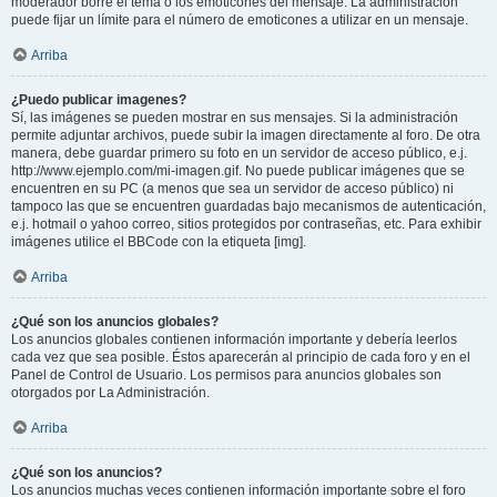
moderador borre el tema o los emoticones del mensaje. La administración
puede fijar un límite para el número de emoticones a utilizar en un mensaje.
Arriba
¿Puedo publicar imagenes?
Sí, las imágenes se pueden mostrar en sus mensajes. Si la administración
permite adjuntar archivos, puede subir la imagen directamente al foro. De otra
manera, debe guardar primero su foto en un servidor de acceso público, e.j.
http://www.ejemplo.com/mi-imagen.gif. No puede publicar imágenes que se
encuentren en su PC (a menos que sea un servidor de acceso público) ni
tampoco las que se encuentren guardadas bajo mecanismos de autenticación,
e.j. hotmail o yahoo correo, sitios protegidos por contraseñas, etc. Para exhibir
imágenes utilice el BBCode con la etiqueta [img].
Arriba
¿Qué son los anuncios globales?
Los anuncios globales contienen información importante y debería leerlos
cada vez que sea posible. Éstos aparecerán al principio de cada foro y en el
Panel de Control de Usuario. Los permisos para anuncios globales son
otorgados por La Administración.
Arriba
¿Qué son los anuncios?
Los anuncios muchas veces contienen información importante sobre el foro