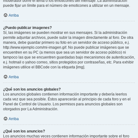
moderador borre el tema o los emoticones del mensaje. La administración
puede fijar un límite para el número de emoticones a utilizar en un mensaje.
Arriba
¿Puedo publicar imagenes?
Sí, las imágenes se pueden mostrar en sus mensajes. Si la administración
permite adjuntar archivos, puede subir la imagen directamente al foro. De otra
manera, debe guardar primero su foto en un servidor de acceso público, e.j.
http://www.ejemplo.com/mi-imagen.gif. No puede publicar imágenes que se
encuentren en su PC (a menos que sea un servidor de acceso público) ni
tampoco las que se encuentren guardadas bajo mecanismos de autenticación,
e.j. hotmail o yahoo correo, sitios protegidos por contraseñas, etc. Para exhibir
imágenes utilice el BBCode con la etiqueta [img].
Arriba
¿Qué son los anuncios globales?
Los anuncios globales contienen información importante y debería leerlos
cada vez que sea posible. Éstos aparecerán al principio de cada foro y en el
Panel de Control de Usuario. Los permisos para anuncios globales son
otorgados por La Administración.
Arriba
¿Qué son los anuncios?
Los anuncios muchas veces contienen información importante sobre el foro