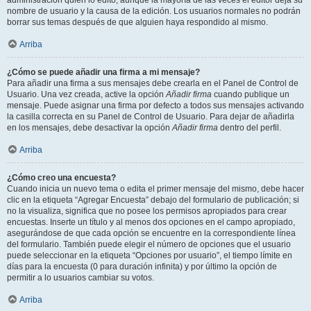
administración quién lo editó, aunque la mayoría de las veces el editor deja su
nombre de usuario y la causa de la edición. Los usuarios normales no podrán
borrar sus temas después de que alguien haya respondido al mismo.
Arriba
¿Cómo se puede añadir una firma a mi mensaje?
Para añadir una firma a sus mensajes debe crearla en el Panel de Control de
Usuario. Una vez creada, active la opción
Añadir firma
cuando publique un
mensaje. Puede asignar una firma por defecto a todos sus mensajes activando
la casilla correcta en su Panel de Control de Usuario. Para dejar de añadirla
en los mensajes, debe desactivar la opción
Añadir firma
dentro del perfil.
Arriba
¿Cómo creo una encuesta?
Cuando inicia un nuevo tema o edita el primer mensaje del mismo, debe hacer
clic en la etiqueta “Agregar Encuesta” debajo del formulario de publicación; si
no la visualiza, significa que no posee los permisos apropiados para crear
encuestas. Inserte un título y al menos dos opciones en el campo apropiado,
asegurándose de que cada opción se encuentre en la correspondiente línea
del formulario. También puede elegir el número de opciones que el usuario
puede seleccionar en la etiqueta “Opciones por usuario”, el tiempo límite en
días para la encuesta (0 para duración infinita) y por último la opción de
permitir a lo usuarios cambiar su votos.
Arriba