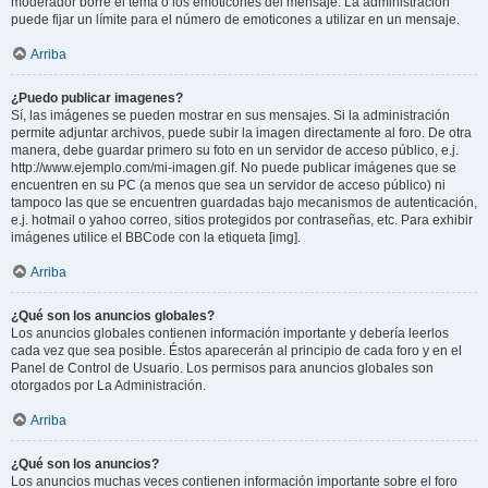
moderador borre el tema o los emoticones del mensaje. La administración
puede fijar un límite para el número de emoticones a utilizar en un mensaje.
Arriba
¿Puedo publicar imagenes?
Sí, las imágenes se pueden mostrar en sus mensajes. Si la administración
permite adjuntar archivos, puede subir la imagen directamente al foro. De otra
manera, debe guardar primero su foto en un servidor de acceso público, e.j.
http://www.ejemplo.com/mi-imagen.gif. No puede publicar imágenes que se
encuentren en su PC (a menos que sea un servidor de acceso público) ni
tampoco las que se encuentren guardadas bajo mecanismos de autenticación,
e.j. hotmail o yahoo correo, sitios protegidos por contraseñas, etc. Para exhibir
imágenes utilice el BBCode con la etiqueta [img].
Arriba
¿Qué son los anuncios globales?
Los anuncios globales contienen información importante y debería leerlos
cada vez que sea posible. Éstos aparecerán al principio de cada foro y en el
Panel de Control de Usuario. Los permisos para anuncios globales son
otorgados por La Administración.
Arriba
¿Qué son los anuncios?
Los anuncios muchas veces contienen información importante sobre el foro