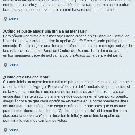
administración quién lo editó, aunque la mayoría de las veces el editor deja su
nombre de usuario y la causa de la edición. Los usuarios normales no podrán
borrar sus temas después de que alguien haya respondido al mismo.
Arriba
¿Cómo se puede añadir una firma a mi mensaje?
Para añadir una firma a sus mensajes debe crearla en el Panel de Control de
Usuario. Una vez creada, active la opción
Añadir firma
cuando publique un
mensaje. Puede asignar una firma por defecto a todos sus mensajes activando
la casilla correcta en su Panel de Control de Usuario. Para dejar de añadirla
en los mensajes, debe desactivar la opción
Añadir firma
dentro del perfil.
Arriba
¿Cómo creo una encuesta?
Cuando inicia un nuevo tema o edita el primer mensaje del mismo, debe hacer
clic en la etiqueta “Agregar Encuesta” debajo del formulario de publicación; si
no la visualiza, significa que no posee los permisos apropiados para crear
encuestas. Inserte un título y al menos dos opciones en el campo apropiado,
asegurándose de que cada opción se encuentre en la correspondiente línea
del formulario. También puede elegir el número de opciones que el usuario
puede seleccionar en la etiqueta “Opciones por usuario”, el tiempo límite en
días para la encuesta (0 para duración infinita) y por último la opción de
permitir a lo usuarios cambiar su votos.
Arriba