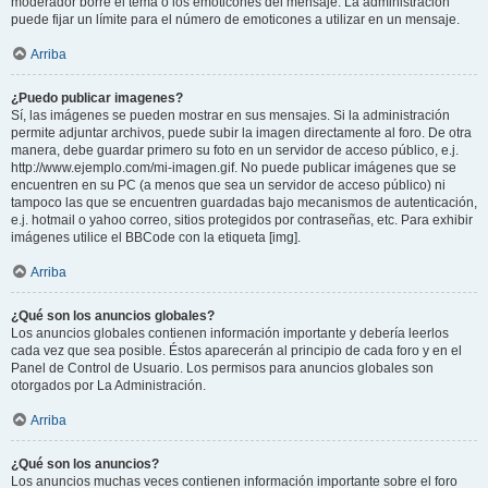
moderador borre el tema o los emoticones del mensaje. La administración
puede fijar un límite para el número de emoticones a utilizar en un mensaje.
Arriba
¿Puedo publicar imagenes?
Sí, las imágenes se pueden mostrar en sus mensajes. Si la administración
permite adjuntar archivos, puede subir la imagen directamente al foro. De otra
manera, debe guardar primero su foto en un servidor de acceso público, e.j.
http://www.ejemplo.com/mi-imagen.gif. No puede publicar imágenes que se
encuentren en su PC (a menos que sea un servidor de acceso público) ni
tampoco las que se encuentren guardadas bajo mecanismos de autenticación,
e.j. hotmail o yahoo correo, sitios protegidos por contraseñas, etc. Para exhibir
imágenes utilice el BBCode con la etiqueta [img].
Arriba
¿Qué son los anuncios globales?
Los anuncios globales contienen información importante y debería leerlos
cada vez que sea posible. Éstos aparecerán al principio de cada foro y en el
Panel de Control de Usuario. Los permisos para anuncios globales son
otorgados por La Administración.
Arriba
¿Qué son los anuncios?
Los anuncios muchas veces contienen información importante sobre el foro