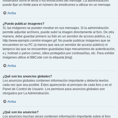
moderador borre el tema o los emoticones del mensaje. La administración
puede fijar un límite para el número de emoticones a utilizar en un mensaje.
Arriba
¿Puedo publicar imagenes?
Sí, las imágenes se pueden mostrar en sus mensajes. Si la administración
permite adjuntar archivos, puede subir la imagen directamente al foro. De otra
manera, debe guardar primero su foto en un servidor de acceso público, e.j.
http://www.ejemplo.com/mi-imagen.gif. No puede publicar imágenes que se
encuentren en su PC (a menos que sea un servidor de acceso público) ni
tampoco las que se encuentren guardadas bajo mecanismos de autenticación,
e.j. hotmail o yahoo correo, sitios protegidos por contraseñas, etc. Para exhibir
imágenes utilice el BBCode con la etiqueta [img].
Arriba
¿Qué son los anuncios globales?
Los anuncios globales contienen información importante y debería leerlos
cada vez que sea posible. Éstos aparecerán al principio de cada foro y en el
Panel de Control de Usuario. Los permisos para anuncios globales son
otorgados por La Administración.
Arriba
¿Qué son los anuncios?
Los anuncios muchas veces contienen información importante sobre el foro