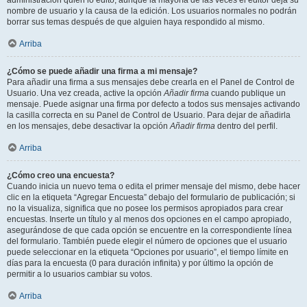
administración quién lo editó, aunque la mayoría de las veces el editor deja su
nombre de usuario y la causa de la edición. Los usuarios normales no podrán
borrar sus temas después de que alguien haya respondido al mismo.
Arriba
¿Cómo se puede añadir una firma a mi mensaje?
Para añadir una firma a sus mensajes debe crearla en el Panel de Control de
Usuario. Una vez creada, active la opción
Añadir firma
cuando publique un
mensaje. Puede asignar una firma por defecto a todos sus mensajes activando
la casilla correcta en su Panel de Control de Usuario. Para dejar de añadirla
en los mensajes, debe desactivar la opción
Añadir firma
dentro del perfil.
Arriba
¿Cómo creo una encuesta?
Cuando inicia un nuevo tema o edita el primer mensaje del mismo, debe hacer
clic en la etiqueta “Agregar Encuesta” debajo del formulario de publicación; si
no la visualiza, significa que no posee los permisos apropiados para crear
encuestas. Inserte un título y al menos dos opciones en el campo apropiado,
asegurándose de que cada opción se encuentre en la correspondiente línea
del formulario. También puede elegir el número de opciones que el usuario
puede seleccionar en la etiqueta “Opciones por usuario”, el tiempo límite en
días para la encuesta (0 para duración infinita) y por último la opción de
permitir a lo usuarios cambiar su votos.
Arriba