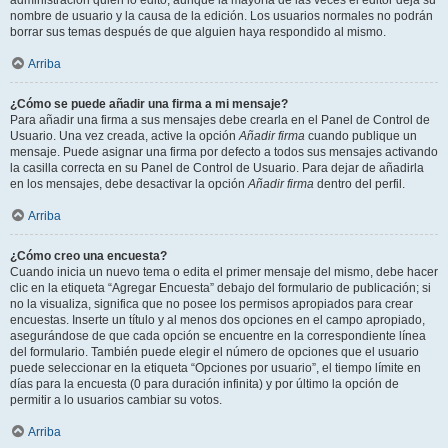
administración quién lo editó, aunque la mayoría de las veces el editor deja su
nombre de usuario y la causa de la edición. Los usuarios normales no podrán
borrar sus temas después de que alguien haya respondido al mismo.
Arriba
¿Cómo se puede añadir una firma a mi mensaje?
Para añadir una firma a sus mensajes debe crearla en el Panel de Control de
Usuario. Una vez creada, active la opción
Añadir firma
cuando publique un
mensaje. Puede asignar una firma por defecto a todos sus mensajes activando
la casilla correcta en su Panel de Control de Usuario. Para dejar de añadirla
en los mensajes, debe desactivar la opción
Añadir firma
dentro del perfil.
Arriba
¿Cómo creo una encuesta?
Cuando inicia un nuevo tema o edita el primer mensaje del mismo, debe hacer
clic en la etiqueta “Agregar Encuesta” debajo del formulario de publicación; si
no la visualiza, significa que no posee los permisos apropiados para crear
encuestas. Inserte un título y al menos dos opciones en el campo apropiado,
asegurándose de que cada opción se encuentre en la correspondiente línea
del formulario. También puede elegir el número de opciones que el usuario
puede seleccionar en la etiqueta “Opciones por usuario”, el tiempo límite en
días para la encuesta (0 para duración infinita) y por último la opción de
permitir a lo usuarios cambiar su votos.
Arriba