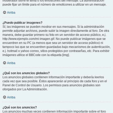
moderador borre el tema o los emoticones del mensaje. La administración
puede fijar un límite para el número de emoticones a utilizar en un mensaje.
Arriba
¿Puedo publicar imagenes?
Sí, las imágenes se pueden mostrar en sus mensajes. Si la administración
permite adjuntar archivos, puede subir la imagen directamente al foro. De otra
manera, debe guardar primero su foto en un servidor de acceso público, e.j.
http://www.ejemplo.com/mi-imagen.gif. No puede publicar imágenes que se
encuentren en su PC (a menos que sea un servidor de acceso público) ni
tampoco las que se encuentren guardadas bajo mecanismos de autenticación,
e.j. hotmail o yahoo correo, sitios protegidos por contraseñas, etc. Para exhibir
imágenes utilice el BBCode con la etiqueta [img].
Arriba
¿Qué son los anuncios globales?
Los anuncios globales contienen información importante y debería leerlos
cada vez que sea posible. Éstos aparecerán al principio de cada foro y en el
Panel de Control de Usuario. Los permisos para anuncios globales son
otorgados por La Administración.
Arriba
¿Qué son los anuncios?
Los anuncios muchas veces contienen información importante sobre el foro