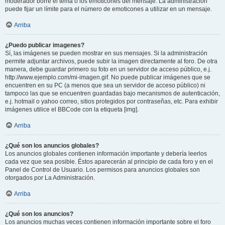
moderador borre el tema o los emoticones del mensaje. La administración
puede fijar un límite para el número de emoticones a utilizar en un mensaje.
Arriba
¿Puedo publicar imagenes?
Sí, las imágenes se pueden mostrar en sus mensajes. Si la administración
permite adjuntar archivos, puede subir la imagen directamente al foro. De otra
manera, debe guardar primero su foto en un servidor de acceso público, e.j.
http://www.ejemplo.com/mi-imagen.gif. No puede publicar imágenes que se
encuentren en su PC (a menos que sea un servidor de acceso público) ni
tampoco las que se encuentren guardadas bajo mecanismos de autenticación,
e.j. hotmail o yahoo correo, sitios protegidos por contraseñas, etc. Para exhibir
imágenes utilice el BBCode con la etiqueta [img].
Arriba
¿Qué son los anuncios globales?
Los anuncios globales contienen información importante y debería leerlos
cada vez que sea posible. Éstos aparecerán al principio de cada foro y en el
Panel de Control de Usuario. Los permisos para anuncios globales son
otorgados por La Administración.
Arriba
¿Qué son los anuncios?
Los anuncios muchas veces contienen información importante sobre el foro