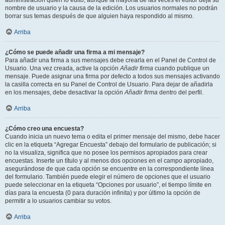
administración quién lo editó, aunque la mayoría de las veces el editor deja su
nombre de usuario y la causa de la edición. Los usuarios normales no podrán
borrar sus temas después de que alguien haya respondido al mismo.
Arriba
¿Cómo se puede añadir una firma a mi mensaje?
Para añadir una firma a sus mensajes debe crearla en el Panel de Control de
Usuario. Una vez creada, active la opción
Añadir firma
cuando publique un
mensaje. Puede asignar una firma por defecto a todos sus mensajes activando
la casilla correcta en su Panel de Control de Usuario. Para dejar de añadirla
en los mensajes, debe desactivar la opción
Añadir firma
dentro del perfil.
Arriba
¿Cómo creo una encuesta?
Cuando inicia un nuevo tema o edita el primer mensaje del mismo, debe hacer
clic en la etiqueta “Agregar Encuesta” debajo del formulario de publicación; si
no la visualiza, significa que no posee los permisos apropiados para crear
encuestas. Inserte un título y al menos dos opciones en el campo apropiado,
asegurándose de que cada opción se encuentre en la correspondiente línea
del formulario. También puede elegir el número de opciones que el usuario
puede seleccionar en la etiqueta “Opciones por usuario”, el tiempo límite en
días para la encuesta (0 para duración infinita) y por último la opción de
permitir a lo usuarios cambiar su votos.
Arriba