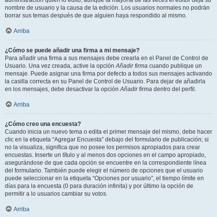
administración quién lo editó, aunque la mayoría de las veces el editor deja su
nombre de usuario y la causa de la edición. Los usuarios normales no podrán
borrar sus temas después de que alguien haya respondido al mismo.
Arriba
¿Cómo se puede añadir una firma a mi mensaje?
Para añadir una firma a sus mensajes debe crearla en el Panel de Control de
Usuario. Una vez creada, active la opción
Añadir firma
cuando publique un
mensaje. Puede asignar una firma por defecto a todos sus mensajes activando
la casilla correcta en su Panel de Control de Usuario. Para dejar de añadirla
en los mensajes, debe desactivar la opción
Añadir firma
dentro del perfil.
Arriba
¿Cómo creo una encuesta?
Cuando inicia un nuevo tema o edita el primer mensaje del mismo, debe hacer
clic en la etiqueta “Agregar Encuesta” debajo del formulario de publicación; si
no la visualiza, significa que no posee los permisos apropiados para crear
encuestas. Inserte un título y al menos dos opciones en el campo apropiado,
asegurándose de que cada opción se encuentre en la correspondiente línea
del formulario. También puede elegir el número de opciones que el usuario
puede seleccionar en la etiqueta “Opciones por usuario”, el tiempo límite en
días para la encuesta (0 para duración infinita) y por último la opción de
permitir a lo usuarios cambiar su votos.
Arriba