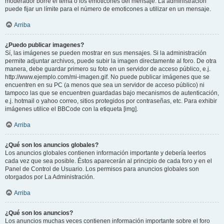
moderador borre el tema o los emoticones del mensaje. La administración
puede fijar un límite para el número de emoticones a utilizar en un mensaje.
Arriba
¿Puedo publicar imagenes?
Sí, las imágenes se pueden mostrar en sus mensajes. Si la administración
permite adjuntar archivos, puede subir la imagen directamente al foro. De otra
manera, debe guardar primero su foto en un servidor de acceso público, e.j.
http://www.ejemplo.com/mi-imagen.gif. No puede publicar imágenes que se
encuentren en su PC (a menos que sea un servidor de acceso público) ni
tampoco las que se encuentren guardadas bajo mecanismos de autenticación,
e.j. hotmail o yahoo correo, sitios protegidos por contraseñas, etc. Para exhibir
imágenes utilice el BBCode con la etiqueta [img].
Arriba
¿Qué son los anuncios globales?
Los anuncios globales contienen información importante y debería leerlos
cada vez que sea posible. Éstos aparecerán al principio de cada foro y en el
Panel de Control de Usuario. Los permisos para anuncios globales son
otorgados por La Administración.
Arriba
¿Qué son los anuncios?
Los anuncios muchas veces contienen información importante sobre el foro