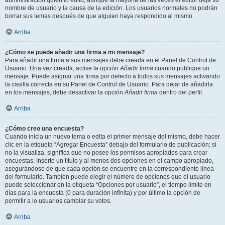
administración quién lo editó, aunque la mayoría de las veces el editor deja su
nombre de usuario y la causa de la edición. Los usuarios normales no podrán
borrar sus temas después de que alguien haya respondido al mismo.
Arriba
¿Cómo se puede añadir una firma a mi mensaje?
Para añadir una firma a sus mensajes debe crearla en el Panel de Control de
Usuario. Una vez creada, active la opción
Añadir firma
cuando publique un
mensaje. Puede asignar una firma por defecto a todos sus mensajes activando
la casilla correcta en su Panel de Control de Usuario. Para dejar de añadirla
en los mensajes, debe desactivar la opción
Añadir firma
dentro del perfil.
Arriba
¿Cómo creo una encuesta?
Cuando inicia un nuevo tema o edita el primer mensaje del mismo, debe hacer
clic en la etiqueta “Agregar Encuesta” debajo del formulario de publicación; si
no la visualiza, significa que no posee los permisos apropiados para crear
encuestas. Inserte un título y al menos dos opciones en el campo apropiado,
asegurándose de que cada opción se encuentre en la correspondiente línea
del formulario. También puede elegir el número de opciones que el usuario
puede seleccionar en la etiqueta “Opciones por usuario”, el tiempo límite en
días para la encuesta (0 para duración infinita) y por último la opción de
permitir a lo usuarios cambiar su votos.
Arriba