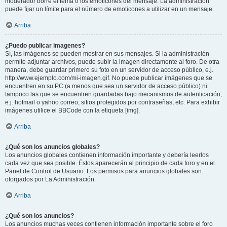
moderador borre el tema o los emoticones del mensaje. La administración
puede fijar un límite para el número de emoticones a utilizar en un mensaje.
Arriba
¿Puedo publicar imagenes?
Sí, las imágenes se pueden mostrar en sus mensajes. Si la administración
permite adjuntar archivos, puede subir la imagen directamente al foro. De otra
manera, debe guardar primero su foto en un servidor de acceso público, e.j.
http://www.ejemplo.com/mi-imagen.gif. No puede publicar imágenes que se
encuentren en su PC (a menos que sea un servidor de acceso público) ni
tampoco las que se encuentren guardadas bajo mecanismos de autenticación,
e.j. hotmail o yahoo correo, sitios protegidos por contraseñas, etc. Para exhibir
imágenes utilice el BBCode con la etiqueta [img].
Arriba
¿Qué son los anuncios globales?
Los anuncios globales contienen información importante y debería leerlos
cada vez que sea posible. Éstos aparecerán al principio de cada foro y en el
Panel de Control de Usuario. Los permisos para anuncios globales son
otorgados por La Administración.
Arriba
¿Qué son los anuncios?
Los anuncios muchas veces contienen información importante sobre el foro