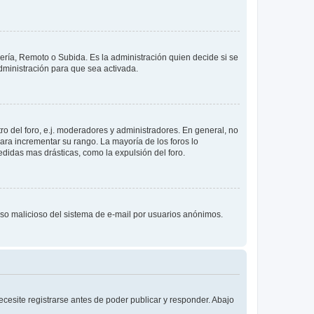
lería, Remoto o Subida. Es la administración quien decide si se
ministración para que sea activada.
o del foro, e.j. moderadores y administradores. En general, no
ara incrementar su rango. La mayoría de los foros lo
didas mas drásticas, como la expulsión del foro.
l uso malicioso del sistema de e-mail por usuarios anónimos.
cesite registrarse antes de poder publicar y responder. Abajo