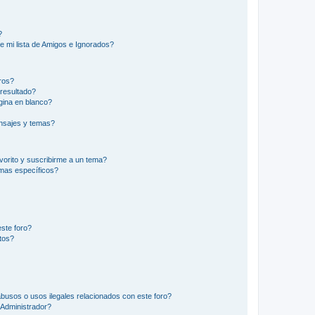
?
e mi lista de Amigos e Ignorados?
ros?
resultado?
ina en blanco?
nsajes y temas?
vorito y suscribirme a un tema?
emas específicos?
ste foro?
tos?
busos o usos ilegales relacionados con este foro?
Administrador?