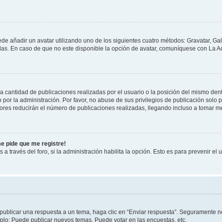
ede añadir un avatar utilizando uno de los siguientes cuatro métodos: Gravatar, Ga
s. En caso de que no este disponible la opción de avatar, comuníquese con La Ad
cantidad de publicaciones realizadas por el usuario o la posición del mismo dentr
r la administración. Por favor, no abuse de sus privilegios de publicación solo p
ores reducirán el número de publicaciones realizadas, llegando incluso a tomar me
me pide que me registre!
 a través del foro, si la administración habilita la opción. Esto es para prevenir e
publicar una respuesta a un tema, haga clic en “Enviar respuesta”. Seguramente ne
mplo: Puede publicar nuevos temas, Puede votar en las encuestas, etc.