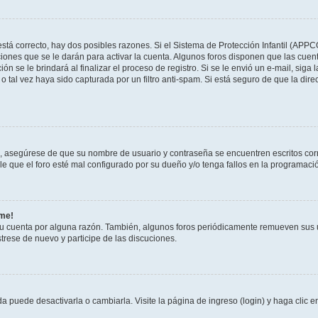
stá correcto, hay dos posibles razones. Si el Sistema de Protección Infantil (APPC
iones que se le darán para activar la cuenta. Algunos foros disponen que las cuen
ón se le brindará al finalizar el proceso de registro. Si se le envió un e-mail, siga
o tal vez haya sido capturada por un filtro anti-spam. Si está seguro de que la di
o, asegúrese de que su nombre de usuario y contraseña se encuentren escritos co
 que el foro esté mal configurado por su dueño y/o tenga fallos en la programació
rme!
su cuenta por alguna razón. También, algunos foros periódicamente remueven sus 
strese de nuevo y participe de las discuciones.
 puede desactivarla o cambiarla. Visite la página de ingreso (login) y haga clic 