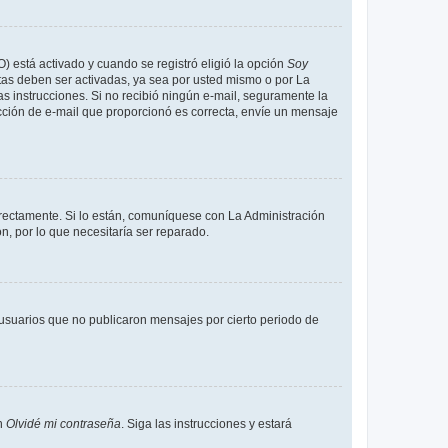
O) está activado y cuando se registró eligió la opción
Soy
tas deben ser activadas, ya sea por usted mismo o por La
 las instrucciones. Si no recibió ningún e-mail, seguramente la
rección de e-mail que proporcionó es correcta, envíe un mensaje
rrectamente. Si lo están, comuníquese con La Administración
n, por lo que necesitaría ser reparado.
usuarios que no publicaron mensajes por cierto periodo de
en
Olvidé mi contraseña
. Siga las instrucciones y estará