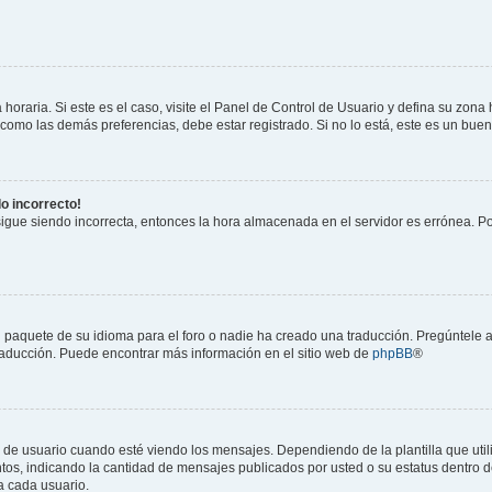
horaria. Si este es el caso, visite el Panel de Control de Usuario y defina su zona
 como las demás preferencias, debe estar registrado. Si no lo está, este es un bu
do incorrecto!
 sigue siendo incorrecta, entonces la hora almacenada en el servidor es errónea. P
 paquete de su idioma para el foro o nadie ha creado una traducción. Pregúntele a
 traducción. Puede encontrar más información en el sitio web de
phpBB
®
suario cuando esté viendo los mensajes. Dependiendo de la plantilla que utilice
ntos, indicando la cantidad de mensajes publicados por usted o su estatus dentro
a cada usuario.