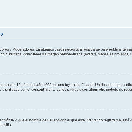
ro
adores y Moderadores. En algunos casos necesitará registrarse para publicar temas
no disfrutaría, como tener su imagen personalizada (avatar), mensajes privados, s
res de 13 años del año 1998, es una ley de los Estados Unidos, donde se solicita 
to y ratificado con el consentimiento de los padres o con algún otro método de rec
ección IP o que el nombre de usuario con el que está intentando registrarse, esté 
l sitio.