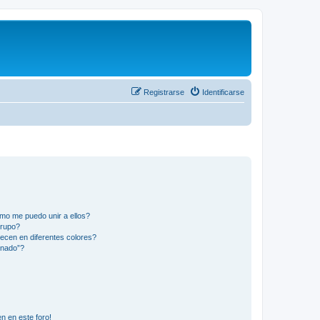
Registrarse
Identificarse
mo me puedo unir a ellos?
Grupo?
ecen en diferentes colores?
inado”?
n en este foro!