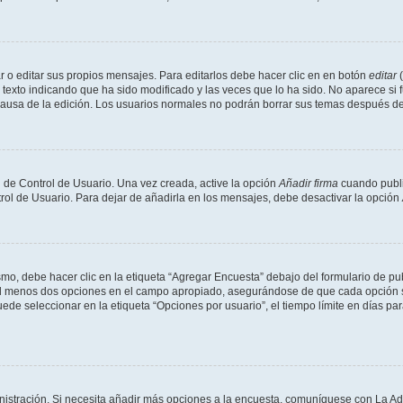
 o editar sus propios mensajes. Para editarlos debe hacer clic en en botón
editar
(
texto indicando que ha sido modificado y las veces que lo ha sido. No aparece si 
a causa de la edición. Los usuarios normales no podrán borrar sus temas después 
 de Control de Usuario. Una vez creada, active la opción
Añadir firma
cuando publi
trol de Usuario. Para dejar de añadirla en los mensajes, debe desactivar la opción
o, debe hacer clic en la etiqueta “Agregar Encuesta” debajo del formulario de publi
 al menos dos opciones en el campo apropiado, asegurándose de que cada opción se
 seleccionar en la etiqueta “Opciones por usuario”, el tiempo límite en días para 
inistración. Si necesita añadir más opciones a la encuesta, comuníquese con La Ad