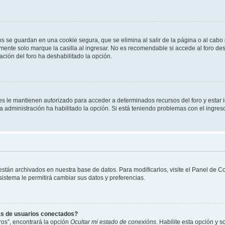
os se guardan en una cookie segura, que se elimina al salir de la página o al cab
ente solo marque la casilla al ingresar. No es recomendable si accede al foro des
tración del foro ha deshabilitado la opción.
les le mantienen autorizado para acceder a determinados recursos del foro y estar
 la administración ha habilitado la opción. Si está teniendo problemas con el ingres
 están archivados en nuestra base de datos. Para modificarlos, visite el Panel de 
 sistema le permitirá cambiar sus datos y preferencias.
as de usuarios conectados?
os”, encontrará la opción
Ocultar mi estado de conexións
. Habilite esta opción y 