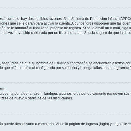
stá correcto, hay dos posibles razones. Si el Sistema de Protección Infantil (APPC
iones que se le darán para activar la cuenta. Algunos foros disponen que las cuen
ón se le brindará al finalizar el proceso de registro. Si se le envió un e-mail, siga
o tal vez haya sido capturada por un filtro anti-spam. Si está seguro de que la di
o, asegúrese de que su nombre de usuario y contraseña se encuentren escritos co
 que el foro esté mal configurado por su dueño y/o tenga fallos en la programació
rme!
su cuenta por alguna razón. También, algunos foros periódicamente remueven sus 
strese de nuevo y participe de las discuciones.
 puede desactivarla o cambiarla. Visite la página de ingreso (login) y haga clic 