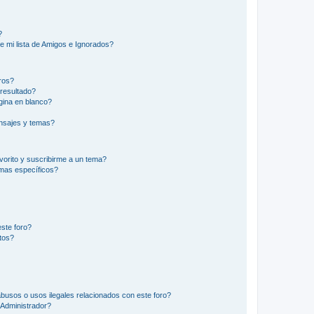
?
e mi lista de Amigos e Ignorados?
ros?
resultado?
ina en blanco?
nsajes y temas?
vorito y suscribirme a un tema?
emas específicos?
ste foro?
tos?
busos o usos ilegales relacionados con este foro?
Administrador?