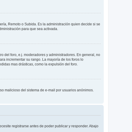
lería, Remoto o Subida. Es la administración quien decide si se
ministración para que sea activada.
o del foro, e.j. moderadores y administradores. En general, no
ara incrementar su rango. La mayoría de los foros lo
didas mas drásticas, como la expulsión del foro.
l uso malicioso del sistema de e-mail por usuarios anónimos.
cesite registrarse antes de poder publicar y responder. Abajo