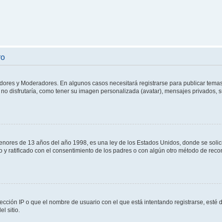
ro
adores y Moderadores. En algunos casos necesitará registrarse para publicar temas
no disfrutaría, como tener su imagen personalizada (avatar), mensajes privados, s
res de 13 años del año 1998, es una ley de los Estados Unidos, donde se solicita 
to y ratificado con el consentimiento de los padres o con algún otro método de rec
ección IP o que el nombre de usuario con el que está intentando registrarse, esté 
l sitio.