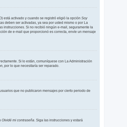
O) está activado y cuando se registró eligió la opción
Soy
tas deben ser activadas, ya sea por usted mismo o por La
 las instrucciones. Si no recibió ningún e-mail, seguramente la
rección de e-mail que proporcionó es correcta, envíe un mensaje
rrectamente. Si lo están, comuníquese con La Administración
n, por lo que necesitaría ser reparado.
usuarios que no publicaron mensajes por cierto periodo de
en
Olvidé mi contraseña
. Siga las instrucciones y estará