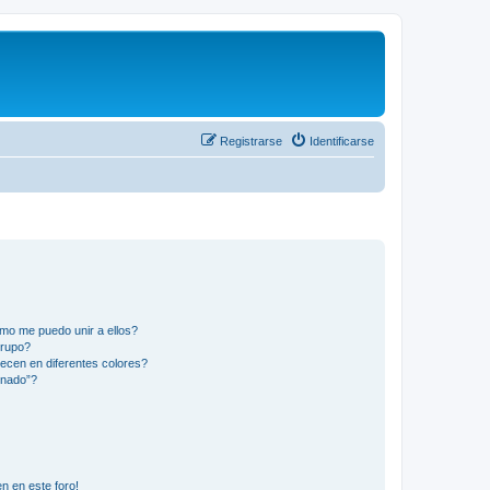
Registrarse
Identificarse
mo me puedo unir a ellos?
Grupo?
ecen en diferentes colores?
inado”?
n en este foro!