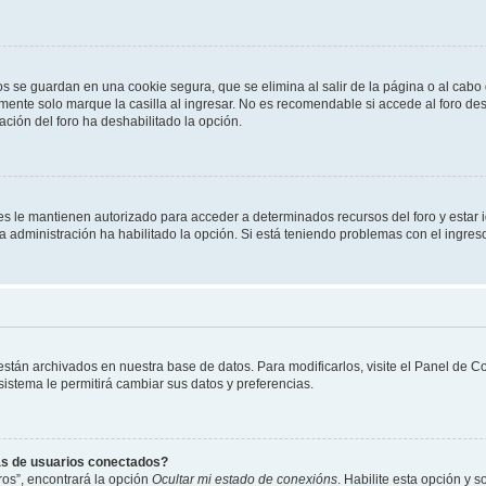
os se guardan en una cookie segura, que se elimina al salir de la página o al cab
ente solo marque la casilla al ingresar. No es recomendable si accede al foro des
tración del foro ha deshabilitado la opción.
les le mantienen autorizado para acceder a determinados recursos del foro y estar
 la administración ha habilitado la opción. Si está teniendo problemas con el ingres
 están archivados en nuestra base de datos. Para modificarlos, visite el Panel de 
 sistema le permitirá cambiar sus datos y preferencias.
as de usuarios conectados?
os”, encontrará la opción
Ocultar mi estado de conexións
. Habilite esta opción y 