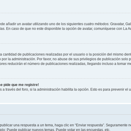
ede añadir un avatar utilizando uno de los siguientes cuatro métodos: Gravatar, Ga
s. En caso de que no este disponible la opción de avatar, comuníquese con La Ad
cantidad de publicaciones realizadas por el usuario o la posición del mismo dentr
r la administración. Por favor, no abuse de sus privilegios de publicación solo p
ores reducirán el número de publicaciones realizadas, llegando incluso a tomar me
me pide que me registre!
 a través del foro, si la administración habilita la opción. Esto es para prevenir e
publicar una respuesta a un tema, haga clic en “Enviar respuesta”. Seguramente ne
mplo: Puede publicar nuevos temas, Puede votar en las encuestas, etc.