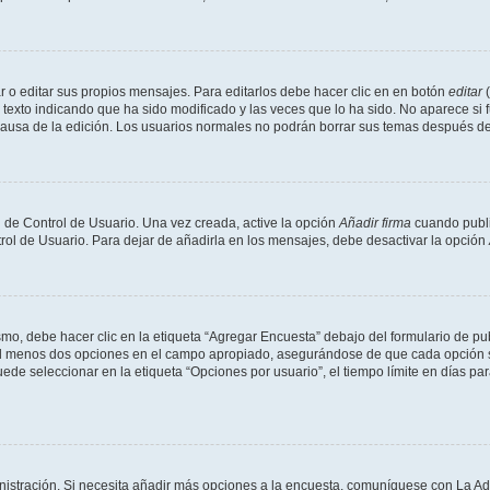
 o editar sus propios mensajes. Para editarlos debe hacer clic en en botón
editar
(
texto indicando que ha sido modificado y las veces que lo ha sido. No aparece si 
a causa de la edición. Los usuarios normales no podrán borrar sus temas después 
 de Control de Usuario. Una vez creada, active la opción
Añadir firma
cuando publi
trol de Usuario. Para dejar de añadirla en los mensajes, debe desactivar la opción
o, debe hacer clic en la etiqueta “Agregar Encuesta” debajo del formulario de publi
 al menos dos opciones en el campo apropiado, asegurándose de que cada opción se
 seleccionar en la etiqueta “Opciones por usuario”, el tiempo límite en días para 
inistración. Si necesita añadir más opciones a la encuesta, comuníquese con La Ad