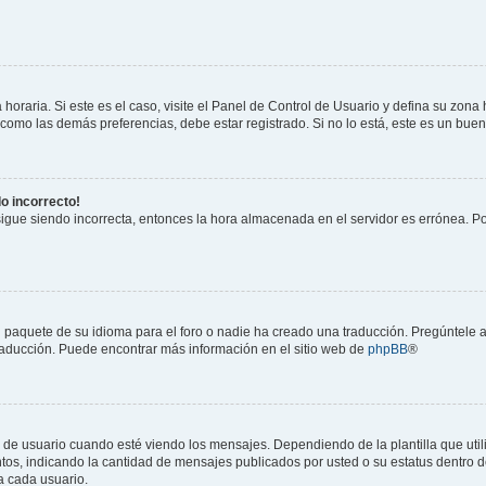
horaria. Si este es el caso, visite el Panel de Control de Usuario y defina su zona
 como las demás preferencias, debe estar registrado. Si no lo está, este es un bu
do incorrecto!
 sigue siendo incorrecta, entonces la hora almacenada en el servidor es errónea. P
 paquete de su idioma para el foro o nadie ha creado una traducción. Pregúntele a
 traducción. Puede encontrar más información en el sitio web de
phpBB
®
suario cuando esté viendo los mensajes. Dependiendo de la plantilla que utilice
ntos, indicando la cantidad de mensajes publicados por usted o su estatus dentro
a cada usuario.