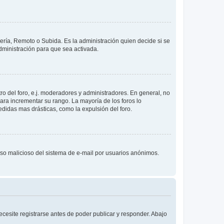
lería, Remoto o Subida. Es la administración quien decide si se
ministración para que sea activada.
o del foro, e.j. moderadores y administradores. En general, no
ara incrementar su rango. La mayoría de los foros lo
didas mas drásticas, como la expulsión del foro.
l uso malicioso del sistema de e-mail por usuarios anónimos.
cesite registrarse antes de poder publicar y responder. Abajo