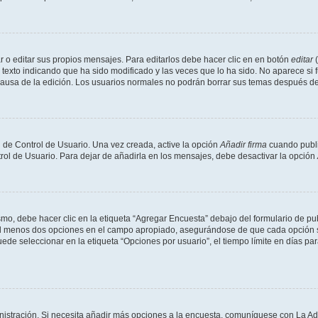
 o editar sus propios mensajes. Para editarlos debe hacer clic en en botón
editar
(
texto indicando que ha sido modificado y las veces que lo ha sido. No aparece si 
a causa de la edición. Los usuarios normales no podrán borrar sus temas después 
 de Control de Usuario. Una vez creada, active la opción
Añadir firma
cuando publi
trol de Usuario. Para dejar de añadirla en los mensajes, debe desactivar la opción
o, debe hacer clic en la etiqueta “Agregar Encuesta” debajo del formulario de publi
 al menos dos opciones en el campo apropiado, asegurándose de que cada opción se
 seleccionar en la etiqueta “Opciones por usuario”, el tiempo límite en días para 
inistración. Si necesita añadir más opciones a la encuesta, comuníquese con La Ad