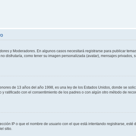
ro
adores y Moderadores. En algunos casos necesitará registrarse para publicar temas
no disfrutaría, como tener su imagen personalizada (avatar), mensajes privados, s
res de 13 años del año 1998, es una ley de los Estados Unidos, donde se solicita 
to y ratificado con el consentimiento de los padres o con algún otro método de rec
ección IP o que el nombre de usuario con el que está intentando registrarse, esté 
l sitio.