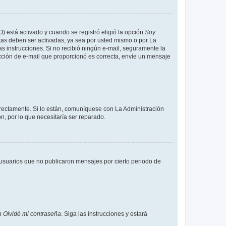
O) está activado y cuando se registró eligió la opción
Soy
tas deben ser activadas, ya sea por usted mismo o por La
 las instrucciones. Si no recibió ningún e-mail, seguramente la
rección de e-mail que proporcionó es correcta, envíe un mensaje
rrectamente. Si lo están, comuníquese con La Administración
n, por lo que necesitaría ser reparado.
usuarios que no publicaron mensajes por cierto periodo de
en
Olvidé mi contraseña
. Siga las instrucciones y estará