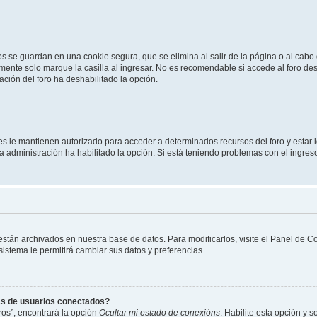
os se guardan en una cookie segura, que se elimina al salir de la página o al cab
ente solo marque la casilla al ingresar. No es recomendable si accede al foro des
tración del foro ha deshabilitado la opción.
les le mantienen autorizado para acceder a determinados recursos del foro y estar
 la administración ha habilitado la opción. Si está teniendo problemas con el ingres
 están archivados en nuestra base de datos. Para modificarlos, visite el Panel de 
 sistema le permitirá cambiar sus datos y preferencias.
as de usuarios conectados?
os”, encontrará la opción
Ocultar mi estado de conexións
. Habilite esta opción y 