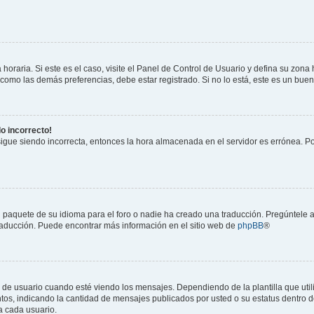
horaria. Si este es el caso, visite el Panel de Control de Usuario y defina su zona
 como las demás preferencias, debe estar registrado. Si no lo está, este es un bu
do incorrecto!
 sigue siendo incorrecta, entonces la hora almacenada en el servidor es errónea. P
 paquete de su idioma para el foro o nadie ha creado una traducción. Pregúntele a
 traducción. Puede encontrar más información en el sitio web de
phpBB
®
suario cuando esté viendo los mensajes. Dependiendo de la plantilla que utilice
ntos, indicando la cantidad de mensajes publicados por usted o su estatus dentro
a cada usuario.