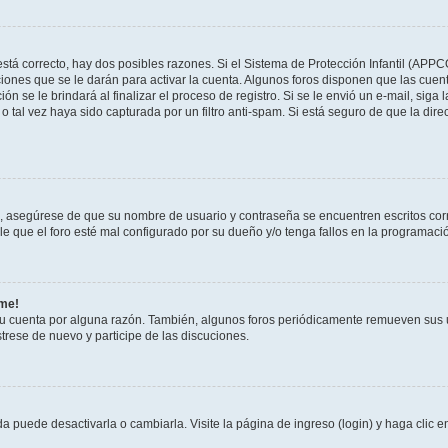
stá correcto, hay dos posibles razones. Si el Sistema de Protección Infantil (APPC
iones que se le darán para activar la cuenta. Algunos foros disponen que las cuen
ón se le brindará al finalizar el proceso de registro. Si se le envió un e-mail, siga
o tal vez haya sido capturada por un filtro anti-spam. Si está seguro de que la di
o, asegúrese de que su nombre de usuario y contraseña se encuentren escritos co
 que el foro esté mal configurado por su dueño y/o tenga fallos en la programació
rme!
su cuenta por alguna razón. También, algunos foros periódicamente remueven sus 
strese de nuevo y participe de las discuciones.
 puede desactivarla o cambiarla. Visite la página de ingreso (login) y haga clic 