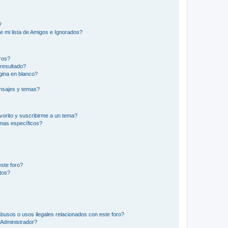
?
e mi lista de Amigos e Ignorados?
ros?
resultado?
ina en blanco?
nsajes y temas?
vorito y suscribirme a un tema?
emas específicos?
ste foro?
tos?
busos o usos ilegales relacionados con este foro?
Administrador?