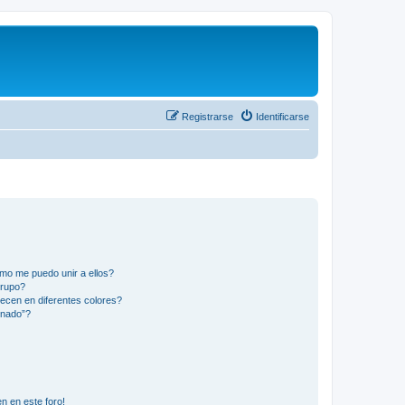
Registrarse
Identificarse
mo me puedo unir a ellos?
Grupo?
ecen en diferentes colores?
inado”?
n en este foro!