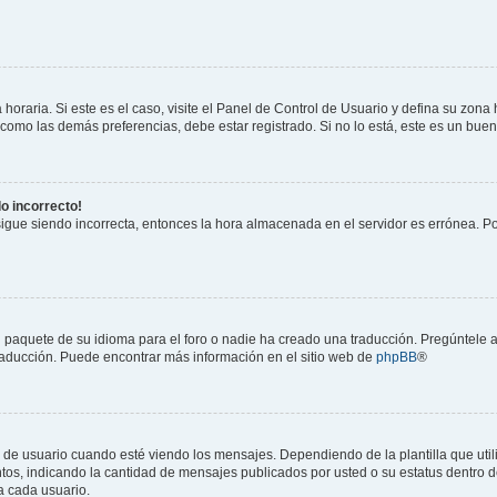
horaria. Si este es el caso, visite el Panel de Control de Usuario y defina su zona
 como las demás preferencias, debe estar registrado. Si no lo está, este es un bu
do incorrecto!
 sigue siendo incorrecta, entonces la hora almacenada en el servidor es errónea. P
 paquete de su idioma para el foro o nadie ha creado una traducción. Pregúntele a
 traducción. Puede encontrar más información en el sitio web de
phpBB
®
suario cuando esté viendo los mensajes. Dependiendo de la plantilla que utilice
ntos, indicando la cantidad de mensajes publicados por usted o su estatus dentro
a cada usuario.