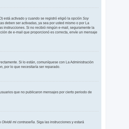
O) está activado y cuando se registró eligió la opción
Soy
tas deben ser activadas, ya sea por usted mismo o por La
 las instrucciones. Si no recibió ningún e-mail, seguramente la
rección de e-mail que proporcionó es correcta, envíe un mensaje
rrectamente. Si lo están, comuníquese con La Administración
n, por lo que necesitaría ser reparado.
usuarios que no publicaron mensajes por cierto periodo de
en
Olvidé mi contraseña
. Siga las instrucciones y estará