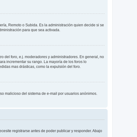
lería, Remoto o Subida. Es la administración quien decide si se
ministración para que sea activada.
o del foro, e.j. moderadores y administradores. En general, no
ara incrementar su rango. La mayoría de los foros lo
didas mas drásticas, como la expulsión del foro.
l uso malicioso del sistema de e-mail por usuarios anónimos.
cesite registrarse antes de poder publicar y responder. Abajo