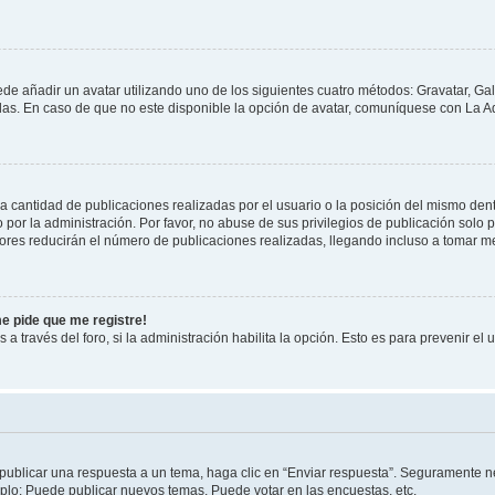
ede añadir un avatar utilizando uno de los siguientes cuatro métodos: Gravatar, Ga
s. En caso de que no este disponible la opción de avatar, comuníquese con La Ad
cantidad de publicaciones realizadas por el usuario o la posición del mismo dentr
r la administración. Por favor, no abuse de sus privilegios de publicación solo p
ores reducirán el número de publicaciones realizadas, llegando incluso a tomar me
me pide que me registre!
 a través del foro, si la administración habilita la opción. Esto es para prevenir e
publicar una respuesta a un tema, haga clic en “Enviar respuesta”. Seguramente ne
mplo: Puede publicar nuevos temas, Puede votar en las encuestas, etc.