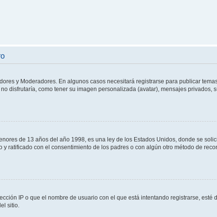
ro
adores y Moderadores. En algunos casos necesitará registrarse para publicar temas
no disfrutaría, como tener su imagen personalizada (avatar), mensajes privados, s
res de 13 años del año 1998, es una ley de los Estados Unidos, donde se solicita 
to y ratificado con el consentimiento de los padres o con algún otro método de rec
ección IP o que el nombre de usuario con el que está intentando registrarse, esté 
l sitio.