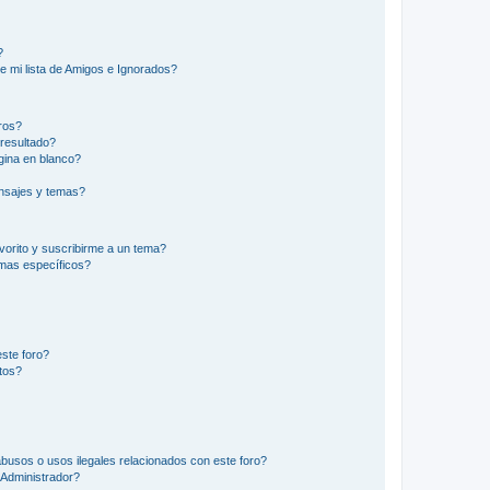
?
e mi lista de Amigos e Ignorados?
ros?
resultado?
ina en blanco?
nsajes y temas?
vorito y suscribirme a un tema?
emas específicos?
ste foro?
tos?
busos o usos ilegales relacionados con este foro?
Administrador?