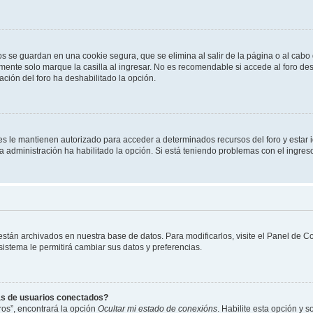
os se guardan en una cookie segura, que se elimina al salir de la página o al cab
ente solo marque la casilla al ingresar. No es recomendable si accede al foro des
tración del foro ha deshabilitado la opción.
les le mantienen autorizado para acceder a determinados recursos del foro y estar
 la administración ha habilitado la opción. Si está teniendo problemas con el ingres
 están archivados en nuestra base de datos. Para modificarlos, visite el Panel de 
 sistema le permitirá cambiar sus datos y preferencias.
as de usuarios conectados?
os”, encontrará la opción
Ocultar mi estado de conexións
. Habilite esta opción y 