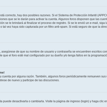
stá correcto, hay dos posibles razones. Si el Sistema de Protección Infantil (APPC
iones que se le darán para activar la cuenta. Algunos foros disponen que las cuen
ón se le brindará al finalizar el proceso de registro. Si se le envió un e-mail, siga
o tal vez haya sido capturada por un filtro anti-spam. Si está seguro de que la di
o, asegúrese de que su nombre de usuario y contraseña se encuentren escritos co
 que el foro esté mal configurado por su dueño y/o tenga fallos en la programació
rme!
su cuenta por alguna razón. También, algunos foros periódicamente remueven sus 
strese de nuevo y participe de las discuciones.
 puede desactivarla o cambiarla. Visite la página de ingreso (login) y haga clic 