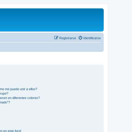
Registrarse
Identificarse
mo me puedo unir a ellos?
Grupo?
ecen en diferentes colores?
inado”?
n en este foro!