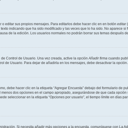
 o editar sus propios mensajes. Para editarlos debe hacer clic en en botón
editar
(
texto indicando que ha sido modificado y las veces que lo ha sido. No aparece si 
a causa de la edición. Los usuarios normales no podrán borrar sus temas después 
 de Control de Usuario. Una vez creada, active la opción
Añadir firma
cuando publi
trol de Usuario. Para dejar de añadirla en los mensajes, debe desactivar la opción
o, debe hacer clic en la etiqueta “Agregar Encuesta” debajo del formulario de publi
 al menos dos opciones en el campo apropiado, asegurándose de que cada opción se
 seleccionar en la etiqueta “Opciones por usuario”, el tiempo límite en días para 
inistración. Si necesita añadir más opciones a la encuesta, comuníquese con La Ad