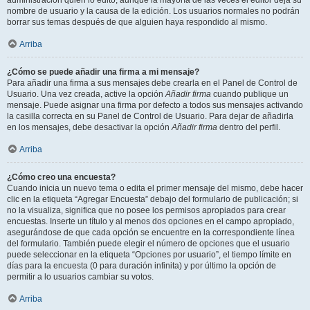
administración quién lo editó, aunque la mayoría de las veces el editor deja su
nombre de usuario y la causa de la edición. Los usuarios normales no podrán
borrar sus temas después de que alguien haya respondido al mismo.
Arriba
¿Cómo se puede añadir una firma a mi mensaje?
Para añadir una firma a sus mensajes debe crearla en el Panel de Control de
Usuario. Una vez creada, active la opción
Añadir firma
cuando publique un
mensaje. Puede asignar una firma por defecto a todos sus mensajes activando
la casilla correcta en su Panel de Control de Usuario. Para dejar de añadirla
en los mensajes, debe desactivar la opción
Añadir firma
dentro del perfil.
Arriba
¿Cómo creo una encuesta?
Cuando inicia un nuevo tema o edita el primer mensaje del mismo, debe hacer
clic en la etiqueta “Agregar Encuesta” debajo del formulario de publicación; si
no la visualiza, significa que no posee los permisos apropiados para crear
encuestas. Inserte un título y al menos dos opciones en el campo apropiado,
asegurándose de que cada opción se encuentre en la correspondiente línea
del formulario. También puede elegir el número de opciones que el usuario
puede seleccionar en la etiqueta “Opciones por usuario”, el tiempo límite en
días para la encuesta (0 para duración infinita) y por último la opción de
permitir a lo usuarios cambiar su votos.
Arriba