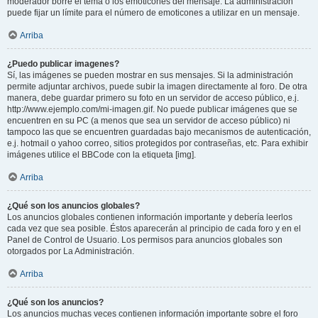
moderador borre el tema o los emoticones del mensaje. La administración
puede fijar un límite para el número de emoticones a utilizar en un mensaje.
Arriba
¿Puedo publicar imagenes?
Sí, las imágenes se pueden mostrar en sus mensajes. Si la administración
permite adjuntar archivos, puede subir la imagen directamente al foro. De otra
manera, debe guardar primero su foto en un servidor de acceso público, e.j.
http://www.ejemplo.com/mi-imagen.gif. No puede publicar imágenes que se
encuentren en su PC (a menos que sea un servidor de acceso público) ni
tampoco las que se encuentren guardadas bajo mecanismos de autenticación,
e.j. hotmail o yahoo correo, sitios protegidos por contraseñas, etc. Para exhibir
imágenes utilice el BBCode con la etiqueta [img].
Arriba
¿Qué son los anuncios globales?
Los anuncios globales contienen información importante y debería leerlos
cada vez que sea posible. Éstos aparecerán al principio de cada foro y en el
Panel de Control de Usuario. Los permisos para anuncios globales son
otorgados por La Administración.
Arriba
¿Qué son los anuncios?
Los anuncios muchas veces contienen información importante sobre el foro