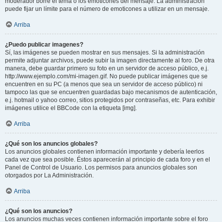
moderador borre el tema o los emoticones del mensaje. La administración
puede fijar un límite para el número de emoticones a utilizar en un mensaje.
Arriba
¿Puedo publicar imagenes?
Sí, las imágenes se pueden mostrar en sus mensajes. Si la administración
permite adjuntar archivos, puede subir la imagen directamente al foro. De otra
manera, debe guardar primero su foto en un servidor de acceso público, e.j.
http://www.ejemplo.com/mi-imagen.gif. No puede publicar imágenes que se
encuentren en su PC (a menos que sea un servidor de acceso público) ni
tampoco las que se encuentren guardadas bajo mecanismos de autenticación,
e.j. hotmail o yahoo correo, sitios protegidos por contraseñas, etc. Para exhibir
imágenes utilice el BBCode con la etiqueta [img].
Arriba
¿Qué son los anuncios globales?
Los anuncios globales contienen información importante y debería leerlos
cada vez que sea posible. Éstos aparecerán al principio de cada foro y en el
Panel de Control de Usuario. Los permisos para anuncios globales son
otorgados por La Administración.
Arriba
¿Qué son los anuncios?
Los anuncios muchas veces contienen información importante sobre el foro