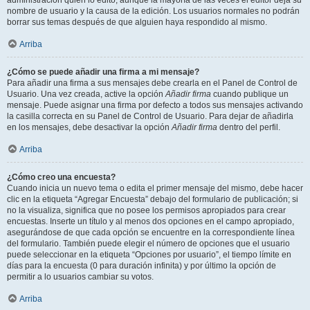
administración quién lo editó, aunque la mayoría de las veces el editor deja su
nombre de usuario y la causa de la edición. Los usuarios normales no podrán
borrar sus temas después de que alguien haya respondido al mismo.
Arriba
¿Cómo se puede añadir una firma a mi mensaje?
Para añadir una firma a sus mensajes debe crearla en el Panel de Control de
Usuario. Una vez creada, active la opción
Añadir firma
cuando publique un
mensaje. Puede asignar una firma por defecto a todos sus mensajes activando
la casilla correcta en su Panel de Control de Usuario. Para dejar de añadirla
en los mensajes, debe desactivar la opción
Añadir firma
dentro del perfil.
Arriba
¿Cómo creo una encuesta?
Cuando inicia un nuevo tema o edita el primer mensaje del mismo, debe hacer
clic en la etiqueta “Agregar Encuesta” debajo del formulario de publicación; si
no la visualiza, significa que no posee los permisos apropiados para crear
encuestas. Inserte un título y al menos dos opciones en el campo apropiado,
asegurándose de que cada opción se encuentre en la correspondiente línea
del formulario. También puede elegir el número de opciones que el usuario
puede seleccionar en la etiqueta “Opciones por usuario”, el tiempo límite en
días para la encuesta (0 para duración infinita) y por último la opción de
permitir a lo usuarios cambiar su votos.
Arriba