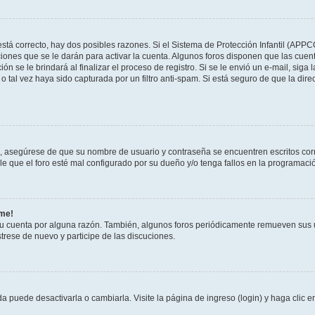
stá correcto, hay dos posibles razones. Si el Sistema de Protección Infantil (APPC
iones que se le darán para activar la cuenta. Algunos foros disponen que las cuen
ón se le brindará al finalizar el proceso de registro. Si se le envió un e-mail, siga
o tal vez haya sido capturada por un filtro anti-spam. Si está seguro de que la di
o, asegúrese de que su nombre de usuario y contraseña se encuentren escritos co
 que el foro esté mal configurado por su dueño y/o tenga fallos en la programació
rme!
su cuenta por alguna razón. También, algunos foros periódicamente remueven sus 
strese de nuevo y participe de las discuciones.
 puede desactivarla o cambiarla. Visite la página de ingreso (login) y haga clic 