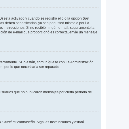
O) está activado y cuando se registró eligió la opción
Soy
tas deben ser activadas, ya sea por usted mismo o por La
 las instrucciones. Si no recibió ningún e-mail, seguramente la
rección de e-mail que proporcionó es correcta, envíe un mensaje
rrectamente. Si lo están, comuníquese con La Administración
n, por lo que necesitaría ser reparado.
usuarios que no publicaron mensajes por cierto periodo de
en
Olvidé mi contraseña
. Siga las instrucciones y estará