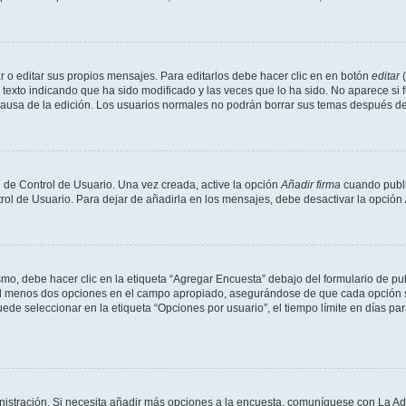
 o editar sus propios mensajes. Para editarlos debe hacer clic en en botón
editar
(
texto indicando que ha sido modificado y las veces que lo ha sido. No aparece si 
a causa de la edición. Los usuarios normales no podrán borrar sus temas después 
 de Control de Usuario. Una vez creada, active la opción
Añadir firma
cuando publi
trol de Usuario. Para dejar de añadirla en los mensajes, debe desactivar la opción
o, debe hacer clic en la etiqueta “Agregar Encuesta” debajo del formulario de publi
 al menos dos opciones en el campo apropiado, asegurándose de que cada opción se
 seleccionar en la etiqueta “Opciones por usuario”, el tiempo límite en días para 
inistración. Si necesita añadir más opciones a la encuesta, comuníquese con La Ad