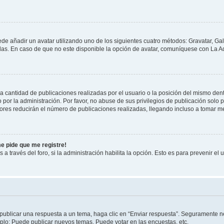
ede añadir un avatar utilizando uno de los siguientes cuatro métodos: Gravatar, Ga
s. En caso de que no este disponible la opción de avatar, comuníquese con La Ad
cantidad de publicaciones realizadas por el usuario o la posición del mismo dentr
r la administración. Por favor, no abuse de sus privilegios de publicación solo p
ores reducirán el número de publicaciones realizadas, llegando incluso a tomar me
me pide que me registre!
 a través del foro, si la administración habilita la opción. Esto es para prevenir e
publicar una respuesta a un tema, haga clic en “Enviar respuesta”. Seguramente ne
mplo: Puede publicar nuevos temas, Puede votar en las encuestas, etc.