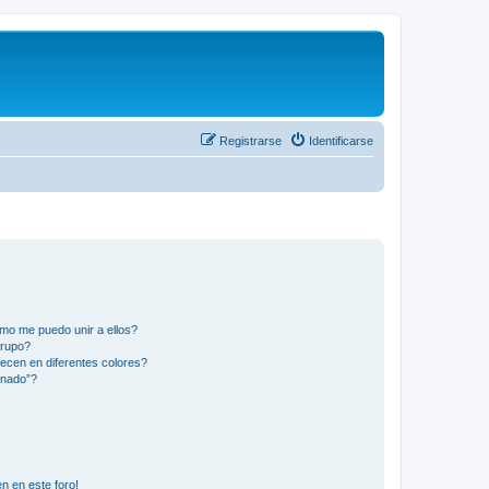
Registrarse
Identificarse
mo me puedo unir a ellos?
Grupo?
ecen en diferentes colores?
inado”?
n en este foro!