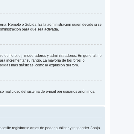
lería, Remoto o Subida. Es la administración quien decide si se
ministración para que sea activada.
o del foro, e.j. moderadores y administradores. En general, no
ara incrementar su rango. La mayoría de los foros lo
didas mas drásticas, como la expulsión del foro.
l uso malicioso del sistema de e-mail por usuarios anónimos.
cesite registrarse antes de poder publicar y responder. Abajo