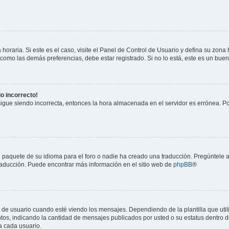
horaria. Si este es el caso, visite el Panel de Control de Usuario y defina su zona
 como las demás preferencias, debe estar registrado. Si no lo está, este es un bu
do incorrecto!
 sigue siendo incorrecta, entonces la hora almacenada en el servidor es errónea. P
 paquete de su idioma para el foro o nadie ha creado una traducción. Pregúntele a
 traducción. Puede encontrar más información en el sitio web de
phpBB
®
suario cuando esté viendo los mensajes. Dependiendo de la plantilla que utilice
ntos, indicando la cantidad de mensajes publicados por usted o su estatus dentro
a cada usuario.