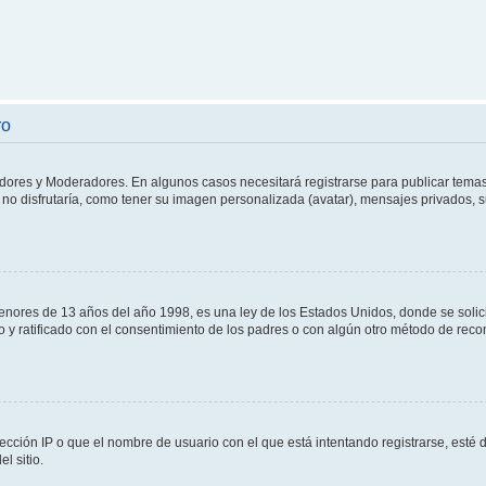
ro
adores y Moderadores. En algunos casos necesitará registrarse para publicar temas
no disfrutaría, como tener su imagen personalizada (avatar), mensajes privados, s
res de 13 años del año 1998, es una ley de los Estados Unidos, donde se solicita 
to y ratificado con el consentimiento de los padres o con algún otro método de rec
ección IP o que el nombre de usuario con el que está intentando registrarse, esté 
l sitio.