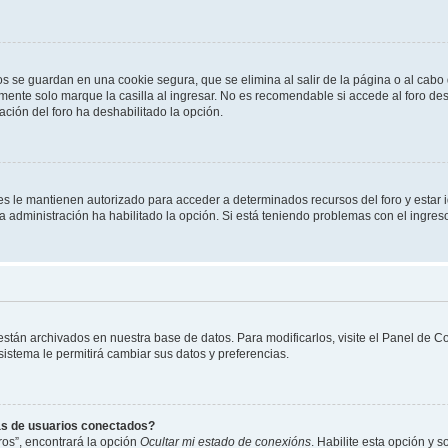
os se guardan en una cookie segura, que se elimina al salir de la página o al cab
ente solo marque la casilla al ingresar. No es recomendable si accede al foro des
tración del foro ha deshabilitado la opción.
les le mantienen autorizado para acceder a determinados recursos del foro y estar
 la administración ha habilitado la opción. Si está teniendo problemas con el ingres
 están archivados en nuestra base de datos. Para modificarlos, visite el Panel de 
 sistema le permitirá cambiar sus datos y preferencias.
as de usuarios conectados?
os”, encontrará la opción
Ocultar mi estado de conexións
. Habilite esta opción y 