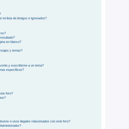
?
e mi lista de Amigos e Ignorados?
ros?
resultado?
ina en blanco?
nsajes y temas?
vorito y suscribirme a un tema?
emas específicos?
ste foro?
tos?
busos o usos ilegales relacionados con este foro?
Administrador?