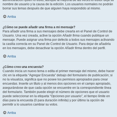
administración quién lo editó, aunque la mayoría de las veces el editor deja su
nombre de usuario y la causa de la edición. Los usuarios normales no podrán
borrar sus temas después de que alguien haya respondido al mismo.
Arriba
¿Cómo se puede añadir una firma a mi mensaje?
Para añadir una firma a sus mensajes debe crearla en el Panel de Control de
Usuario. Una vez creada, active la opción
Añadir firma
cuando publique un
mensaje. Puede asignar una firma por defecto a todos sus mensajes activando
la casilla correcta en su Panel de Control de Usuario. Para dejar de añadirla
en los mensajes, debe desactivar la opción
Añadir firma
dentro del perfil.
Arriba
¿Cómo creo una encuesta?
Cuando inicia un nuevo tema o edita el primer mensaje del mismo, debe hacer
clic en la etiqueta “Agregar Encuesta” debajo del formulario de publicación; si
no la visualiza, significa que no posee los permisos apropiados para crear
encuestas. Inserte un título y al menos dos opciones en el campo apropiado,
asegurándose de que cada opción se encuentre en la correspondiente línea
del formulario. También puede elegir el número de opciones que el usuario
puede seleccionar en la etiqueta “Opciones por usuario”, el tiempo límite en
días para la encuesta (0 para duración infinita) y por último la opción de
permitir a lo usuarios cambiar su votos.
Arriba