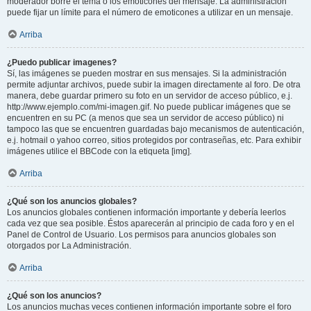
moderador borre el tema o los emoticones del mensaje. La administración
puede fijar un límite para el número de emoticones a utilizar en un mensaje.
Arriba
¿Puedo publicar imagenes?
Sí, las imágenes se pueden mostrar en sus mensajes. Si la administración
permite adjuntar archivos, puede subir la imagen directamente al foro. De otra
manera, debe guardar primero su foto en un servidor de acceso público, e.j.
http://www.ejemplo.com/mi-imagen.gif. No puede publicar imágenes que se
encuentren en su PC (a menos que sea un servidor de acceso público) ni
tampoco las que se encuentren guardadas bajo mecanismos de autenticación,
e.j. hotmail o yahoo correo, sitios protegidos por contraseñas, etc. Para exhibir
imágenes utilice el BBCode con la etiqueta [img].
Arriba
¿Qué son los anuncios globales?
Los anuncios globales contienen información importante y debería leerlos
cada vez que sea posible. Éstos aparecerán al principio de cada foro y en el
Panel de Control de Usuario. Los permisos para anuncios globales son
otorgados por La Administración.
Arriba
¿Qué son los anuncios?
Los anuncios muchas veces contienen información importante sobre el foro