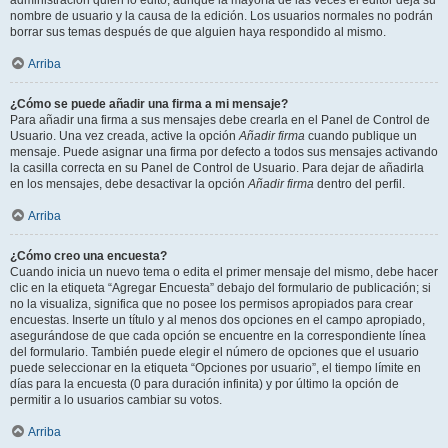
administración quién lo editó, aunque la mayoría de las veces el editor deja su
nombre de usuario y la causa de la edición. Los usuarios normales no podrán
borrar sus temas después de que alguien haya respondido al mismo.
Arriba
¿Cómo se puede añadir una firma a mi mensaje?
Para añadir una firma a sus mensajes debe crearla en el Panel de Control de
Usuario. Una vez creada, active la opción
Añadir firma
cuando publique un
mensaje. Puede asignar una firma por defecto a todos sus mensajes activando
la casilla correcta en su Panel de Control de Usuario. Para dejar de añadirla
en los mensajes, debe desactivar la opción
Añadir firma
dentro del perfil.
Arriba
¿Cómo creo una encuesta?
Cuando inicia un nuevo tema o edita el primer mensaje del mismo, debe hacer
clic en la etiqueta “Agregar Encuesta” debajo del formulario de publicación; si
no la visualiza, significa que no posee los permisos apropiados para crear
encuestas. Inserte un título y al menos dos opciones en el campo apropiado,
asegurándose de que cada opción se encuentre en la correspondiente línea
del formulario. También puede elegir el número de opciones que el usuario
puede seleccionar en la etiqueta “Opciones por usuario”, el tiempo límite en
días para la encuesta (0 para duración infinita) y por último la opción de
permitir a lo usuarios cambiar su votos.
Arriba