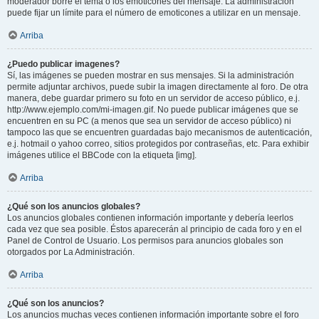
moderador borre el tema o los emoticones del mensaje. La administración
puede fijar un límite para el número de emoticones a utilizar en un mensaje.
Arriba
¿Puedo publicar imagenes?
Sí, las imágenes se pueden mostrar en sus mensajes. Si la administración
permite adjuntar archivos, puede subir la imagen directamente al foro. De otra
manera, debe guardar primero su foto en un servidor de acceso público, e.j.
http://www.ejemplo.com/mi-imagen.gif. No puede publicar imágenes que se
encuentren en su PC (a menos que sea un servidor de acceso público) ni
tampoco las que se encuentren guardadas bajo mecanismos de autenticación,
e.j. hotmail o yahoo correo, sitios protegidos por contraseñas, etc. Para exhibir
imágenes utilice el BBCode con la etiqueta [img].
Arriba
¿Qué son los anuncios globales?
Los anuncios globales contienen información importante y debería leerlos
cada vez que sea posible. Éstos aparecerán al principio de cada foro y en el
Panel de Control de Usuario. Los permisos para anuncios globales son
otorgados por La Administración.
Arriba
¿Qué son los anuncios?
Los anuncios muchas veces contienen información importante sobre el foro