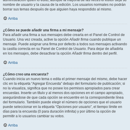
administración quién lo editó, aunque la mayoría de las veces el editor deja su
nombre de usuario y la causa de la edición. Los usuarios normales no podrán
borrar sus temas después de que alguien haya respondido al mismo.
Arriba
¿Cómo se puede añadir una firma a mi mensaje?
Para añadir una firma a sus mensajes debe crearla en el Panel de Control de
Usuario. Una vez creada, active la opción
Añadir firma
cuando publique un
mensaje. Puede asignar una firma por defecto a todos sus mensajes activando
la casilla correcta en su Panel de Control de Usuario. Para dejar de añadirla
en los mensajes, debe desactivar la opción
Añadir firma
dentro del perfil.
Arriba
¿Cómo creo una encuesta?
Cuando inicia un nuevo tema o edita el primer mensaje del mismo, debe hacer
clic en la etiqueta “Agregar Encuesta” debajo del formulario de publicación; si
no la visualiza, significa que no posee los permisos apropiados para crear
encuestas. Inserte un título y al menos dos opciones en el campo apropiado,
asegurándose de que cada opción se encuentre en la correspondiente línea
del formulario. También puede elegir el número de opciones que el usuario
puede seleccionar en la etiqueta “Opciones por usuario”, el tiempo límite en
días para la encuesta (0 para duración infinita) y por último la opción de
permitir a lo usuarios cambiar su votos.
Arriba