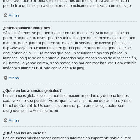
moderador borre el tema o los emoticones del mensaje. La administración
puede fijar un límite para el número de emoticones a utilizar en un mensaje.
Arriba
¿Puedo publicar imagenes?
Sí, las imágenes se pueden mostrar en sus mensajes. Si la administración
permite adjuntar archivos, puede subir la imagen directamente al foro. De otra
manera, debe guardar primero su foto en un servidor de acceso público, e.j.
http://www.ejemplo.com/mi-imagen.gif. No puede publicar imágenes que se
encuentren en su PC (a menos que sea un servidor de acceso público) ni
tampoco las que se encuentren guardadas bajo mecanismos de autenticación,
e.j. hotmail o yahoo correo, sitios protegidos por contraseñas, etc. Para exhibir
imágenes utilice el BBCode con la etiqueta [img].
Arriba
¿Qué son los anuncios globales?
Los anuncios globales contienen información importante y debería leerlos
cada vez que sea posible. Éstos aparecerán al principio de cada foro y en el
Panel de Control de Usuario. Los permisos para anuncios globales son
otorgados por La Administración.
Arriba
¿Qué son los anuncios?
Los anuncios muchas veces contienen información importante sobre el foro