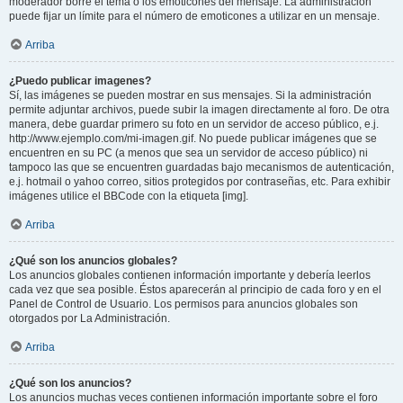
moderador borre el tema o los emoticones del mensaje. La administración
puede fijar un límite para el número de emoticones a utilizar en un mensaje.
Arriba
¿Puedo publicar imagenes?
Sí, las imágenes se pueden mostrar en sus mensajes. Si la administración
permite adjuntar archivos, puede subir la imagen directamente al foro. De otra
manera, debe guardar primero su foto en un servidor de acceso público, e.j.
http://www.ejemplo.com/mi-imagen.gif. No puede publicar imágenes que se
encuentren en su PC (a menos que sea un servidor de acceso público) ni
tampoco las que se encuentren guardadas bajo mecanismos de autenticación,
e.j. hotmail o yahoo correo, sitios protegidos por contraseñas, etc. Para exhibir
imágenes utilice el BBCode con la etiqueta [img].
Arriba
¿Qué son los anuncios globales?
Los anuncios globales contienen información importante y debería leerlos
cada vez que sea posible. Éstos aparecerán al principio de cada foro y en el
Panel de Control de Usuario. Los permisos para anuncios globales son
otorgados por La Administración.
Arriba
¿Qué son los anuncios?
Los anuncios muchas veces contienen información importante sobre el foro