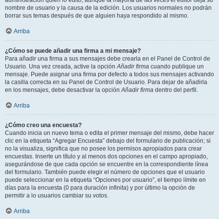
administración quién lo editó, aunque la mayoría de las veces el editor deja su
nombre de usuario y la causa de la edición. Los usuarios normales no podrán
borrar sus temas después de que alguien haya respondido al mismo.
Arriba
¿Cómo se puede añadir una firma a mi mensaje?
Para añadir una firma a sus mensajes debe crearla en el Panel de Control de
Usuario. Una vez creada, active la opción
Añadir firma
cuando publique un
mensaje. Puede asignar una firma por defecto a todos sus mensajes activando
la casilla correcta en su Panel de Control de Usuario. Para dejar de añadirla
en los mensajes, debe desactivar la opción
Añadir firma
dentro del perfil.
Arriba
¿Cómo creo una encuesta?
Cuando inicia un nuevo tema o edita el primer mensaje del mismo, debe hacer
clic en la etiqueta “Agregar Encuesta” debajo del formulario de publicación; si
no la visualiza, significa que no posee los permisos apropiados para crear
encuestas. Inserte un título y al menos dos opciones en el campo apropiado,
asegurándose de que cada opción se encuentre en la correspondiente línea
del formulario. También puede elegir el número de opciones que el usuario
puede seleccionar en la etiqueta “Opciones por usuario”, el tiempo límite en
días para la encuesta (0 para duración infinita) y por último la opción de
permitir a lo usuarios cambiar su votos.
Arriba