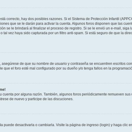
stá correcto, hay dos posibles razones. Si el Sistema de Protección Infantil (APPC
iones que se le darán para activar la cuenta. Algunos foros disponen que las cuen
ón se le brindará al finalizar el proceso de registro. Si se le envió un e-mail, siga
o tal vez haya sido capturada por un filtro anti-spam. Si está seguro de que la di
o, asegúrese de que su nombre de usuario y contraseña se encuentren escritos co
 que el foro esté mal configurado por su dueño y/o tenga fallos en la programació
rme!
su cuenta por alguna razón. También, algunos foros periódicamente remueven sus 
strese de nuevo y participe de las discuciones.
 puede desactivarla o cambiarla. Visite la página de ingreso (login) y haga clic 