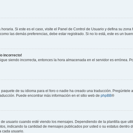
horaria. Si este es el caso, visite el Panel de Control de Usuario y defina su zona
 como las demás preferencias, debe estar registrado. Si no lo está, este es un bu
do incorrecto!
 sigue siendo incorrecta, entonces la hora almacenada en el servidor es errónea. P
 paquete de su idioma para el foro o nadie ha creado una traducción. Pregúntele a
 traducción. Puede encontrar más información en el sitio web de
phpBB
®
suario cuando esté viendo los mensajes. Dependiendo de la plantilla que utilice
ntos, indicando la cantidad de mensajes publicados por usted o su estatus dentro
a cada usuario.