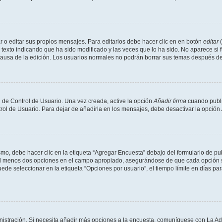
 o editar sus propios mensajes. Para editarlos debe hacer clic en en botón
editar
(
texto indicando que ha sido modificado y las veces que lo ha sido. No aparece si 
a causa de la edición. Los usuarios normales no podrán borrar sus temas después 
 de Control de Usuario. Una vez creada, active la opción
Añadir firma
cuando publi
trol de Usuario. Para dejar de añadirla en los mensajes, debe desactivar la opción
o, debe hacer clic en la etiqueta “Agregar Encuesta” debajo del formulario de publi
 al menos dos opciones en el campo apropiado, asegurándose de que cada opción se
 seleccionar en la etiqueta “Opciones por usuario”, el tiempo límite en días para 
inistración. Si necesita añadir más opciones a la encuesta, comuníquese con La Ad