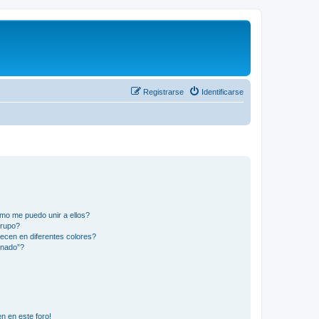
Registrarse
Identificarse
mo me puedo unir a ellos?
Grupo?
ecen en diferentes colores?
inado”?
n en este foro!