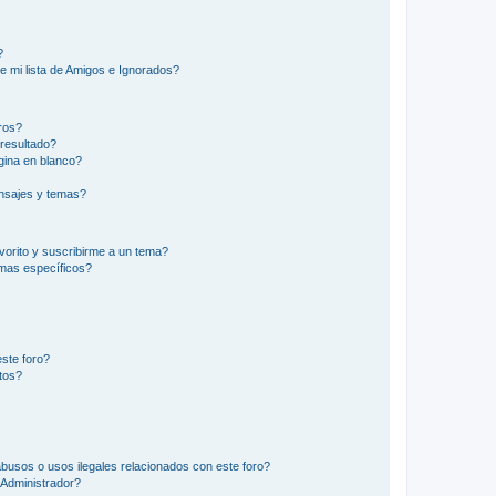
?
e mi lista de Amigos e Ignorados?
ros?
resultado?
ina en blanco?
nsajes y temas?
vorito y suscribirme a un tema?
emas específicos?
ste foro?
tos?
busos o usos ilegales relacionados con este foro?
Administrador?