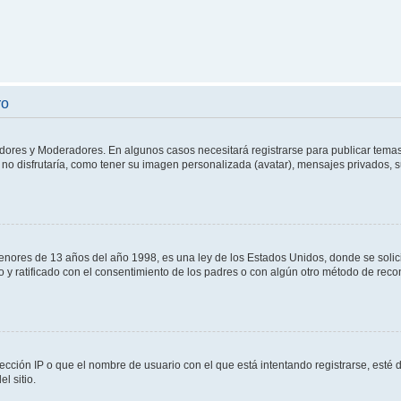
ro
adores y Moderadores. En algunos casos necesitará registrarse para publicar temas
no disfrutaría, como tener su imagen personalizada (avatar), mensajes privados, s
res de 13 años del año 1998, es una ley de los Estados Unidos, donde se solicita 
to y ratificado con el consentimiento de los padres o con algún otro método de rec
ección IP o que el nombre de usuario con el que está intentando registrarse, esté 
l sitio.