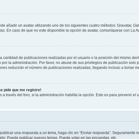
ede añadir un avatar utilizando uno de los siguientes cuatro métodos: Gravatar, Ga
s. En caso de que no este disponible la opción de avatar, comuníquese con La Ad
cantidad de publicaciones realizadas por el usuario o la posición del mismo dentr
r la administración. Por favor, no abuse de sus privilegios de publicación solo p
ores reducirán el número de publicaciones realizadas, llegando incluso a tomar me
me pide que me registre!
 a través del foro, si la administración habilita la opción. Esto es para prevenir e
publicar una respuesta a un tema, haga clic en “Enviar respuesta”. Seguramente ne
mplo: Puede publicar nuevos temas, Puede votar en las encuestas, etc.