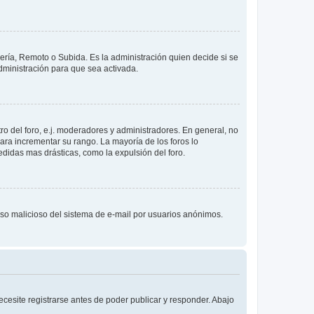
lería, Remoto o Subida. Es la administración quien decide si se
ministración para que sea activada.
o del foro, e.j. moderadores y administradores. En general, no
ara incrementar su rango. La mayoría de los foros lo
didas mas drásticas, como la expulsión del foro.
l uso malicioso del sistema de e-mail por usuarios anónimos.
cesite registrarse antes de poder publicar y responder. Abajo