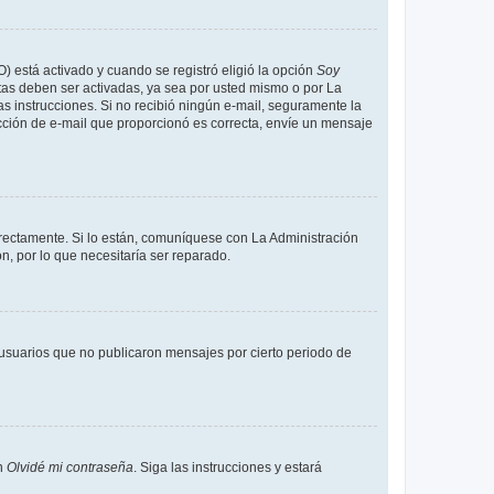
O) está activado y cuando se registró eligió la opción
Soy
tas deben ser activadas, ya sea por usted mismo o por La
 las instrucciones. Si no recibió ningún e-mail, seguramente la
rección de e-mail que proporcionó es correcta, envíe un mensaje
rrectamente. Si lo están, comuníquese con La Administración
n, por lo que necesitaría ser reparado.
usuarios que no publicaron mensajes por cierto periodo de
en
Olvidé mi contraseña
. Siga las instrucciones y estará