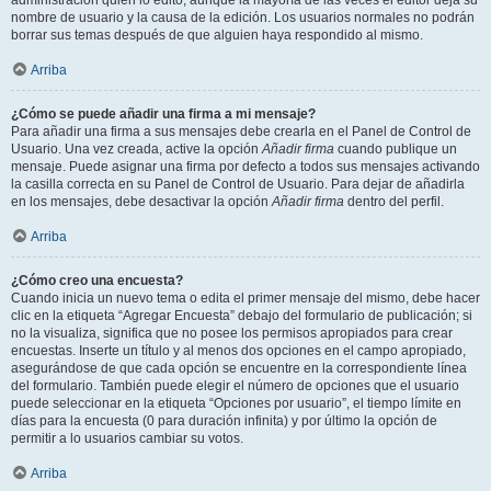
administración quién lo editó, aunque la mayoría de las veces el editor deja su
nombre de usuario y la causa de la edición. Los usuarios normales no podrán
borrar sus temas después de que alguien haya respondido al mismo.
Arriba
¿Cómo se puede añadir una firma a mi mensaje?
Para añadir una firma a sus mensajes debe crearla en el Panel de Control de
Usuario. Una vez creada, active la opción
Añadir firma
cuando publique un
mensaje. Puede asignar una firma por defecto a todos sus mensajes activando
la casilla correcta en su Panel de Control de Usuario. Para dejar de añadirla
en los mensajes, debe desactivar la opción
Añadir firma
dentro del perfil.
Arriba
¿Cómo creo una encuesta?
Cuando inicia un nuevo tema o edita el primer mensaje del mismo, debe hacer
clic en la etiqueta “Agregar Encuesta” debajo del formulario de publicación; si
no la visualiza, significa que no posee los permisos apropiados para crear
encuestas. Inserte un título y al menos dos opciones en el campo apropiado,
asegurándose de que cada opción se encuentre en la correspondiente línea
del formulario. También puede elegir el número de opciones que el usuario
puede seleccionar en la etiqueta “Opciones por usuario”, el tiempo límite en
días para la encuesta (0 para duración infinita) y por último la opción de
permitir a lo usuarios cambiar su votos.
Arriba