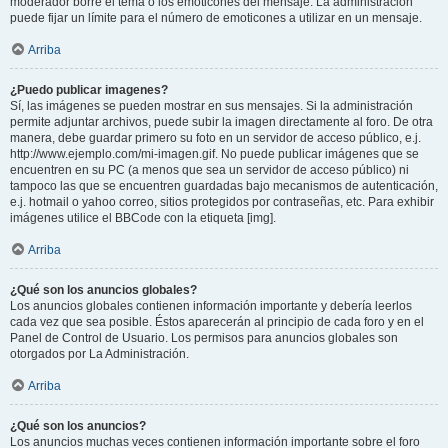
moderador borre el tema o los emoticones del mensaje. La administración
puede fijar un límite para el número de emoticones a utilizar en un mensaje.
Arriba
¿Puedo publicar imagenes?
Sí, las imágenes se pueden mostrar en sus mensajes. Si la administración
permite adjuntar archivos, puede subir la imagen directamente al foro. De otra
manera, debe guardar primero su foto en un servidor de acceso público, e.j.
http://www.ejemplo.com/mi-imagen.gif. No puede publicar imágenes que se
encuentren en su PC (a menos que sea un servidor de acceso público) ni
tampoco las que se encuentren guardadas bajo mecanismos de autenticación,
e.j. hotmail o yahoo correo, sitios protegidos por contraseñas, etc. Para exhibir
imágenes utilice el BBCode con la etiqueta [img].
Arriba
¿Qué son los anuncios globales?
Los anuncios globales contienen información importante y debería leerlos
cada vez que sea posible. Éstos aparecerán al principio de cada foro y en el
Panel de Control de Usuario. Los permisos para anuncios globales son
otorgados por La Administración.
Arriba
¿Qué son los anuncios?
Los anuncios muchas veces contienen información importante sobre el foro