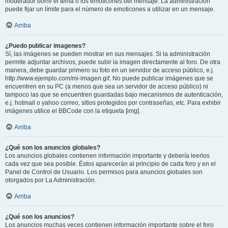
moderador borre el tema o los emoticones del mensaje. La administración
puede fijar un límite para el número de emoticones a utilizar en un mensaje.
Arriba
¿Puedo publicar imagenes?
Sí, las imágenes se pueden mostrar en sus mensajes. Si la administración
permite adjuntar archivos, puede subir la imagen directamente al foro. De otra
manera, debe guardar primero su foto en un servidor de acceso público, e.j.
http://www.ejemplo.com/mi-imagen.gif. No puede publicar imágenes que se
encuentren en su PC (a menos que sea un servidor de acceso público) ni
tampoco las que se encuentren guardadas bajo mecanismos de autenticación,
e.j. hotmail o yahoo correo, sitios protegidos por contraseñas, etc. Para exhibir
imágenes utilice el BBCode con la etiqueta [img].
Arriba
¿Qué son los anuncios globales?
Los anuncios globales contienen información importante y debería leerlos
cada vez que sea posible. Éstos aparecerán al principio de cada foro y en el
Panel de Control de Usuario. Los permisos para anuncios globales son
otorgados por La Administración.
Arriba
¿Qué son los anuncios?
Los anuncios muchas veces contienen información importante sobre el foro