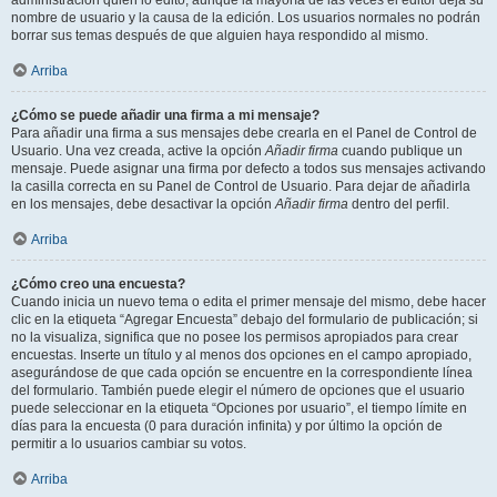
administración quién lo editó, aunque la mayoría de las veces el editor deja su
nombre de usuario y la causa de la edición. Los usuarios normales no podrán
borrar sus temas después de que alguien haya respondido al mismo.
Arriba
¿Cómo se puede añadir una firma a mi mensaje?
Para añadir una firma a sus mensajes debe crearla en el Panel de Control de
Usuario. Una vez creada, active la opción
Añadir firma
cuando publique un
mensaje. Puede asignar una firma por defecto a todos sus mensajes activando
la casilla correcta en su Panel de Control de Usuario. Para dejar de añadirla
en los mensajes, debe desactivar la opción
Añadir firma
dentro del perfil.
Arriba
¿Cómo creo una encuesta?
Cuando inicia un nuevo tema o edita el primer mensaje del mismo, debe hacer
clic en la etiqueta “Agregar Encuesta” debajo del formulario de publicación; si
no la visualiza, significa que no posee los permisos apropiados para crear
encuestas. Inserte un título y al menos dos opciones en el campo apropiado,
asegurándose de que cada opción se encuentre en la correspondiente línea
del formulario. También puede elegir el número de opciones que el usuario
puede seleccionar en la etiqueta “Opciones por usuario”, el tiempo límite en
días para la encuesta (0 para duración infinita) y por último la opción de
permitir a lo usuarios cambiar su votos.
Arriba