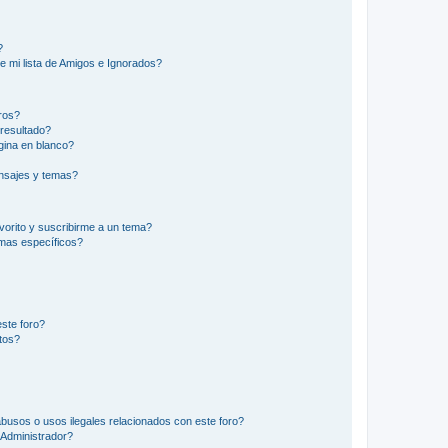
?
e mi lista de Amigos e Ignorados?
ros?
resultado?
ina en blanco?
nsajes y temas?
vorito y suscribirme a un tema?
emas específicos?
ste foro?
tos?
busos o usos ilegales relacionados con este foro?
Administrador?