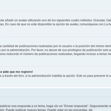
ede añadir un avatar utilizando uno de los siguientes cuatro métodos: Gravatar, Ga
s. En caso de que no este disponible la opción de avatar, comuníquese con La Ad
cantidad de publicaciones realizadas por el usuario o la posición del mismo dentr
r la administración. Por favor, no abuse de sus privilegios de publicación solo p
ores reducirán el número de publicaciones realizadas, llegando incluso a tomar me
me pide que me registre!
 a través del foro, si la administración habilita la opción. Esto es para prevenir e
publicar una respuesta a un tema, haga clic en “Enviar respuesta”. Seguramente ne
mplo: Puede publicar nuevos temas, Puede votar en las encuestas, etc.