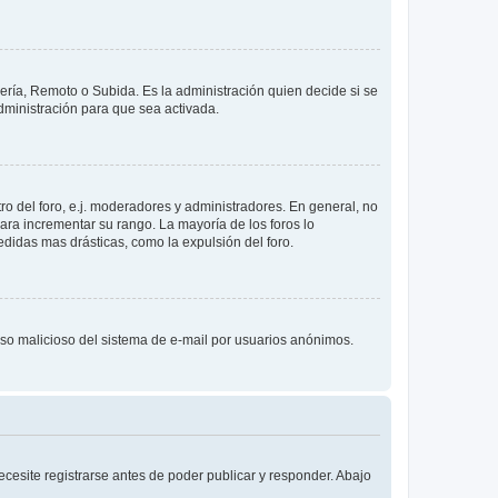
lería, Remoto o Subida. Es la administración quien decide si se
ministración para que sea activada.
o del foro, e.j. moderadores y administradores. En general, no
ara incrementar su rango. La mayoría de los foros lo
didas mas drásticas, como la expulsión del foro.
l uso malicioso del sistema de e-mail por usuarios anónimos.
cesite registrarse antes de poder publicar y responder. Abajo