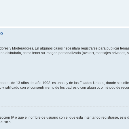
ro
adores y Moderadores. En algunos casos necesitará registrarse para publicar temas
no disfrutaría, como tener su imagen personalizada (avatar), mensajes privados, s
res de 13 años del año 1998, es una ley de los Estados Unidos, donde se solicita 
to y ratificado con el consentimiento de los padres o con algún otro método de rec
ección IP o que el nombre de usuario con el que está intentando registrarse, esté 
l sitio.