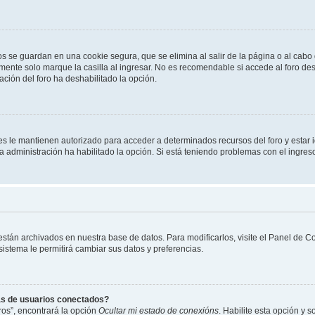
os se guardan en una cookie segura, que se elimina al salir de la página o al cab
ente solo marque la casilla al ingresar. No es recomendable si accede al foro des
tración del foro ha deshabilitado la opción.
les le mantienen autorizado para acceder a determinados recursos del foro y estar
 la administración ha habilitado la opción. Si está teniendo problemas con el ingres
 están archivados en nuestra base de datos. Para modificarlos, visite el Panel de 
 sistema le permitirá cambiar sus datos y preferencias.
as de usuarios conectados?
os”, encontrará la opción
Ocultar mi estado de conexións
. Habilite esta opción y 