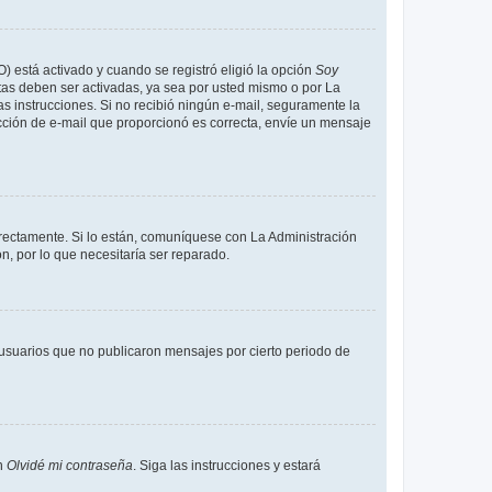
O) está activado y cuando se registró eligió la opción
Soy
tas deben ser activadas, ya sea por usted mismo o por La
 las instrucciones. Si no recibió ningún e-mail, seguramente la
rección de e-mail que proporcionó es correcta, envíe un mensaje
rrectamente. Si lo están, comuníquese con La Administración
n, por lo que necesitaría ser reparado.
usuarios que no publicaron mensajes por cierto periodo de
en
Olvidé mi contraseña
. Siga las instrucciones y estará