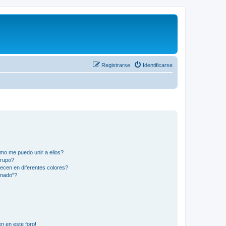
Registrarse
Identificarse
mo me puedo unir a ellos?
Grupo?
ecen en diferentes colores?
inado”?
n en este foro!