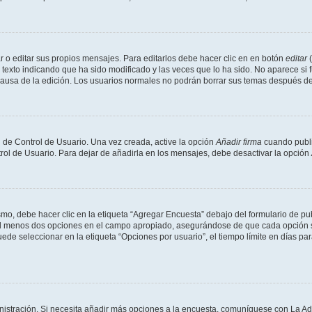
 o editar sus propios mensajes. Para editarlos debe hacer clic en en botón
editar
(
texto indicando que ha sido modificado y las veces que lo ha sido. No aparece si 
a causa de la edición. Los usuarios normales no podrán borrar sus temas después 
 de Control de Usuario. Una vez creada, active la opción
Añadir firma
cuando publi
trol de Usuario. Para dejar de añadirla en los mensajes, debe desactivar la opción
o, debe hacer clic en la etiqueta “Agregar Encuesta” debajo del formulario de publi
 al menos dos opciones en el campo apropiado, asegurándose de que cada opción se
 seleccionar en la etiqueta “Opciones por usuario”, el tiempo límite en días para 
inistración. Si necesita añadir más opciones a la encuesta, comuníquese con La Ad