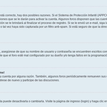
stá correcto, hay dos posibles razones. Si el Sistema de Protección Infantil (APPC
iones que se le darán para activar la cuenta. Algunos foros disponen que las cuen
ón se le brindará al finalizar el proceso de registro. Si se le envió un e-mail, siga
o tal vez haya sido capturada por un filtro anti-spam. Si está seguro de que la di
o, asegúrese de que su nombre de usuario y contraseña se encuentren escritos co
 que el foro esté mal configurado por su dueño y/o tenga fallos en la programació
rme!
su cuenta por alguna razón. También, algunos foros periódicamente remueven sus 
strese de nuevo y participe de las discuciones.
 puede desactivarla o cambiarla. Visite la página de ingreso (login) y haga clic 