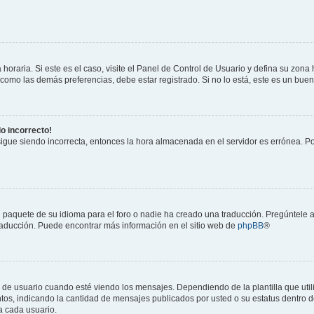
horaria. Si este es el caso, visite el Panel de Control de Usuario y defina su zona
 como las demás preferencias, debe estar registrado. Si no lo está, este es un bu
do incorrecto!
 sigue siendo incorrecta, entonces la hora almacenada en el servidor es errónea. P
 paquete de su idioma para el foro o nadie ha creado una traducción. Pregúntele a
 traducción. Puede encontrar más información en el sitio web de
phpBB
®
suario cuando esté viendo los mensajes. Dependiendo de la plantilla que utilice
ntos, indicando la cantidad de mensajes publicados por usted o su estatus dentro
a cada usuario.