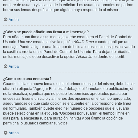
administración quién lo editó, aunque la mayoría de las veces el editor deja su
nombre de usuario y la causa de la edición. Los usuarios normales no podrán
borrar sus temas después de que alguien haya respondido al mismo.
Arriba
¿Cómo se puede añadir una firma a mi mensaje?
Para añadir una firma a sus mensajes debe crearla en el Panel de Control de
Usuario. Una vez creada, active la opción
Añadir firma
cuando publique un
mensaje. Puede asignar una firma por defecto a todos sus mensajes activando
la casilla correcta en su Panel de Control de Usuario. Para dejar de añadirla
en los mensajes, debe desactivar la opción
Añadir firma
dentro del perfil.
Arriba
¿Cómo creo una encuesta?
Cuando inicia un nuevo tema o edita el primer mensaje del mismo, debe hacer
clic en la etiqueta “Agregar Encuesta” debajo del formulario de publicación; si
no la visualiza, significa que no posee los permisos apropiados para crear
encuestas. Inserte un título y al menos dos opciones en el campo apropiado,
asegurándose de que cada opción se encuentre en la correspondiente línea
del formulario. También puede elegir el número de opciones que el usuario
puede seleccionar en la etiqueta “Opciones por usuario”, el tiempo límite en
días para la encuesta (0 para duración infinita) y por último la opción de
permitir a lo usuarios cambiar su votos.
Arriba