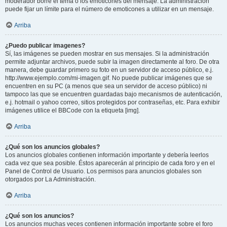
moderador borre el tema o los emoticones del mensaje. La administración
puede fijar un límite para el número de emoticones a utilizar en un mensaje.
Arriba
¿Puedo publicar imagenes?
Sí, las imágenes se pueden mostrar en sus mensajes. Si la administración
permite adjuntar archivos, puede subir la imagen directamente al foro. De otra
manera, debe guardar primero su foto en un servidor de acceso público, e.j.
http://www.ejemplo.com/mi-imagen.gif. No puede publicar imágenes que se
encuentren en su PC (a menos que sea un servidor de acceso público) ni
tampoco las que se encuentren guardadas bajo mecanismos de autenticación,
e.j. hotmail o yahoo correo, sitios protegidos por contraseñas, etc. Para exhibir
imágenes utilice el BBCode con la etiqueta [img].
Arriba
¿Qué son los anuncios globales?
Los anuncios globales contienen información importante y debería leerlos
cada vez que sea posible. Éstos aparecerán al principio de cada foro y en el
Panel de Control de Usuario. Los permisos para anuncios globales son
otorgados por La Administración.
Arriba
¿Qué son los anuncios?
Los anuncios muchas veces contienen información importante sobre el foro