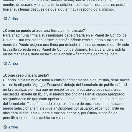
administración quién lo editó, aunque la mayoría de las veces el editor deja su
nombre de usuario y la causa de la edición. Los usuarios normales no podrán
borrar sus temas después de que alguien haya respondido al mismo.
Arriba
¿Cómo se puede añadir una firma a mi mensaje?
Para añadir una firma a sus mensajes debe crearla en el Panel de Control de
Usuario. Una vez creada, active la opción
Añadir firma
cuando publique un
mensaje. Puede asignar una firma por defecto a todos sus mensajes activando
la casilla correcta en su Panel de Control de Usuario. Para dejar de añadirla
en los mensajes, debe desactivar la opción
Añadir firma
dentro del perfil.
Arriba
¿Cómo creo una encuesta?
Cuando inicia un nuevo tema o edita el primer mensaje del mismo, debe hacer
clic en la etiqueta “Agregar Encuesta” debajo del formulario de publicación; si
no la visualiza, significa que no posee los permisos apropiados para crear
encuestas. Inserte un título y al menos dos opciones en el campo apropiado,
asegurándose de que cada opción se encuentre en la correspondiente línea
del formulario. También puede elegir el número de opciones que el usuario
puede seleccionar en la etiqueta “Opciones por usuario”, el tiempo límite en
días para la encuesta (0 para duración infinita) y por último la opción de
permitir a lo usuarios cambiar su votos.
Arriba