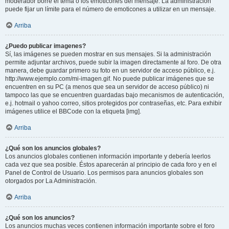
moderador borre el tema o los emoticones del mensaje. La administración
puede fijar un límite para el número de emoticones a utilizar en un mensaje.
Arriba
¿Puedo publicar imagenes?
Sí, las imágenes se pueden mostrar en sus mensajes. Si la administración
permite adjuntar archivos, puede subir la imagen directamente al foro. De otra
manera, debe guardar primero su foto en un servidor de acceso público, e.j.
http://www.ejemplo.com/mi-imagen.gif. No puede publicar imágenes que se
encuentren en su PC (a menos que sea un servidor de acceso público) ni
tampoco las que se encuentren guardadas bajo mecanismos de autenticación,
e.j. hotmail o yahoo correo, sitios protegidos por contraseñas, etc. Para exhibir
imágenes utilice el BBCode con la etiqueta [img].
Arriba
¿Qué son los anuncios globales?
Los anuncios globales contienen información importante y debería leerlos
cada vez que sea posible. Éstos aparecerán al principio de cada foro y en el
Panel de Control de Usuario. Los permisos para anuncios globales son
otorgados por La Administración.
Arriba
¿Qué son los anuncios?
Los anuncios muchas veces contienen información importante sobre el foro