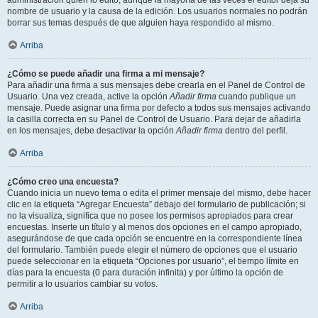
administración quién lo editó, aunque la mayoría de las veces el editor deja su
nombre de usuario y la causa de la edición. Los usuarios normales no podrán
borrar sus temas después de que alguien haya respondido al mismo.
Arriba
¿Cómo se puede añadir una firma a mi mensaje?
Para añadir una firma a sus mensajes debe crearla en el Panel de Control de
Usuario. Una vez creada, active la opción
Añadir firma
cuando publique un
mensaje. Puede asignar una firma por defecto a todos sus mensajes activando
la casilla correcta en su Panel de Control de Usuario. Para dejar de añadirla
en los mensajes, debe desactivar la opción
Añadir firma
dentro del perfil.
Arriba
¿Cómo creo una encuesta?
Cuando inicia un nuevo tema o edita el primer mensaje del mismo, debe hacer
clic en la etiqueta “Agregar Encuesta” debajo del formulario de publicación; si
no la visualiza, significa que no posee los permisos apropiados para crear
encuestas. Inserte un título y al menos dos opciones en el campo apropiado,
asegurándose de que cada opción se encuentre en la correspondiente línea
del formulario. También puede elegir el número de opciones que el usuario
puede seleccionar en la etiqueta “Opciones por usuario”, el tiempo límite en
días para la encuesta (0 para duración infinita) y por último la opción de
permitir a lo usuarios cambiar su votos.
Arriba