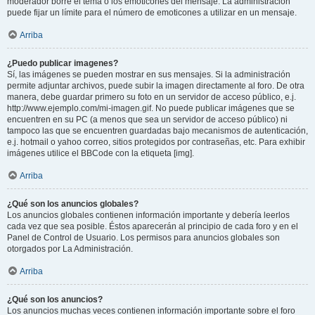
moderador borre el tema o los emoticones del mensaje. La administración
puede fijar un límite para el número de emoticones a utilizar en un mensaje.
Arriba
¿Puedo publicar imagenes?
Sí, las imágenes se pueden mostrar en sus mensajes. Si la administración
permite adjuntar archivos, puede subir la imagen directamente al foro. De otra
manera, debe guardar primero su foto en un servidor de acceso público, e.j.
http://www.ejemplo.com/mi-imagen.gif. No puede publicar imágenes que se
encuentren en su PC (a menos que sea un servidor de acceso público) ni
tampoco las que se encuentren guardadas bajo mecanismos de autenticación,
e.j. hotmail o yahoo correo, sitios protegidos por contraseñas, etc. Para exhibir
imágenes utilice el BBCode con la etiqueta [img].
Arriba
¿Qué son los anuncios globales?
Los anuncios globales contienen información importante y debería leerlos
cada vez que sea posible. Éstos aparecerán al principio de cada foro y en el
Panel de Control de Usuario. Los permisos para anuncios globales son
otorgados por La Administración.
Arriba
¿Qué son los anuncios?
Los anuncios muchas veces contienen información importante sobre el foro