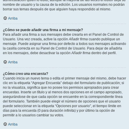
administración quién lo editó, aunque la mayoría de las veces el editor deja su
nombre de usuario y la causa de la edición. Los usuarios normales no podrán
borrar sus temas después de que alguien haya respondido al mismo.
Arriba
¿Cómo se puede añadir una firma a mi mensaje?
Para añadir una firma a sus mensajes debe crearla en el Panel de Control de
Usuario. Una vez creada, active la opción
Añadir firma
cuando publique un
mensaje. Puede asignar una firma por defecto a todos sus mensajes activando
la casilla correcta en su Panel de Control de Usuario. Para dejar de añadirla
en los mensajes, debe desactivar la opción
Añadir firma
dentro del perfil.
Arriba
¿Cómo creo una encuesta?
Cuando inicia un nuevo tema o edita el primer mensaje del mismo, debe hacer
clic en la etiqueta “Agregar Encuesta” debajo del formulario de publicación; si
no la visualiza, significa que no posee los permisos apropiados para crear
encuestas. Inserte un título y al menos dos opciones en el campo apropiado,
asegurándose de que cada opción se encuentre en la correspondiente línea
del formulario. También puede elegir el número de opciones que el usuario
puede seleccionar en la etiqueta “Opciones por usuario”, el tiempo límite en
días para la encuesta (0 para duración infinita) y por último la opción de
permitir a lo usuarios cambiar su votos.
Arriba