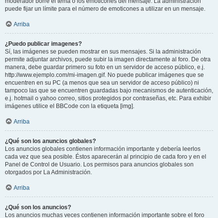
moderador borre el tema o los emoticones del mensaje. La administración
puede fijar un límite para el número de emoticones a utilizar en un mensaje.
Arriba
¿Puedo publicar imagenes?
Sí, las imágenes se pueden mostrar en sus mensajes. Si la administración
permite adjuntar archivos, puede subir la imagen directamente al foro. De otra
manera, debe guardar primero su foto en un servidor de acceso público, e.j.
http://www.ejemplo.com/mi-imagen.gif. No puede publicar imágenes que se
encuentren en su PC (a menos que sea un servidor de acceso público) ni
tampoco las que se encuentren guardadas bajo mecanismos de autenticación,
e.j. hotmail o yahoo correo, sitios protegidos por contraseñas, etc. Para exhibir
imágenes utilice el BBCode con la etiqueta [img].
Arriba
¿Qué son los anuncios globales?
Los anuncios globales contienen información importante y debería leerlos
cada vez que sea posible. Éstos aparecerán al principio de cada foro y en el
Panel de Control de Usuario. Los permisos para anuncios globales son
otorgados por La Administración.
Arriba
¿Qué son los anuncios?
Los anuncios muchas veces contienen información importante sobre el foro