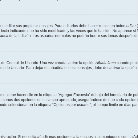
 o editar sus propios mensajes. Para editarlos debe hacer clic en en botón
editar
(
texto indicando que ha sido modificado y las veces que lo ha sido. No aparece si 
a causa de la edición. Los usuarios normales no podrán borrar sus temas después 
 de Control de Usuario. Una vez creada, active la opción
Añadir firma
cuando publi
trol de Usuario. Para dejar de añadirla en los mensajes, debe desactivar la opción
o, debe hacer clic en la etiqueta “Agregar Encuesta” debajo del formulario de publi
 al menos dos opciones en el campo apropiado, asegurándose de que cada opción se
 seleccionar en la etiqueta “Opciones por usuario”, el tiempo límite en días para 
inistración. Si necesita añadir más opciones a la encuesta, comuníquese con La Ad