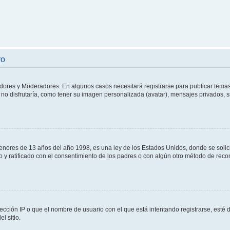
ro
adores y Moderadores. En algunos casos necesitará registrarse para publicar temas
no disfrutaría, como tener su imagen personalizada (avatar), mensajes privados, s
res de 13 años del año 1998, es una ley de los Estados Unidos, donde se solicita 
to y ratificado con el consentimiento de los padres o con algún otro método de rec
ección IP o que el nombre de usuario con el que está intentando registrarse, esté 
l sitio.