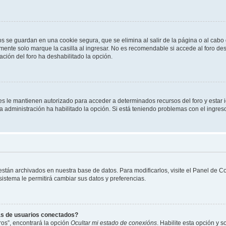
os se guardan en una cookie segura, que se elimina al salir de la página o al cab
ente solo marque la casilla al ingresar. No es recomendable si accede al foro des
tración del foro ha deshabilitado la opción.
les le mantienen autorizado para acceder a determinados recursos del foro y estar
 la administración ha habilitado la opción. Si está teniendo problemas con el ingres
 están archivados en nuestra base de datos. Para modificarlos, visite el Panel de 
 sistema le permitirá cambiar sus datos y preferencias.
as de usuarios conectados?
os”, encontrará la opción
Ocultar mi estado de conexións
. Habilite esta opción y 