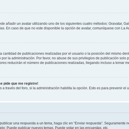
ede añadir un avatar utilizando uno de los siguientes cuatro métodos: Gravatar, Ga
s. En caso de que no este disponible la opción de avatar, comuníquese con La Ad
cantidad de publicaciones realizadas por el usuario o la posición del mismo dentr
r la administración. Por favor, no abuse de sus privilegios de publicación solo p
ores reducirán el número de publicaciones realizadas, llegando incluso a tomar me
me pide que me registre!
 a través del foro, si la administración habilita la opción. Esto es para prevenir e
publicar una respuesta a un tema, haga clic en “Enviar respuesta”. Seguramente ne
mplo: Puede publicar nuevos temas, Puede votar en las encuestas, etc.