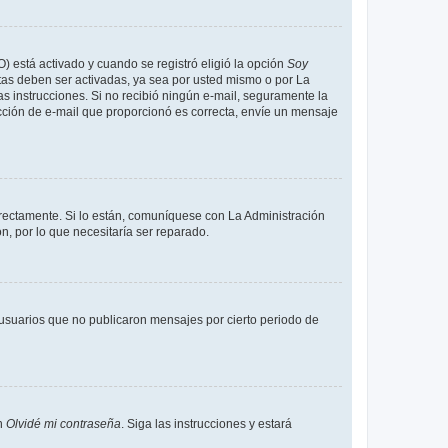
O) está activado y cuando se registró eligió la opción
Soy
tas deben ser activadas, ya sea por usted mismo o por La
 las instrucciones. Si no recibió ningún e-mail, seguramente la
rección de e-mail que proporcionó es correcta, envíe un mensaje
rrectamente. Si lo están, comuníquese con La Administración
n, por lo que necesitaría ser reparado.
usuarios que no publicaron mensajes por cierto periodo de
en
Olvidé mi contraseña
. Siga las instrucciones y estará