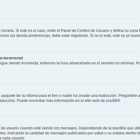
horaria. Si este es el caso, visite el Panel de Control de Usuario y defina su zona
 como las demás preferencias, debe estar registrado. Si no lo está, este es un bu
do incorrecto!
 sigue siendo incorrecta, entonces la hora almacenada en el servidor es errónea. P
 paquete de su idioma para el foro o nadie ha creado una traducción. Pregúntele a
 traducción. Puede encontrar más información en el sitio web de
phpBB
®
suario cuando esté viendo los mensajes. Dependiendo de la plantilla que utilice
ntos, indicando la cantidad de mensajes publicados por usted o su estatus dentro
a cada usuario.