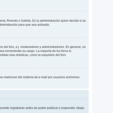
lería, Remoto o Subida. Es la administración quien decide si se
ministración para que sea activada.
o del foro, e.j. moderadores y administradores. En general, no
ara incrementar su rango. La mayoría de los foros lo
didas mas drásticas, como la expulsión del foro.
l uso malicioso del sistema de e-mail por usuarios anónimos.
cesite registrarse antes de poder publicar y responder. Abajo