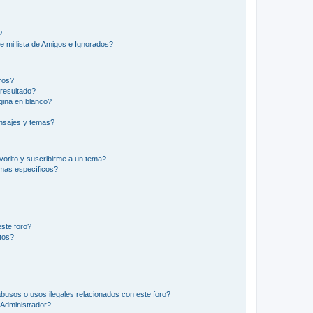
?
e mi lista de Amigos e Ignorados?
ros?
resultado?
ina en blanco?
nsajes y temas?
vorito y suscribirme a un tema?
emas específicos?
ste foro?
tos?
busos o usos ilegales relacionados con este foro?
Administrador?