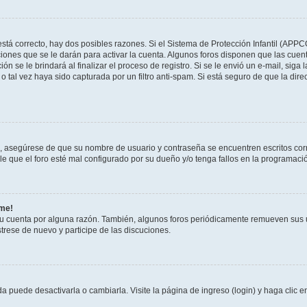
stá correcto, hay dos posibles razones. Si el Sistema de Protección Infantil (APPC
iones que se le darán para activar la cuenta. Algunos foros disponen que las cuen
ón se le brindará al finalizar el proceso de registro. Si se le envió un e-mail, siga
o tal vez haya sido capturada por un filtro anti-spam. Si está seguro de que la di
o, asegúrese de que su nombre de usuario y contraseña se encuentren escritos co
 que el foro esté mal configurado por su dueño y/o tenga fallos en la programació
rme!
su cuenta por alguna razón. También, algunos foros periódicamente remueven sus 
strese de nuevo y participe de las discuciones.
 puede desactivarla o cambiarla. Visite la página de ingreso (login) y haga clic 