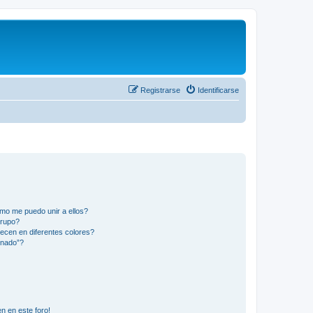
Registrarse
Identificarse
mo me puedo unir a ellos?
Grupo?
ecen en diferentes colores?
inado”?
n en este foro!