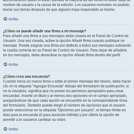
administración quién lo editó, aunque la mayoría de las veces el editor deja su
nombre de usuario y la causa de la edición. Los usuarios normales no podrán
borrar sus temas después de que alguien haya respondido al mismo.
Arriba
¿Cómo se puede añadir una firma a mi mensaje?
Para añadir una firma a sus mensajes debe crearla en el Panel de Control de
Usuario. Una vez creada, active la opción
Añadir firma
cuando publique un
mensaje. Puede asignar una firma por defecto a todos sus mensajes activando
la casilla correcta en su Panel de Control de Usuario. Para dejar de añadirla
en los mensajes, debe desactivar la opción
Añadir firma
dentro del perfil.
Arriba
¿Cómo creo una encuesta?
Cuando inicia un nuevo tema o edita el primer mensaje del mismo, debe hacer
clic en la etiqueta “Agregar Encuesta” debajo del formulario de publicación; si
no la visualiza, significa que no posee los permisos apropiados para crear
encuestas. Inserte un título y al menos dos opciones en el campo apropiado,
asegurándose de que cada opción se encuentre en la correspondiente línea
del formulario. También puede elegir el número de opciones que el usuario
puede seleccionar en la etiqueta “Opciones por usuario”, el tiempo límite en
días para la encuesta (0 para duración infinita) y por último la opción de
permitir a lo usuarios cambiar su votos.
Arriba