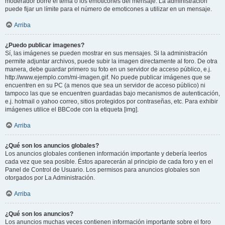
moderador borre el tema o los emoticones del mensaje. La administración
puede fijar un límite para el número de emoticones a utilizar en un mensaje.
Arriba
¿Puedo publicar imagenes?
Sí, las imágenes se pueden mostrar en sus mensajes. Si la administración
permite adjuntar archivos, puede subir la imagen directamente al foro. De otra
manera, debe guardar primero su foto en un servidor de acceso público, e.j.
http://www.ejemplo.com/mi-imagen.gif. No puede publicar imágenes que se
encuentren en su PC (a menos que sea un servidor de acceso público) ni
tampoco las que se encuentren guardadas bajo mecanismos de autenticación,
e.j. hotmail o yahoo correo, sitios protegidos por contraseñas, etc. Para exhibir
imágenes utilice el BBCode con la etiqueta [img].
Arriba
¿Qué son los anuncios globales?
Los anuncios globales contienen información importante y debería leerlos
cada vez que sea posible. Éstos aparecerán al principio de cada foro y en el
Panel de Control de Usuario. Los permisos para anuncios globales son
otorgados por La Administración.
Arriba
¿Qué son los anuncios?
Los anuncios muchas veces contienen información importante sobre el foro