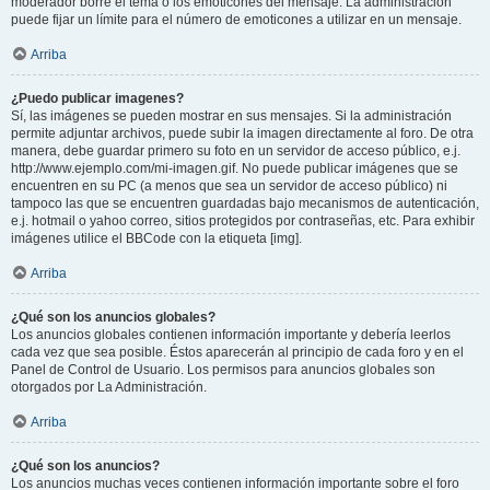
moderador borre el tema o los emoticones del mensaje. La administración
puede fijar un límite para el número de emoticones a utilizar en un mensaje.
Arriba
¿Puedo publicar imagenes?
Sí, las imágenes se pueden mostrar en sus mensajes. Si la administración
permite adjuntar archivos, puede subir la imagen directamente al foro. De otra
manera, debe guardar primero su foto en un servidor de acceso público, e.j.
http://www.ejemplo.com/mi-imagen.gif. No puede publicar imágenes que se
encuentren en su PC (a menos que sea un servidor de acceso público) ni
tampoco las que se encuentren guardadas bajo mecanismos de autenticación,
e.j. hotmail o yahoo correo, sitios protegidos por contraseñas, etc. Para exhibir
imágenes utilice el BBCode con la etiqueta [img].
Arriba
¿Qué son los anuncios globales?
Los anuncios globales contienen información importante y debería leerlos
cada vez que sea posible. Éstos aparecerán al principio de cada foro y en el
Panel de Control de Usuario. Los permisos para anuncios globales son
otorgados por La Administración.
Arriba
¿Qué son los anuncios?
Los anuncios muchas veces contienen información importante sobre el foro