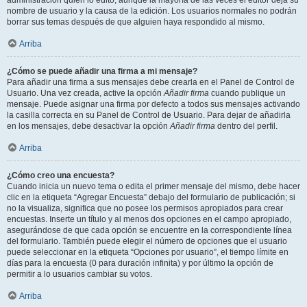
administración quién lo editó, aunque la mayoría de las veces el editor deja su
nombre de usuario y la causa de la edición. Los usuarios normales no podrán
borrar sus temas después de que alguien haya respondido al mismo.
Arriba
¿Cómo se puede añadir una firma a mi mensaje?
Para añadir una firma a sus mensajes debe crearla en el Panel de Control de
Usuario. Una vez creada, active la opción
Añadir firma
cuando publique un
mensaje. Puede asignar una firma por defecto a todos sus mensajes activando
la casilla correcta en su Panel de Control de Usuario. Para dejar de añadirla
en los mensajes, debe desactivar la opción
Añadir firma
dentro del perfil.
Arriba
¿Cómo creo una encuesta?
Cuando inicia un nuevo tema o edita el primer mensaje del mismo, debe hacer
clic en la etiqueta “Agregar Encuesta” debajo del formulario de publicación; si
no la visualiza, significa que no posee los permisos apropiados para crear
encuestas. Inserte un título y al menos dos opciones en el campo apropiado,
asegurándose de que cada opción se encuentre en la correspondiente línea
del formulario. También puede elegir el número de opciones que el usuario
puede seleccionar en la etiqueta “Opciones por usuario”, el tiempo límite en
días para la encuesta (0 para duración infinita) y por último la opción de
permitir a lo usuarios cambiar su votos.
Arriba