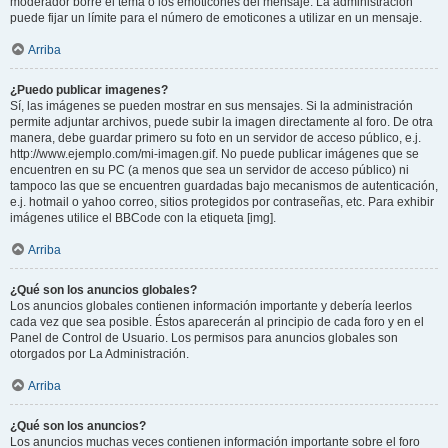
moderador borre el tema o los emoticones del mensaje. La administración
puede fijar un límite para el número de emoticones a utilizar en un mensaje.
Arriba
¿Puedo publicar imagenes?
Sí, las imágenes se pueden mostrar en sus mensajes. Si la administración
permite adjuntar archivos, puede subir la imagen directamente al foro. De otra
manera, debe guardar primero su foto en un servidor de acceso público, e.j.
http://www.ejemplo.com/mi-imagen.gif. No puede publicar imágenes que se
encuentren en su PC (a menos que sea un servidor de acceso público) ni
tampoco las que se encuentren guardadas bajo mecanismos de autenticación,
e.j. hotmail o yahoo correo, sitios protegidos por contraseñas, etc. Para exhibir
imágenes utilice el BBCode con la etiqueta [img].
Arriba
¿Qué son los anuncios globales?
Los anuncios globales contienen información importante y debería leerlos
cada vez que sea posible. Éstos aparecerán al principio de cada foro y en el
Panel de Control de Usuario. Los permisos para anuncios globales son
otorgados por La Administración.
Arriba
¿Qué son los anuncios?
Los anuncios muchas veces contienen información importante sobre el foro