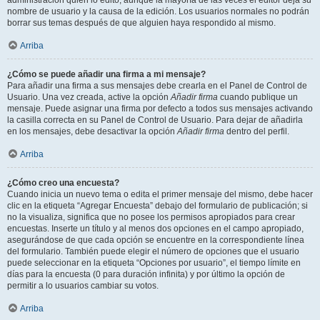
administración quién lo editó, aunque la mayoría de las veces el editor deja su
nombre de usuario y la causa de la edición. Los usuarios normales no podrán
borrar sus temas después de que alguien haya respondido al mismo.
Arriba
¿Cómo se puede añadir una firma a mi mensaje?
Para añadir una firma a sus mensajes debe crearla en el Panel de Control de
Usuario. Una vez creada, active la opción
Añadir firma
cuando publique un
mensaje. Puede asignar una firma por defecto a todos sus mensajes activando
la casilla correcta en su Panel de Control de Usuario. Para dejar de añadirla
en los mensajes, debe desactivar la opción
Añadir firma
dentro del perfil.
Arriba
¿Cómo creo una encuesta?
Cuando inicia un nuevo tema o edita el primer mensaje del mismo, debe hacer
clic en la etiqueta “Agregar Encuesta” debajo del formulario de publicación; si
no la visualiza, significa que no posee los permisos apropiados para crear
encuestas. Inserte un título y al menos dos opciones en el campo apropiado,
asegurándose de que cada opción se encuentre en la correspondiente línea
del formulario. También puede elegir el número de opciones que el usuario
puede seleccionar en la etiqueta “Opciones por usuario”, el tiempo límite en
días para la encuesta (0 para duración infinita) y por último la opción de
permitir a lo usuarios cambiar su votos.
Arriba