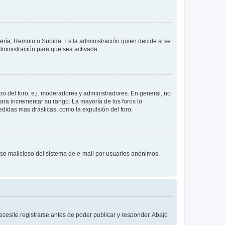
lería, Remoto o Subida. Es la administración quien decide si se
ministración para que sea activada.
o del foro, e.j. moderadores y administradores. En general, no
ara incrementar su rango. La mayoría de los foros lo
didas mas drásticas, como la expulsión del foro.
l uso malicioso del sistema de e-mail por usuarios anónimos.
cesite registrarse antes de poder publicar y responder. Abajo