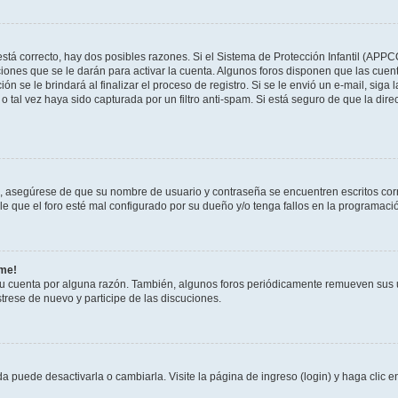
stá correcto, hay dos posibles razones. Si el Sistema de Protección Infantil (APPC
iones que se le darán para activar la cuenta. Algunos foros disponen que las cuen
ón se le brindará al finalizar el proceso de registro. Si se le envió un e-mail, siga
o tal vez haya sido capturada por un filtro anti-spam. Si está seguro de que la di
o, asegúrese de que su nombre de usuario y contraseña se encuentren escritos co
 que el foro esté mal configurado por su dueño y/o tenga fallos en la programació
rme!
su cuenta por alguna razón. También, algunos foros periódicamente remueven sus 
strese de nuevo y participe de las discuciones.
 puede desactivarla o cambiarla. Visite la página de ingreso (login) y haga clic 