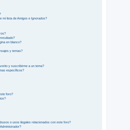
?
e mi lista de Amigos e Ignorados?
ros?
resultado?
ina en blanco?
nsajes y temas?
vorito y suscribirme a un tema?
emas específicos?
ste foro?
tos?
busos o usos ilegales relacionados con este foro?
Administrador?