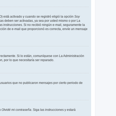
O) está activado y cuando se registró eligió la opción
Soy
tas deben ser activadas, ya sea por usted mismo o por La
 las instrucciones. Si no recibió ningún e-mail, seguramente la
rección de e-mail que proporcionó es correcta, envíe un mensaje
rrectamente. Si lo están, comuníquese con La Administración
n, por lo que necesitaría ser reparado.
usuarios que no publicaron mensajes por cierto periodo de
en
Olvidé mi contraseña
. Siga las instrucciones y estará