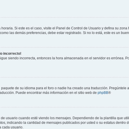
horaria. Si este es el caso, visite el Panel de Control de Usuario y defina su zona
 como las demás preferencias, debe estar registrado. Si no lo está, este es un bu
do incorrecto!
 sigue siendo incorrecta, entonces la hora almacenada en el servidor es errónea. P
 paquete de su idioma para el foro o nadie ha creado una traducción. Pregúntele a
 traducción. Puede encontrar más información en el sitio web de
phpBB
®
suario cuando esté viendo los mensajes. Dependiendo de la plantilla que utilice
ntos, indicando la cantidad de mensajes publicados por usted o su estatus dentro
a cada usuario.