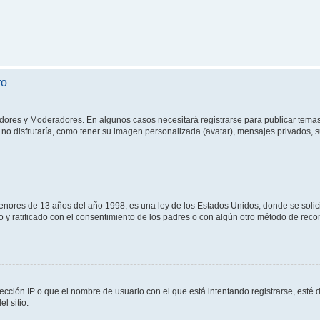
ro
adores y Moderadores. En algunos casos necesitará registrarse para publicar temas
no disfrutaría, como tener su imagen personalizada (avatar), mensajes privados, s
res de 13 años del año 1998, es una ley de los Estados Unidos, donde se solicita 
to y ratificado con el consentimiento de los padres o con algún otro método de rec
ección IP o que el nombre de usuario con el que está intentando registrarse, esté 
l sitio.