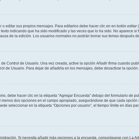
 o editar sus propios mensajes. Para editarlos debe hacer clic en en botón
editar
(
texto indicando que ha sido modificado y las veces que lo ha sido. No aparece si 
a causa de la edición. Los usuarios normales no podrán borrar sus temas después 
 de Control de Usuario. Una vez creada, active la opción
Añadir firma
cuando publi
trol de Usuario. Para dejar de añadirla en los mensajes, debe desactivar la opción
o, debe hacer clic en la etiqueta “Agregar Encuesta” debajo del formulario de publi
 al menos dos opciones en el campo apropiado, asegurándose de que cada opción se
 seleccionar en la etiqueta “Opciones por usuario”, el tiempo límite en días para 
inistración. Si necesita añadir más opciones a la encuesta, comuníquese con La Ad