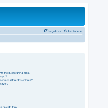
Registrarse
Identificarse
mo me puedo unir a ellos?
Grupo?
ecen en diferentes colores?
inado”?
n en este foro!