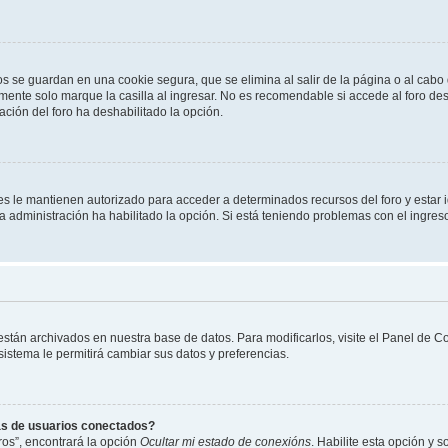
os se guardan en una cookie segura, que se elimina al salir de la página o al cab
ente solo marque la casilla al ingresar. No es recomendable si accede al foro des
tración del foro ha deshabilitado la opción.
les le mantienen autorizado para acceder a determinados recursos del foro y estar
 la administración ha habilitado la opción. Si está teniendo problemas con el ingres
 están archivados en nuestra base de datos. Para modificarlos, visite el Panel de 
 sistema le permitirá cambiar sus datos y preferencias.
as de usuarios conectados?
os”, encontrará la opción
Ocultar mi estado de conexións
. Habilite esta opción y 