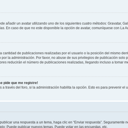
ede añadir un avatar utilizando uno de los siguientes cuatro métodos: Gravatar, Ga
s. En caso de que no este disponible la opción de avatar, comuníquese con La Ad
cantidad de publicaciones realizadas por el usuario o la posición del mismo dentr
r la administración. Por favor, no abuse de sus privilegios de publicación solo p
ores reducirán el número de publicaciones realizadas, llegando incluso a tomar me
me pide que me registre!
 a través del foro, si la administración habilita la opción. Esto es para prevenir e
publicar una respuesta a un tema, haga clic en “Enviar respuesta”. Seguramente ne
mplo: Puede publicar nuevos temas, Puede votar en las encuestas, etc.