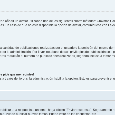
ede añadir un avatar utilizando uno de los siguientes cuatro métodos: Gravatar, Ga
s. En caso de que no este disponible la opción de avatar, comuníquese con La Ad
cantidad de publicaciones realizadas por el usuario o la posición del mismo dentr
r la administración. Por favor, no abuse de sus privilegios de publicación solo p
ores reducirán el número de publicaciones realizadas, llegando incluso a tomar me
me pide que me registre!
 a través del foro, si la administración habilita la opción. Esto es para prevenir e
publicar una respuesta a un tema, haga clic en “Enviar respuesta”. Seguramente ne
mplo: Puede publicar nuevos temas, Puede votar en las encuestas, etc.