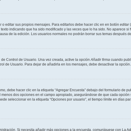
 o editar sus propios mensajes. Para editarlos debe hacer clic en en botón
editar
(
texto indicando que ha sido modificado y las veces que lo ha sido. No aparece si 
a causa de la edición. Los usuarios normales no podrán borrar sus temas después 
 de Control de Usuario. Una vez creada, active la opción
Añadir firma
cuando publi
trol de Usuario. Para dejar de añadirla en los mensajes, debe desactivar la opción
o, debe hacer clic en la etiqueta “Agregar Encuesta” debajo del formulario de publi
 al menos dos opciones en el campo apropiado, asegurándose de que cada opción se
 seleccionar en la etiqueta “Opciones por usuario”, el tiempo límite en días para 
inistración. Si necesita añadir más opciones a la encuesta, comuníquese con La Ad