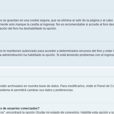
os se guardan en una cookie segura, que se elimina al salir de la página o al cab
ente solo marque la casilla al ingresar. No es recomendable si accede al foro des
tración del foro ha deshabilitado la opción.
les le mantienen autorizado para acceder a determinados recursos del foro y estar
 la administración ha habilitado la opción. Si está teniendo problemas con el ingres
 están archivados en nuestra base de datos. Para modificarlos, visite el Panel de 
 sistema le permitirá cambiar sus datos y preferencias.
as de usuarios conectados?
os”, encontrará la opción
Ocultar mi estado de conexións
. Habilite esta opción y 