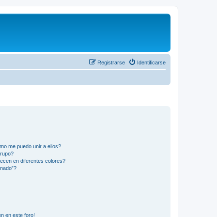
Registrarse
Identificarse
mo me puedo unir a ellos?
Grupo?
ecen en diferentes colores?
inado”?
n en este foro!