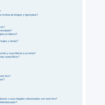
?
e mi lista de Amigos e Ignorados?
ros?
resultado?
ina en blanco?
nsajes y temas?
vorito y suscribirme a un tema?
emas específicos?
ste foro?
tos?
busos o usos ilegales relacionados con este foro?
Administrador?