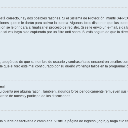
stá correcto, hay dos posibles razones. Si el Sistema de Protección Infantil (APPC
iones que se le darán para activar la cuenta. Algunos foros disponen que las cuen
ón se le brindará al finalizar el proceso de registro. Si se le envió un e-mail, siga
o tal vez haya sido capturada por un filtro anti-spam. Si está seguro de que la di
o, asegúrese de que su nombre de usuario y contraseña se encuentren escritos co
 que el foro esté mal configurado por su dueño y/o tenga fallos en la programació
rme!
su cuenta por alguna razón. También, algunos foros periódicamente remueven sus 
strese de nuevo y participe de las discuciones.
 puede desactivarla o cambiarla. Visite la página de ingreso (login) y haga clic 