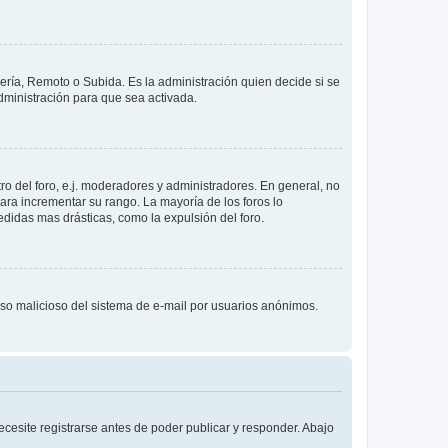
lería, Remoto o Subida. Es la administración quien decide si se
ministración para que sea activada.
o del foro, e.j. moderadores y administradores. En general, no
ara incrementar su rango. La mayoría de los foros lo
didas mas drásticas, como la expulsión del foro.
l uso malicioso del sistema de e-mail por usuarios anónimos.
cesite registrarse antes de poder publicar y responder. Abajo