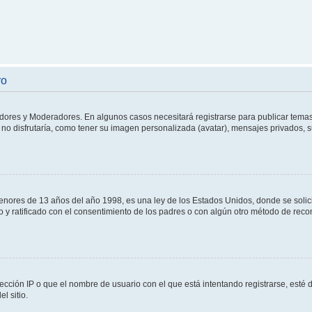
ro
adores y Moderadores. En algunos casos necesitará registrarse para publicar temas
no disfrutaría, como tener su imagen personalizada (avatar), mensajes privados, s
res de 13 años del año 1998, es una ley de los Estados Unidos, donde se solicita 
to y ratificado con el consentimiento de los padres o con algún otro método de rec
ección IP o que el nombre de usuario con el que está intentando registrarse, esté 
l sitio.