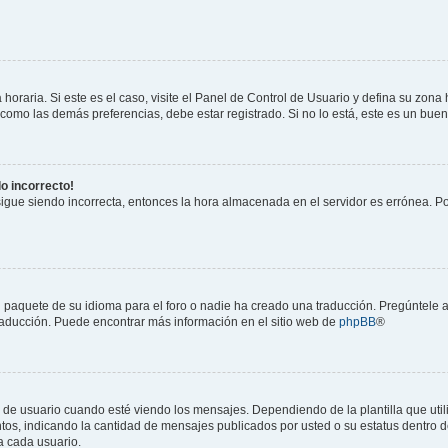
horaria. Si este es el caso, visite el Panel de Control de Usuario y defina su zona
 como las demás preferencias, debe estar registrado. Si no lo está, este es un bu
do incorrecto!
 sigue siendo incorrecta, entonces la hora almacenada en el servidor es errónea. P
 paquete de su idioma para el foro o nadie ha creado una traducción. Pregúntele a
 traducción. Puede encontrar más información en el sitio web de
phpBB
®
suario cuando esté viendo los mensajes. Dependiendo de la plantilla que utilice
ntos, indicando la cantidad de mensajes publicados por usted o su estatus dentro
a cada usuario.