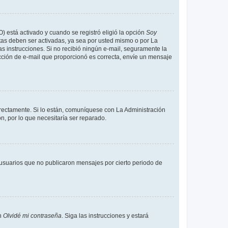
O) está activado y cuando se registró eligió la opción
Soy
tas deben ser activadas, ya sea por usted mismo o por La
 las instrucciones. Si no recibió ningún e-mail, seguramente la
rección de e-mail que proporcionó es correcta, envíe un mensaje
rrectamente. Si lo están, comuníquese con La Administración
n, por lo que necesitaría ser reparado.
usuarios que no publicaron mensajes por cierto periodo de
en
Olvidé mi contraseña
. Siga las instrucciones y estará