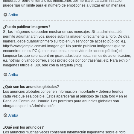
moderador borre el tema o los emoticones del mensaje. La administración
puede fijar un límite para el número de emoticones a utilizar en un mensaje.
Arriba
¿Puedo publicar imagenes?
Sí, las imágenes se pueden mostrar en sus mensajes. Si la administración
permite adjuntar archivos, puede subir la imagen directamente al foro. De otra
manera, debe guardar primero su foto en un servidor de acceso público, e.j.
http://www.ejemplo.com/mi-imagen.gif. No puede publicar imágenes que se
encuentren en su PC (a menos que sea un servidor de acceso público) ni
tampoco las que se encuentren guardadas bajo mecanismos de autenticación,
e.j. hotmail o yahoo correo, sitios protegidos por contraseñas, etc. Para exhibir
imágenes utilice el BBCode con la etiqueta [img].
Arriba
¿Qué son los anuncios globales?
Los anuncios globales contienen información importante y debería leerlos
cada vez que sea posible. Éstos aparecerán al principio de cada foro y en el
Panel de Control de Usuario. Los permisos para anuncios globales son
otorgados por La Administración.
Arriba
¿Qué son los anuncios?
Los anuncios muchas veces contienen información importante sobre el foro