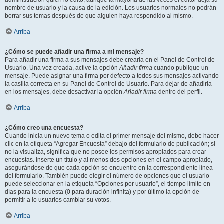
administración quién lo editó, aunque la mayoría de las veces el editor deja su
nombre de usuario y la causa de la edición. Los usuarios normales no podrán
borrar sus temas después de que alguien haya respondido al mismo.
Arriba
¿Cómo se puede añadir una firma a mi mensaje?
Para añadir una firma a sus mensajes debe crearla en el Panel de Control de
Usuario. Una vez creada, active la opción
Añadir firma
cuando publique un
mensaje. Puede asignar una firma por defecto a todos sus mensajes activando
la casilla correcta en su Panel de Control de Usuario. Para dejar de añadirla
en los mensajes, debe desactivar la opción
Añadir firma
dentro del perfil.
Arriba
¿Cómo creo una encuesta?
Cuando inicia un nuevo tema o edita el primer mensaje del mismo, debe hacer
clic en la etiqueta “Agregar Encuesta” debajo del formulario de publicación; si
no la visualiza, significa que no posee los permisos apropiados para crear
encuestas. Inserte un título y al menos dos opciones en el campo apropiado,
asegurándose de que cada opción se encuentre en la correspondiente línea
del formulario. También puede elegir el número de opciones que el usuario
puede seleccionar en la etiqueta “Opciones por usuario”, el tiempo límite en
días para la encuesta (0 para duración infinita) y por último la opción de
permitir a lo usuarios cambiar su votos.
Arriba