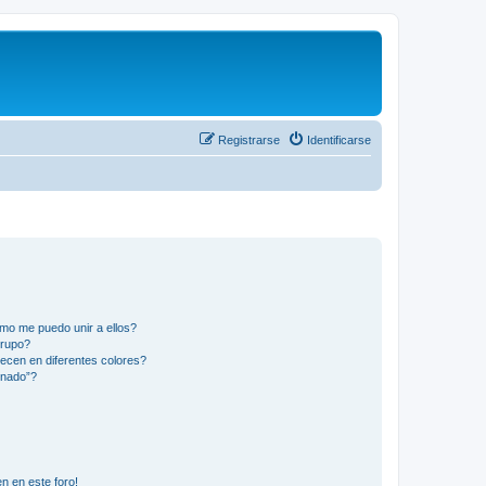
Registrarse
Identificarse
mo me puedo unir a ellos?
Grupo?
ecen en diferentes colores?
inado”?
n en este foro!