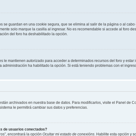
os se guardan en una cookie segura, que se elimina al salir de la página o al cab
ente solo marque la casilla al ingresar. No es recomendable si accede al foro des
tración del foro ha deshabilitado la opción.
les le mantienen autorizado para acceder a determinados recursos del foro y estar
 la administración ha habilitado la opción. Si está teniendo problemas con el ingres
 están archivados en nuestra base de datos. Para modificarlos, visite el Panel de 
 sistema le permitirá cambiar sus datos y preferencias.
as de usuarios conectados?
os”, encontrará la opción
Ocultar mi estado de conexións
. Habilite esta opción y 