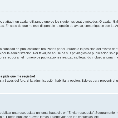
ede añadir un avatar utilizando uno de los siguientes cuatro métodos: Gravatar, Ga
s. En caso de que no este disponible la opción de avatar, comuníquese con La Ad
cantidad de publicaciones realizadas por el usuario o la posición del mismo dentr
r la administración. Por favor, no abuse de sus privilegios de publicación solo p
ores reducirán el número de publicaciones realizadas, llegando incluso a tomar me
me pide que me registre!
 a través del foro, si la administración habilita la opción. Esto es para prevenir e
publicar una respuesta a un tema, haga clic en “Enviar respuesta”. Seguramente ne
mplo: Puede publicar nuevos temas, Puede votar en las encuestas, etc.