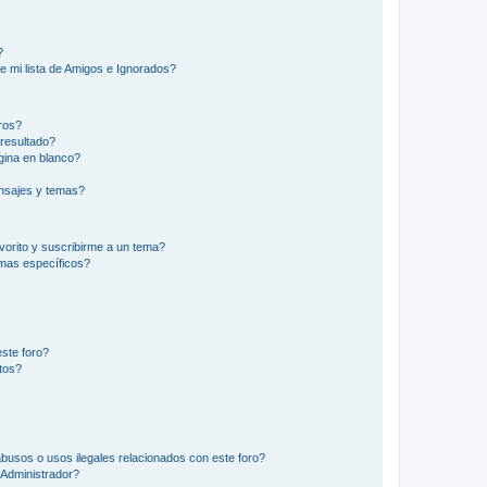
?
e mi lista de Amigos e Ignorados?
ros?
resultado?
ina en blanco?
nsajes y temas?
vorito y suscribirme a un tema?
emas específicos?
ste foro?
tos?
busos o usos ilegales relacionados con este foro?
Administrador?