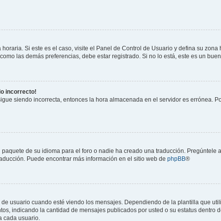
horaria. Si este es el caso, visite el Panel de Control de Usuario y defina su zona
 como las demás preferencias, debe estar registrado. Si no lo está, este es un bu
do incorrecto!
 sigue siendo incorrecta, entonces la hora almacenada en el servidor es errónea. P
 paquete de su idioma para el foro o nadie ha creado una traducción. Pregúntele a
 traducción. Puede encontrar más información en el sitio web de
phpBB
®
suario cuando esté viendo los mensajes. Dependiendo de la plantilla que utilice
ntos, indicando la cantidad de mensajes publicados por usted o su estatus dentro
a cada usuario.