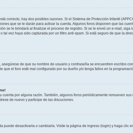
stá correcto, hay dos posibles razones. Si el Sistema de Protección Infantil (APPC
iones que se le darán para activar la cuenta. Algunos foros disponen que las cuen
ón se le brindará al finalizar el proceso de registro. Si se le envió un e-mail, siga
o tal vez haya sido capturada por un filtro anti-spam. Si está seguro de que la di
o, asegúrese de que su nombre de usuario y contraseña se encuentren escritos co
 que el foro esté mal configurado por su dueño y/o tenga fallos en la programació
rme!
su cuenta por alguna razón. También, algunos foros periódicamente remueven sus 
strese de nuevo y participe de las discuciones.
 puede desactivarla o cambiarla. Visite la página de ingreso (login) y haga clic 