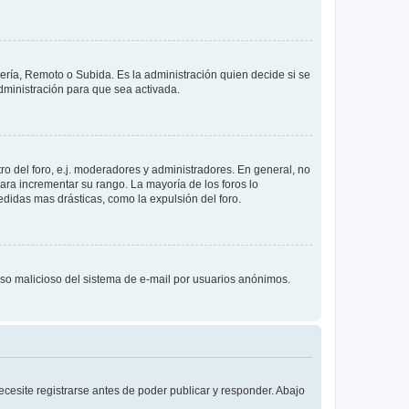
lería, Remoto o Subida. Es la administración quien decide si se
ministración para que sea activada.
o del foro, e.j. moderadores y administradores. En general, no
ara incrementar su rango. La mayoría de los foros lo
didas mas drásticas, como la expulsión del foro.
l uso malicioso del sistema de e-mail por usuarios anónimos.
cesite registrarse antes de poder publicar y responder. Abajo