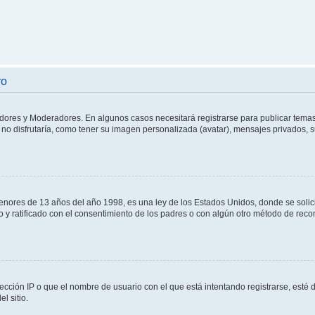
ro
adores y Moderadores. En algunos casos necesitará registrarse para publicar temas
no disfrutaría, como tener su imagen personalizada (avatar), mensajes privados, s
res de 13 años del año 1998, es una ley de los Estados Unidos, donde se solicita 
to y ratificado con el consentimiento de los padres o con algún otro método de rec
ección IP o que el nombre de usuario con el que está intentando registrarse, esté 
l sitio.