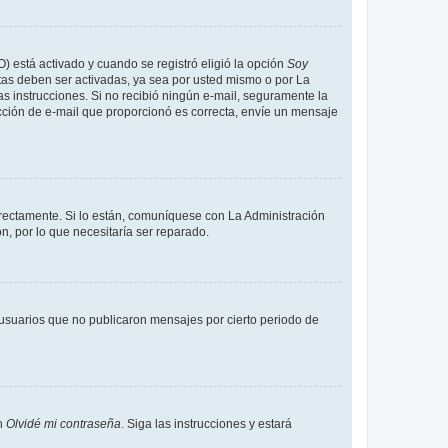
O) está activado y cuando se registró eligió la opción
Soy
tas deben ser activadas, ya sea por usted mismo o por La
 las instrucciones. Si no recibió ningún e-mail, seguramente la
rección de e-mail que proporcionó es correcta, envíe un mensaje
rrectamente. Si lo están, comuníquese con La Administración
n, por lo que necesitaría ser reparado.
usuarios que no publicaron mensajes por cierto periodo de
en
Olvidé mi contraseña
. Siga las instrucciones y estará