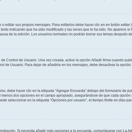
 o editar sus propios mensajes. Para editarlos debe hacer clic en en botón
editar
(
texto indicando que ha sido modificado y las veces que lo ha sido. No aparece si 
a causa de la edición. Los usuarios normales no podrán borrar sus temas después 
 de Control de Usuario. Una vez creada, active la opción
Añadir firma
cuando publi
trol de Usuario. Para dejar de añadirla en los mensajes, debe desactivar la opción
o, debe hacer clic en la etiqueta “Agregar Encuesta” debajo del formulario de publi
 al menos dos opciones en el campo apropiado, asegurándose de que cada opción se
 seleccionar en la etiqueta “Opciones por usuario”, el tiempo límite en días para 
inistración. Si necesita añadir más opciones a la encuesta, comuníquese con La Ad