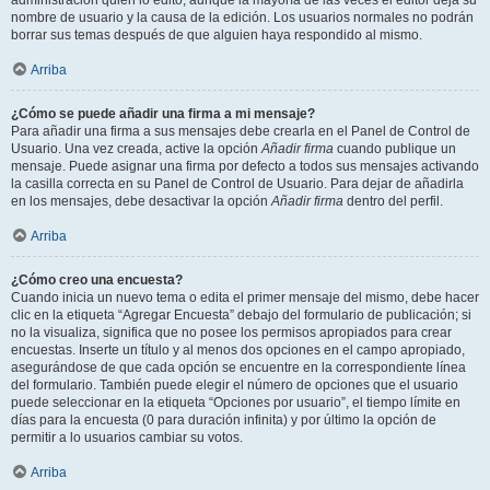
administración quién lo editó, aunque la mayoría de las veces el editor deja su
nombre de usuario y la causa de la edición. Los usuarios normales no podrán
borrar sus temas después de que alguien haya respondido al mismo.
Arriba
¿Cómo se puede añadir una firma a mi mensaje?
Para añadir una firma a sus mensajes debe crearla en el Panel de Control de
Usuario. Una vez creada, active la opción
Añadir firma
cuando publique un
mensaje. Puede asignar una firma por defecto a todos sus mensajes activando
la casilla correcta en su Panel de Control de Usuario. Para dejar de añadirla
en los mensajes, debe desactivar la opción
Añadir firma
dentro del perfil.
Arriba
¿Cómo creo una encuesta?
Cuando inicia un nuevo tema o edita el primer mensaje del mismo, debe hacer
clic en la etiqueta “Agregar Encuesta” debajo del formulario de publicación; si
no la visualiza, significa que no posee los permisos apropiados para crear
encuestas. Inserte un título y al menos dos opciones en el campo apropiado,
asegurándose de que cada opción se encuentre en la correspondiente línea
del formulario. También puede elegir el número de opciones que el usuario
puede seleccionar en la etiqueta “Opciones por usuario”, el tiempo límite en
días para la encuesta (0 para duración infinita) y por último la opción de
permitir a lo usuarios cambiar su votos.
Arriba