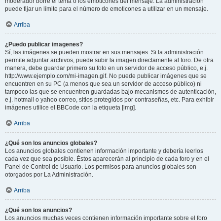
moderador borre el tema o los emoticones del mensaje. La administración
puede fijar un límite para el número de emoticones a utilizar en un mensaje.
Arriba
¿Puedo publicar imagenes?
Sí, las imágenes se pueden mostrar en sus mensajes. Si la administración
permite adjuntar archivos, puede subir la imagen directamente al foro. De otra
manera, debe guardar primero su foto en un servidor de acceso público, e.j.
http://www.ejemplo.com/mi-imagen.gif. No puede publicar imágenes que se
encuentren en su PC (a menos que sea un servidor de acceso público) ni
tampoco las que se encuentren guardadas bajo mecanismos de autenticación,
e.j. hotmail o yahoo correo, sitios protegidos por contraseñas, etc. Para exhibir
imágenes utilice el BBCode con la etiqueta [img].
Arriba
¿Qué son los anuncios globales?
Los anuncios globales contienen información importante y debería leerlos
cada vez que sea posible. Éstos aparecerán al principio de cada foro y en el
Panel de Control de Usuario. Los permisos para anuncios globales son
otorgados por La Administración.
Arriba
¿Qué son los anuncios?
Los anuncios muchas veces contienen información importante sobre el foro