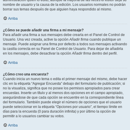
administración quién lo editó, aunque la mayoría de las veces el editor deja su
nombre de usuario y la causa de la edición. Los usuarios normales no podrán
borrar sus temas después de que alguien haya respondido al mismo.
Arriba
¿Cómo se puede añadir una firma a mi mensaje?
Para añadir una firma a sus mensajes debe crearla en el Panel de Control de
Usuario. Una vez creada, active la opción
Añadir firma
cuando publique un
mensaje. Puede asignar una firma por defecto a todos sus mensajes activando
la casilla correcta en su Panel de Control de Usuario. Para dejar de añadirla
en los mensajes, debe desactivar la opción
Añadir firma
dentro del perfil.
Arriba
¿Cómo creo una encuesta?
Cuando inicia un nuevo tema o edita el primer mensaje del mismo, debe hacer
clic en la etiqueta “Agregar Encuesta” debajo del formulario de publicación; si
no la visualiza, significa que no posee los permisos apropiados para crear
encuestas. Inserte un título y al menos dos opciones en el campo apropiado,
asegurándose de que cada opción se encuentre en la correspondiente línea
del formulario. También puede elegir el número de opciones que el usuario
puede seleccionar en la etiqueta “Opciones por usuario”, el tiempo límite en
días para la encuesta (0 para duración infinita) y por último la opción de
permitir a lo usuarios cambiar su votos.
Arriba