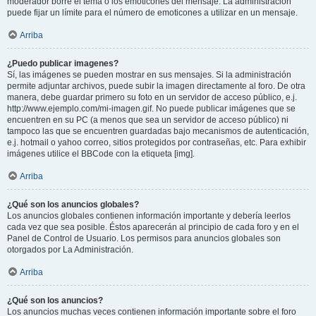
moderador borre el tema o los emoticones del mensaje. La administración
puede fijar un límite para el número de emoticones a utilizar en un mensaje.
Arriba
¿Puedo publicar imagenes?
Sí, las imágenes se pueden mostrar en sus mensajes. Si la administración
permite adjuntar archivos, puede subir la imagen directamente al foro. De otra
manera, debe guardar primero su foto en un servidor de acceso público, e.j.
http://www.ejemplo.com/mi-imagen.gif. No puede publicar imágenes que se
encuentren en su PC (a menos que sea un servidor de acceso público) ni
tampoco las que se encuentren guardadas bajo mecanismos de autenticación,
e.j. hotmail o yahoo correo, sitios protegidos por contraseñas, etc. Para exhibir
imágenes utilice el BBCode con la etiqueta [img].
Arriba
¿Qué son los anuncios globales?
Los anuncios globales contienen información importante y debería leerlos
cada vez que sea posible. Éstos aparecerán al principio de cada foro y en el
Panel de Control de Usuario. Los permisos para anuncios globales son
otorgados por La Administración.
Arriba
¿Qué son los anuncios?
Los anuncios muchas veces contienen información importante sobre el foro