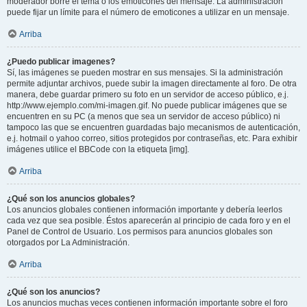
moderador borre el tema o los emoticones del mensaje. La administración
puede fijar un límite para el número de emoticones a utilizar en un mensaje.
Arriba
¿Puedo publicar imagenes?
Sí, las imágenes se pueden mostrar en sus mensajes. Si la administración
permite adjuntar archivos, puede subir la imagen directamente al foro. De otra
manera, debe guardar primero su foto en un servidor de acceso público, e.j.
http://www.ejemplo.com/mi-imagen.gif. No puede publicar imágenes que se
encuentren en su PC (a menos que sea un servidor de acceso público) ni
tampoco las que se encuentren guardadas bajo mecanismos de autenticación,
e.j. hotmail o yahoo correo, sitios protegidos por contraseñas, etc. Para exhibir
imágenes utilice el BBCode con la etiqueta [img].
Arriba
¿Qué son los anuncios globales?
Los anuncios globales contienen información importante y debería leerlos
cada vez que sea posible. Éstos aparecerán al principio de cada foro y en el
Panel de Control de Usuario. Los permisos para anuncios globales son
otorgados por La Administración.
Arriba
¿Qué son los anuncios?
Los anuncios muchas veces contienen información importante sobre el foro