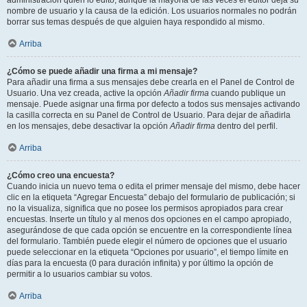
administración quién lo editó, aunque la mayoría de las veces el editor deja su
nombre de usuario y la causa de la edición. Los usuarios normales no podrán
borrar sus temas después de que alguien haya respondido al mismo.
Arriba
¿Cómo se puede añadir una firma a mi mensaje?
Para añadir una firma a sus mensajes debe crearla en el Panel de Control de
Usuario. Una vez creada, active la opción
Añadir firma
cuando publique un
mensaje. Puede asignar una firma por defecto a todos sus mensajes activando
la casilla correcta en su Panel de Control de Usuario. Para dejar de añadirla
en los mensajes, debe desactivar la opción
Añadir firma
dentro del perfil.
Arriba
¿Cómo creo una encuesta?
Cuando inicia un nuevo tema o edita el primer mensaje del mismo, debe hacer
clic en la etiqueta “Agregar Encuesta” debajo del formulario de publicación; si
no la visualiza, significa que no posee los permisos apropiados para crear
encuestas. Inserte un título y al menos dos opciones en el campo apropiado,
asegurándose de que cada opción se encuentre en la correspondiente línea
del formulario. También puede elegir el número de opciones que el usuario
puede seleccionar en la etiqueta “Opciones por usuario”, el tiempo límite en
días para la encuesta (0 para duración infinita) y por último la opción de
permitir a lo usuarios cambiar su votos.
Arriba