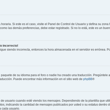
horaria. Si este es el caso, visite el Panel de Control de Usuario y defina su zona
 como las demás preferencias, debe estar registrado. Si no lo está, este es un bu
do incorrecto!
 sigue siendo incorrecta, entonces la hora almacenada en el servidor es errónea. P
 paquete de su idioma para el foro o nadie ha creado una traducción. Pregúntele a
 traducción. Puede encontrar más información en el sitio web de
phpBB
®
suario cuando esté viendo los mensajes. Dependiendo de la plantilla que utilice
ntos, indicando la cantidad de mensajes publicados por usted o su estatus dentro
a cada usuario.