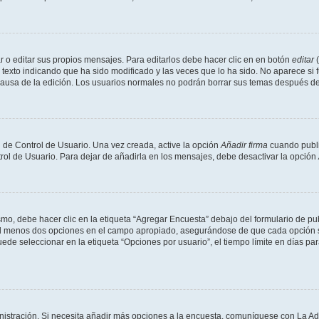
 o editar sus propios mensajes. Para editarlos debe hacer clic en en botón
editar
(
texto indicando que ha sido modificado y las veces que lo ha sido. No aparece si 
a causa de la edición. Los usuarios normales no podrán borrar sus temas después 
 de Control de Usuario. Una vez creada, active la opción
Añadir firma
cuando publi
trol de Usuario. Para dejar de añadirla en los mensajes, debe desactivar la opción
o, debe hacer clic en la etiqueta “Agregar Encuesta” debajo del formulario de publi
 al menos dos opciones en el campo apropiado, asegurándose de que cada opción se
 seleccionar en la etiqueta “Opciones por usuario”, el tiempo límite en días para 
inistración. Si necesita añadir más opciones a la encuesta, comuníquese con La Ad