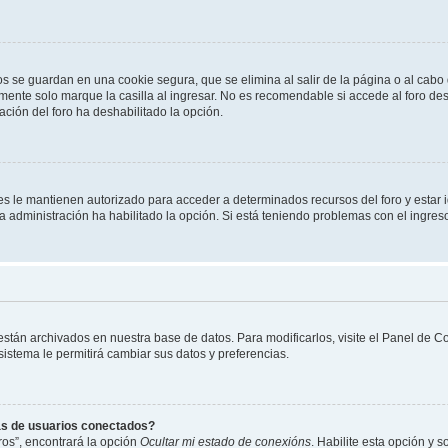
os se guardan en una cookie segura, que se elimina al salir de la página o al cab
ente solo marque la casilla al ingresar. No es recomendable si accede al foro des
tración del foro ha deshabilitado la opción.
les le mantienen autorizado para acceder a determinados recursos del foro y estar
 la administración ha habilitado la opción. Si está teniendo problemas con el ingres
 están archivados en nuestra base de datos. Para modificarlos, visite el Panel de 
 sistema le permitirá cambiar sus datos y preferencias.
as de usuarios conectados?
os”, encontrará la opción
Ocultar mi estado de conexións
. Habilite esta opción y 