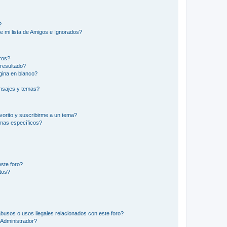
?
e mi lista de Amigos e Ignorados?
ros?
resultado?
ina en blanco?
nsajes y temas?
vorito y suscribirme a un tema?
emas específicos?
ste foro?
tos?
busos o usos ilegales relacionados con este foro?
Administrador?