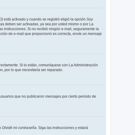
O) está activado y cuando se registró eligió la opción
Soy
tas deben ser activadas, ya sea por usted mismo o por La
 las instrucciones. Si no recibió ningún e-mail, seguramente la
rección de e-mail que proporcionó es correcta, envíe un mensaje
rrectamente. Si lo están, comuníquese con La Administración
n, por lo que necesitaría ser reparado.
usuarios que no publicaron mensajes por cierto periodo de
en
Olvidé mi contraseña
. Siga las instrucciones y estará