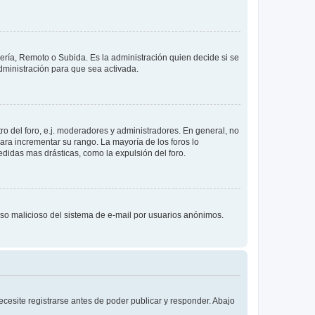
lería, Remoto o Subida. Es la administración quien decide si se
ministración para que sea activada.
o del foro, e.j. moderadores y administradores. En general, no
ara incrementar su rango. La mayoría de los foros lo
didas mas drásticas, como la expulsión del foro.
l uso malicioso del sistema de e-mail por usuarios anónimos.
cesite registrarse antes de poder publicar y responder. Abajo