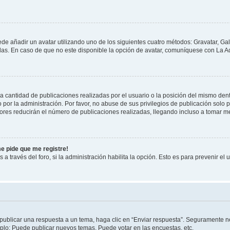
ede añadir un avatar utilizando uno de los siguientes cuatro métodos: Gravatar, Ga
s. En caso de que no este disponible la opción de avatar, comuníquese con La Ad
cantidad de publicaciones realizadas por el usuario o la posición del mismo dentr
r la administración. Por favor, no abuse de sus privilegios de publicación solo p
ores reducirán el número de publicaciones realizadas, llegando incluso a tomar me
me pide que me registre!
 a través del foro, si la administración habilita la opción. Esto es para prevenir e
publicar una respuesta a un tema, haga clic en “Enviar respuesta”. Seguramente ne
mplo: Puede publicar nuevos temas, Puede votar en las encuestas, etc.