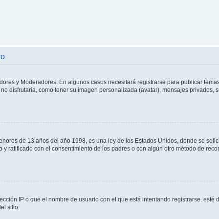
ro
adores y Moderadores. En algunos casos necesitará registrarse para publicar temas
no disfrutaría, como tener su imagen personalizada (avatar), mensajes privados, s
res de 13 años del año 1998, es una ley de los Estados Unidos, donde se solicita 
to y ratificado con el consentimiento de los padres o con algún otro método de rec
ección IP o que el nombre de usuario con el que está intentando registrarse, esté 
l sitio.