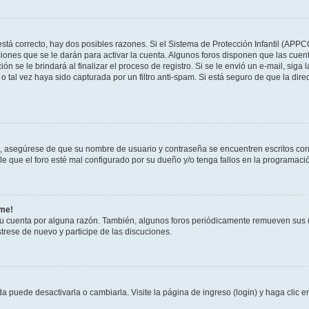
stá correcto, hay dos posibles razones. Si el Sistema de Protección Infantil (APPC
iones que se le darán para activar la cuenta. Algunos foros disponen que las cuen
ón se le brindará al finalizar el proceso de registro. Si se le envió un e-mail, siga
o tal vez haya sido capturada por un filtro anti-spam. Si está seguro de que la di
o, asegúrese de que su nombre de usuario y contraseña se encuentren escritos co
 que el foro esté mal configurado por su dueño y/o tenga fallos en la programació
rme!
su cuenta por alguna razón. También, algunos foros periódicamente remueven sus 
strese de nuevo y participe de las discuciones.
 puede desactivarla o cambiarla. Visite la página de ingreso (login) y haga clic 