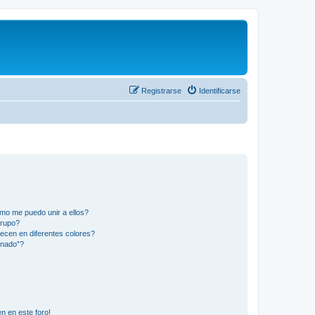
Registrarse
Identificarse
mo me puedo unir a ellos?
Grupo?
ecen en diferentes colores?
inado”?
n en este foro!