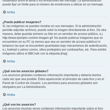
moderador borre el tema o los emoticones del mensaje. La administración
puede fijar un límite para el número de emoticones a utilizar en un mensaje.
Arriba
¿Puedo publicar imagenes?
Sí, las imágenes se pueden mostrar en sus mensajes. Si la administración
permite adjuntar archivos, puede subir la imagen directamente al foro. De otra
manera, debe guardar primero su foto en un servidor de acceso público, e.j.
http://www.ejemplo.com/mi-imagen.gif. No puede publicar imágenes que se
encuentren en su PC (a menos que sea un servidor de acceso público) ni
tampoco las que se encuentren guardadas bajo mecanismos de autenticación,
e.j. hotmail o yahoo correo, sitios protegidos por contraseñas, etc. Para exhibir
imágenes utilice el BBCode con la etiqueta [img].
Arriba
¿Qué son los anuncios globales?
Los anuncios globales contienen información importante y debería leerlos
cada vez que sea posible. Éstos aparecerán al principio de cada foro y en el
Panel de Control de Usuario. Los permisos para anuncios globales son
otorgados por La Administración.
Arriba
¿Qué son los anuncios?
Los anuncios muchas veces contienen información importante sobre el foro