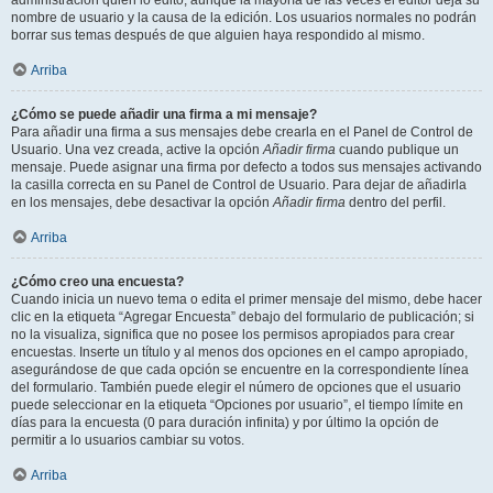
administración quién lo editó, aunque la mayoría de las veces el editor deja su
nombre de usuario y la causa de la edición. Los usuarios normales no podrán
borrar sus temas después de que alguien haya respondido al mismo.
Arriba
¿Cómo se puede añadir una firma a mi mensaje?
Para añadir una firma a sus mensajes debe crearla en el Panel de Control de
Usuario. Una vez creada, active la opción
Añadir firma
cuando publique un
mensaje. Puede asignar una firma por defecto a todos sus mensajes activando
la casilla correcta en su Panel de Control de Usuario. Para dejar de añadirla
en los mensajes, debe desactivar la opción
Añadir firma
dentro del perfil.
Arriba
¿Cómo creo una encuesta?
Cuando inicia un nuevo tema o edita el primer mensaje del mismo, debe hacer
clic en la etiqueta “Agregar Encuesta” debajo del formulario de publicación; si
no la visualiza, significa que no posee los permisos apropiados para crear
encuestas. Inserte un título y al menos dos opciones en el campo apropiado,
asegurándose de que cada opción se encuentre en la correspondiente línea
del formulario. También puede elegir el número de opciones que el usuario
puede seleccionar en la etiqueta “Opciones por usuario”, el tiempo límite en
días para la encuesta (0 para duración infinita) y por último la opción de
permitir a lo usuarios cambiar su votos.
Arriba