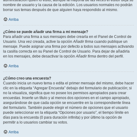
administración quién lo editó, aunque la mayoría de las veces el editor deja su
nombre de usuario y la causa de la edición. Los usuarios normales no podrán
borrar sus temas después de que alguien haya respondido al mismo.
Arriba
¿Cómo se puede añadir una firma a mi mensaje?
Para añadir una firma a sus mensajes debe crearla en el Panel de Control de
Usuario. Una vez creada, active la opción
Añadir firma
cuando publique un
mensaje. Puede asignar una firma por defecto a todos sus mensajes activando
la casilla correcta en su Panel de Control de Usuario. Para dejar de añadirla
en los mensajes, debe desactivar la opción
Añadir firma
dentro del perfil.
Arriba
¿Cómo creo una encuesta?
Cuando inicia un nuevo tema o edita el primer mensaje del mismo, debe hacer
clic en la etiqueta “Agregar Encuesta” debajo del formulario de publicación; si
no la visualiza, significa que no posee los permisos apropiados para crear
encuestas. Inserte un título y al menos dos opciones en el campo apropiado,
asegurándose de que cada opción se encuentre en la correspondiente línea
del formulario. También puede elegir el número de opciones que el usuario
puede seleccionar en la etiqueta “Opciones por usuario”, el tiempo límite en
días para la encuesta (0 para duración infinita) y por último la opción de
permitir a lo usuarios cambiar su votos.
Arriba