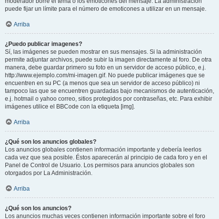
moderador borre el tema o los emoticones del mensaje. La administración
puede fijar un límite para el número de emoticones a utilizar en un mensaje.
Arriba
¿Puedo publicar imagenes?
Sí, las imágenes se pueden mostrar en sus mensajes. Si la administración
permite adjuntar archivos, puede subir la imagen directamente al foro. De otra
manera, debe guardar primero su foto en un servidor de acceso público, e.j.
http://www.ejemplo.com/mi-imagen.gif. No puede publicar imágenes que se
encuentren en su PC (a menos que sea un servidor de acceso público) ni
tampoco las que se encuentren guardadas bajo mecanismos de autenticación,
e.j. hotmail o yahoo correo, sitios protegidos por contraseñas, etc. Para exhibir
imágenes utilice el BBCode con la etiqueta [img].
Arriba
¿Qué son los anuncios globales?
Los anuncios globales contienen información importante y debería leerlos
cada vez que sea posible. Éstos aparecerán al principio de cada foro y en el
Panel de Control de Usuario. Los permisos para anuncios globales son
otorgados por La Administración.
Arriba
¿Qué son los anuncios?
Los anuncios muchas veces contienen información importante sobre el foro